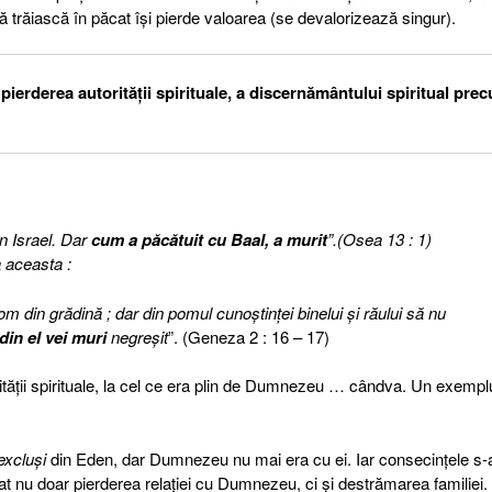
ă trăiască în păcat îşi pierde valoarea (se devalorizează singur).
erderea autorităţii spirituale, a discernământului spiritual pre
n Israel. Dar
cum a păcătuit cu Baal, a murit
”.(Osea 13 : 1)
 aceasta :
m din grădină ; dar din pomul cunoştinţei binelui şi răului să nu
din el vei muri
negreşit
”. (Geneza 2 : 16 – 17)
ităţii spirituale, la cel ce era plin de Dumnezeu … cândva. Un exemplu
excluşi
din Eden, dar Dumnezeu nu mai era cu ei. Iar consecinţele s-
at nu doar pierderea relaţiei cu Dumnezeu, ci şi destrămarea familiei.