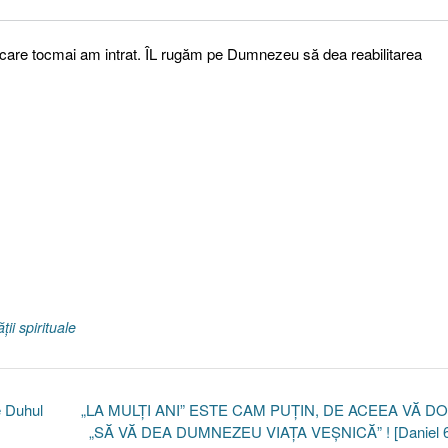
n care tocmai am intrat. ÎL rugăm pe Dumnezeu să dea reabilitarea
ţii spirituale
e Duhul
„LA MULŢI ANI” ESTE CAM PUŢIN, DE ACEEA VĂ D
„SĂ VĂ DEA DUMNEZEU VIAŢA VEŞNICĂ” ! [Daniel 6