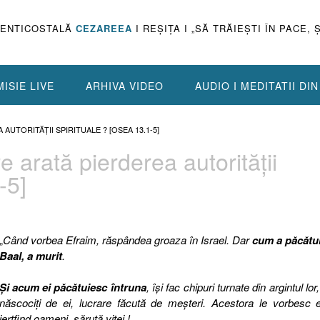
PENTICOSTALĂ
CEZAREEA
I REŞIŢA I „SĂ TRĂIEŞTI ÎN PACE, 
ISIE LIVE
ARHIVA VIDEO
AUDIO I MEDITATII DI
UTORITĂŢII SPIRITUALE ? [OSEA 13.1-5]
 arată pierderea autorităţii
-5]
„
Când vorbea Efraim, răspândea groaza în Israel. Dar
cum a păcătui
Baal, a murit
.
Şi acum ei păcătuiesc întruna
, îşi fac chipuri turnate din argintul lor,
născociţi de ei, lucrare făcută de meşteri. Acestora le vorbesc e
jertfind oameni, sărută viţei !