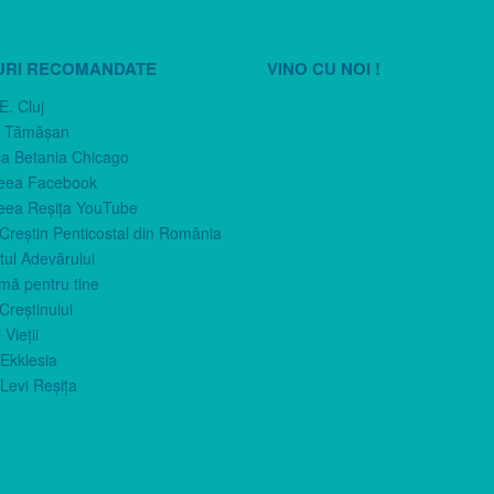
URI RECOMANDATE
VINO CU NOI !
E. Cluj
n Tămăşan
ca Betania Chicago
eea Facebook
eea Reşiţa YouTube
 Creştin Penticostal din România
ul Adevărului
imă pentru tine
Creştinului
 Vieţii
Ekklesia
Levi Reşiţa