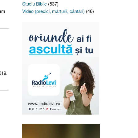
Studiu Biblic
(537)
-am
Video (predici, mărturii, cântări)
(46)
019.