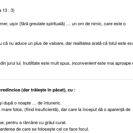
 13 : 3)
emer, uşor (fără greutate spirituală) … un om de nimic, care este o
ru că nu aduce un plus de valoare, dar realitatea arată că totul este ex
in jurul lui. Inutilitate este mult spus,
inconvenient
este mai aproape 
dincios (dar trăieşte în păcat), cu :
 şi după o noapte … de întuneric.
 mare folos, (fiind insuficientă), dar care la început dă o aparenţă de
pe, pentru a rămâne cu grâul curat.
rderea de care se foloseşte cel ce face focul.