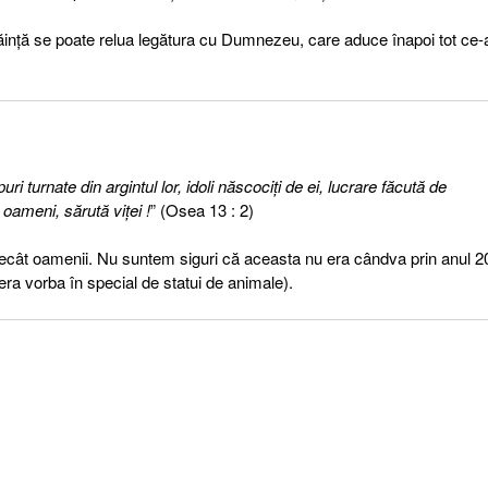
pocăinţă se poate relua legătura cu Dumnezeu, care aduce înapoi tot ce
ri turnate din argintul lor, idoli născociţi de ei, lucrare făcută de
 oameni, sărută viţei !
” (Osea 13 : 2)
decât oamenii. Nu suntem siguri că aceasta nu era cândva prin anul 2
era vorba în special de statui de animale).