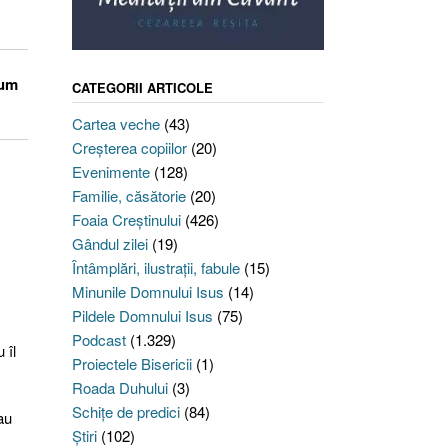
cum
CATEGORII ARTICOLE
Cartea veche
(43)
Creşterea copiilor
(20)
Evenimente
(128)
Familie, căsătorie
(20)
Foaia Creştinului
(426)
Gândul zilei
(19)
Întâmplări, ilustraţii, fabule
(15)
Minunile Domnului Isus
(14)
Pildele Domnului Isus
(75)
Podcast
(1.329)
 îl
Proiectele Bisericii
(1)
Roada Duhului
(3)
Schiţe de predici
(84)
au
Ştiri
(102)