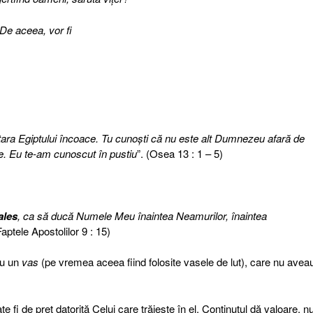
De aceea, vor fi
ra Egiptului încoace. Tu cunoşti că nu este alt Dumnezeu afară de
ne. Eu te-am cunoscut în pustiu
”. (Osea 13 : 1 – 5)
ales
, ca să ducă Numele Meu înaintea Neamurilor, înaintea
aptele Apostolilor 9 : 15)
cu un
vas
(pe vremea aceea fiind folosite vasele de lut), care nu avea
e fi de preţ datorită Celui care trăieşte în el. Conţinutul dă valoare, n