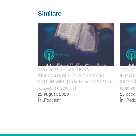
Similare
230 I 2023. PE VOI ÎNȘIVĂ
173 I 2
ÎNCERCAȚI-VĂ I. ISUS CHRISTOS
ÎNTOAR
ESTE ÎN MINE [2 Corinteni 13.5 I Matei
IROSITĂ 
6.22–23 I Osea 7.2]
Iunie 2
22 august, 2023
23 dece
În „Podcast”
În „Podc