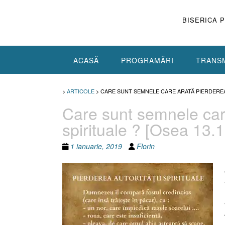
Skip
to
BISERICA 
content
ACASĂ
PROGRAMĂRI
TRANSM
>
ARTICOLE
>
CARE SUNT SEMNELE CARE ARATĂ PIERDEREA A
Care sunt semnele care
spirituale ? [Osea 13.1
1 ianuarie, 2019
Florin