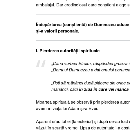
ambalajul. Dar credinciosul care conştient alege s
Îndepărtarea (conştientă) de Dumnezeu aduce pi
şi-a valorii personale.
I. Pierderea autorităţii spirituale
„
Când vorbea Efraim, răspândea groaza î
„Domnul Dumnezeu a dat omului porunca
„Poţi să mănânci după plăcere din orice po
mănânci, căci
în ziua în care vei mânca 
Moartea spirituală se observă prin pierderea autor
avem în viaţa lui Adam şi-a Evei.
Aparent erau tot ei (la exterior) şi după ce-au fost
văzut în scurtă vreme. Lipsa de autoritate i-a cost