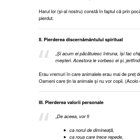
Harul lor (şi-al nostru) constă în faptul că prin 
pierdut.
II. Pierderea discernământului spiritual
„
Şi acum ei păcătuiesc întruna, îşi fac chipu
meşteri. Acestora le vorbesc ei şi, jertfind
Erau vremuri în care animalele erau mai de preţ 
Oameni care ţin la animale şi nu vor copii. (Acolo 
III. Pierderea valorii personale
„
De aceea, vor fi
ca norul de dimineaţă,
ca roua care trece repede,