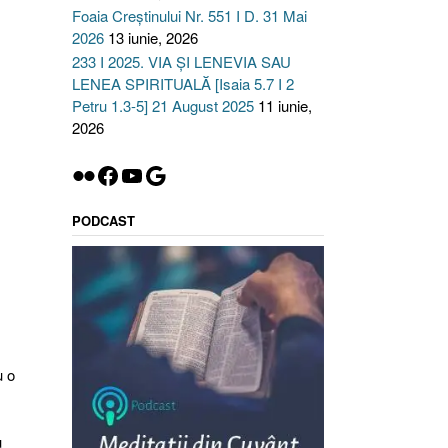
Foaia Creștinului Nr. 551 I D. 31 Mai
2026
13 iunie, 2026
233 I 2025. VIA ȘI LENEVIA SAU
LENEA SPIRITUALĂ [Isaia 5.7 I 2
Petru 1.3-5] 21 August 2025
11 iunie,
2026
Flickr
Facebook
YouTube
Google
PODCAST
u o
u