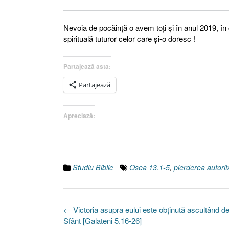
Nevoia de pocăinţă o avem toţi şi în anul 2019, î
spirituală tuturor celor care şi-o doresc !
Partajează asta:
Partajează
Apreciază:
Studiu Biblic
Osea 13.1-5
,
pierderea autorită
Post
←
Victoria asupra eului este obţinută ascultând d
navigation
Sfânt [Galateni 5.16-26]