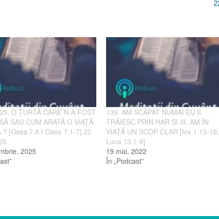
2
025. O TURTĂ CARE N-A FOST
139. AM SCĂPAT NUMAI EU II.
SĂ SAU CUM ARATĂ O VIAȚĂ
TRĂIESC PRIN HAR ŞI III. AM ÎN
? [Osea 7.8 I Osea 7.1-7] 22
VIAŢĂ UN SCOP CLAR [Iov 1.13-19
025
Luca 13.1-9]
mbrie, 2025
19 mai, 2022
ast”
În „Podcast”