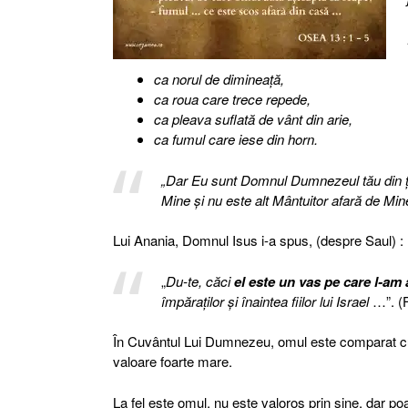
ca norul de dimineaţă,
ca roua care trece repede,
ca pleava suflată de vânt din arie,
ca fumul care iese din horn.
„Dar Eu sunt Domnul Dumnezeul tău din ţa
Mine şi nu este alt Mântuitor afară de Mi
Lui Anania, Domnul Isus i-a spus, (despre Saul) :
„
Du-te, căci
el este un vas pe care l-am 
împăraţilor şi înaintea fiilor lui Israel
…”. (F
În Cuvântul Lui Dumnezeu, omul este comparat 
valoare foarte mare.
La fel este omul, nu este valoros prin sine, dar poat