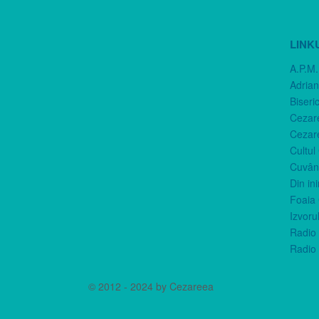
LINK
A.P.M.
Adria
Biseri
Cezar
Cezar
Cultul
Cuvânt
Din in
Foaia 
Izvorul
Radio 
Radio 
© 2012 - 2024 by Cezareea