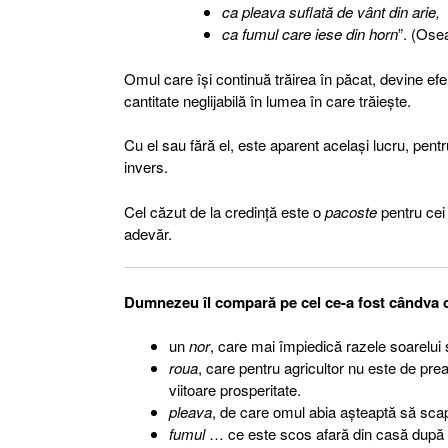
ca pleava suflată de vânt din arie,
ca fumul care iese din horn
”. (Osea
Omul care îşi continuă trăirea în păcat, devine ef
cantitate neglijabilă în lumea în care trăieşte.
Cu el sau fără el, este aparent acelaşi lucru, pent
invers.
Cel căzut de la credinţă este o
pacoste
pentru cei d
adevăr.
Dumnezeu îl compară pe cel ce-a fost cândva cre
un
nor
, care mai împiedică razele soarelui
roua
, care pentru agricultor nu este de prea
viitoare prosperitate.
pleava
, de care omul abia aşteaptă să sca
fumul
… ce este scos afară din casă după a