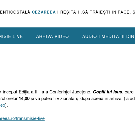
PENTICOSTALĂ
CEZAREEA
I REŞIŢA I „SĂ TRĂIEŞTI ÎN PACE, 
ISIE LIVE
ARHIVA VIDEO
AUDIO I MEDITATII DI
 început Ediţia a III- a a Conferinţei Judeţene,
Copiii lui Isus
, care
rul orelor
14,00
şi va putea fi vizionată şi după aceea în arhivă, (la a
deo
).
reea.ro/transmisie-live