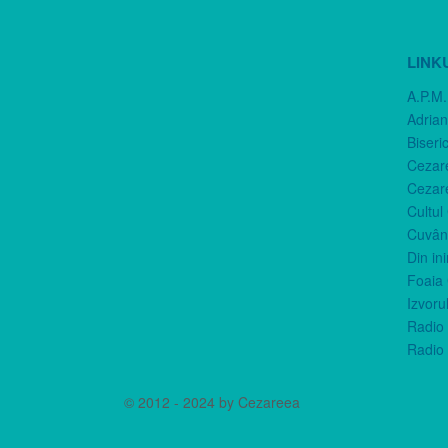
LINK
A.P.M.
Adria
Biseri
Cezar
Cezar
Cultul
Cuvânt
Din in
Foaia 
Izvorul
Radio 
Radio 
© 2012 - 2024 by Cezareea