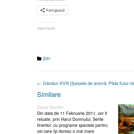
Partajează
Apreciază:
Ştiri
Post
←
Gânduri XVIII [Şarpele de aramă, Pilda fiului risi
navigation
Similare
Seara tinerilor
Din data de 11 Februarie 2011, vor fi
reluate, prin Harul Domnului, Serile
tinerilor, cu programe speciale pentru
cei care îşi doresc o mai mare