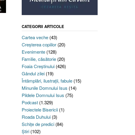
CATEGORII ARTICOLE
Cartea veche
(43)
Creşterea copiilor
(20)
Evenimente
(128)
Familie, căsătorie
(20)
Foaia Creştinului
(426)
Gândul zilei
(19)
Întâmplări, ilustraţii, fabule
(15)
Minunile Domnului Isus
(14)
Pildele Domnului Isus
(75)
Podcast
(1.329)
Proiectele Bisericii
(1)
Roada Duhului
(3)
Schiţe de predici
(84)
Ştiri
(102)