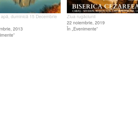
n apă, duminică 15 Decembrie
Ziua rugăciunii
22 noiembrie, 2019
mbrie, 2013
În „Evenimente”
nimente”