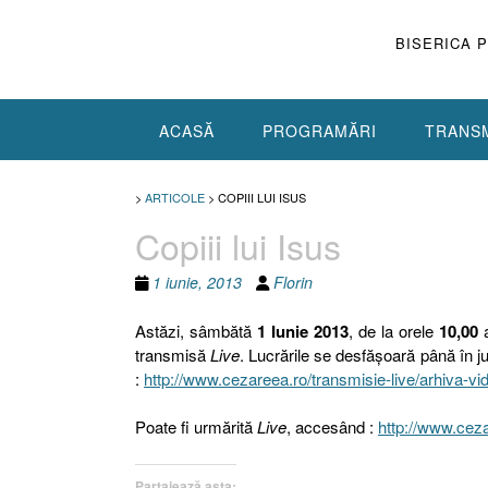
Skip
to
BISERICA 
content
ACASĂ
PROGRAMĂRI
TRANSM
>
ARTICOLE
>
COPIII LUI ISUS
Copiii lui Isus
1 iunie, 2013
Florin
Astăzi, sâmbătă
1 Iunie 2013
, de la orele
10,00
a
transmisă
Live
. Lucrările se desfăşoară până în ju
:
http://www.cezareea.ro/transmisie-live/arhiva-vi
Poate fi urmărită
Live
, accesând :
http://www.ceza
Partajează asta: