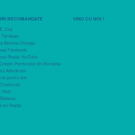
URI RECOMANDATE
VINO CU NOI !
E. Cluj
n Tămăşan
ca Betania Chicago
eea Facebook
eea Reşiţa YouTube
 Creştin Penticostal din România
ul Adevărului
imă pentru tine
Creştinului
 Vieţii
Ekklesia
Levi Reşiţa