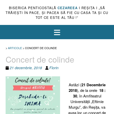
BISERICA PENTICOSTALĂ
CEZAREEA
I REŞIŢA I „SĂ
TRĂIEŞTI ÎN PACE, ŞI PACEA SĂ FIE CU CASA TA ŞI CU
TOT CE ESTE AL TĂU !”
>
ARTICOLE
>
CONCERT DE COLINDE
Concert de colinde
21 decembrie, 2018
Florin
Astăzi (
21 Decembrie
2018
), de la orele
18 :
30
, în Amfiteatrul
Universităţii „Eftimie
Murgu”, din Reşiţa, va
avea loc un concert de