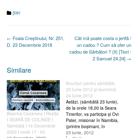
Ştiri
Post
←
Foaia Creştinului, Nr. 251,
Cât mă poate costa o jertfă /
navigation
D. 23 Decembrie 2018
un cadou ? Cum să ofer un
cadou de Sărbători ? (II) [Text :
2 Samuel 24.24]
→
Similare
Anunţuri pentru sâmbătă,
23 Iunie 2012 şi duminică,
24 Iunie 2012
Astăzi, (sâmbătă 23 Iunie),
de la orele 18,00 la Seara
Biserica Cezareea I Reșița
Tinerilor, va participa şi Ovi
I SEARĂ DE COLINDE I
Pater, misionar în Namibia,
Sâmbătă I 16 Decembrie
(printre boşimani, în
2023 I orele 17 : 00
Kalahari; detalii despre
23 iunie, 2012