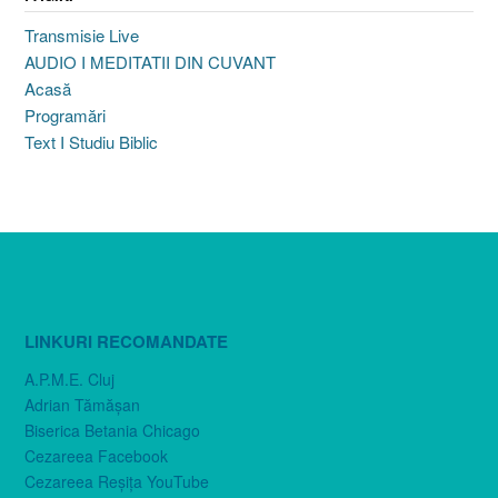
Transmisie Live
AUDIO I MEDITATII DIN CUVANT
Acasă
Programări
Text I Studiu Biblic
LINKURI RECOMANDATE
A.P.M.E. Cluj
Adrian Tămăşan
Biserica Betania Chicago
Cezareea Facebook
Cezareea Reşiţa YouTube