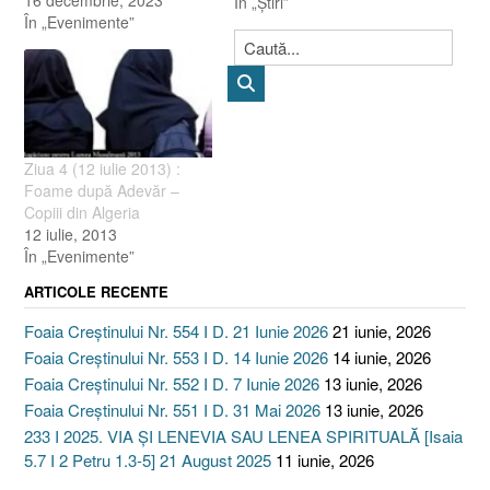
16 decembrie, 2023
misiune,
În „Ştiri”
În „Evenimente”
pe http://kalaharinewhope.ro/).
Programul va fi transmis
Live. Mâine, duminică 24
Iunie 2012, Ovi va
participa la serviciul divin
de dimineaţă de la Izvorul
Vieţii, iar…
Ziua 4 (12 iulie 2013) :
Foame după Adevăr –
Copiii din Algeria
12 iulie, 2013
În „Evenimente”
ARTICOLE RECENTE
Foaia Creștinului Nr. 554 I D. 21 Iunie 2026
21 iunie, 2026
Foaia Creștinului Nr. 553 I D. 14 Iunie 2026
14 iunie, 2026
Foaia Creștinului Nr. 552 I D. 7 Iunie 2026
13 iunie, 2026
Foaia Creștinului Nr. 551 I D. 31 Mai 2026
13 iunie, 2026
233 I 2025. VIA ȘI LENEVIA SAU LENEA SPIRITUALĂ [Isaia
5.7 I 2 Petru 1.3-5] 21 August 2025
11 iunie, 2026