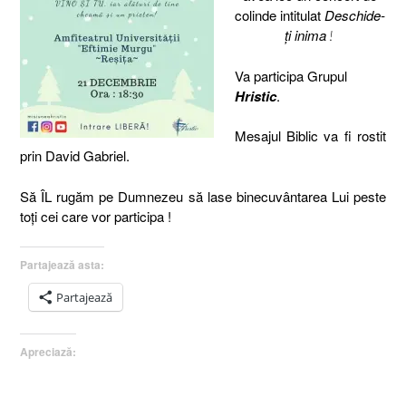
colinde intitulat
Deschide-
ţi inima
!
Va participa Grupul
Hristic
.
Mesajul Biblic va fi rostit
prin David Gabriel.
Să ÎL rugăm pe Dumnezeu să lase binecuvântarea Lui peste
toţi cei care vor participa !
Partajează asta:
Partajează
Apreciază: