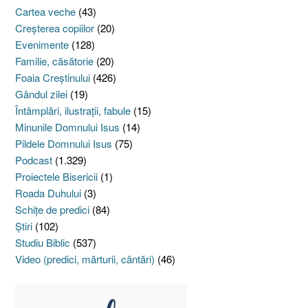
Cartea veche
(43)
Creşterea copiilor
(20)
Evenimente
(128)
Familie, căsătorie
(20)
Foaia Creştinului
(426)
Gândul zilei
(19)
Întâmplări, ilustraţii, fabule
(15)
Minunile Domnului Isus
(14)
Pildele Domnului Isus
(75)
Podcast
(1.329)
Proiectele Bisericii
(1)
Roada Duhului
(3)
Schiţe de predici
(84)
Ştiri
(102)
Studiu Biblic
(537)
Video (predici, mărturii, cântări)
(46)