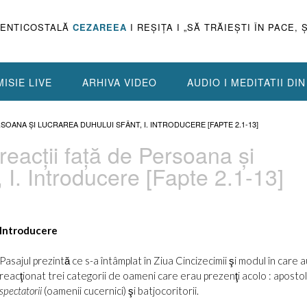
PENTICOSTALĂ
CEZAREEA
I REŞIŢA I „SĂ TRĂIEŞTI ÎN PACE, 
ISIE LIVE
ARHIVA VIDEO
AUDIO I MEDITATII DI
RSOANA ŞI LUCRAREA DUHULUI SFÂNT, I. INTRODUCERE [FAPTE 2.1-13]
reacţii faţă de Persoana şi
 I. Introducere [Fapte 2.1-13]
Introducere
Pasajul prezintă ce s-a întâmplat în Ziua Cincizecimii şi modul în care a
reacţionat trei categorii de oameni care erau prezenţi acolo : apostoli
spectatorii
(oamenii cucernici) şi batjocoritorii.