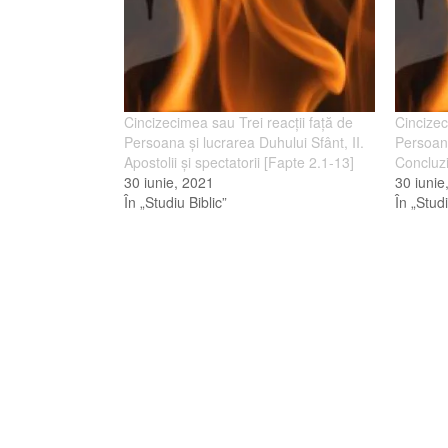
Cincizecimea sau Trei reacţii faţă de
Cincizec
Persoana şi lucrarea Duhului Sfânt, II.
Persoana
Apostolii şi spectatorii [Fapte 2.1-13]
Concluzi
30 iunie, 2021
30 iunie
În „Studiu Biblic”
În „Studi