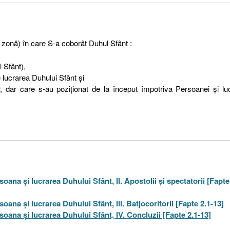
i zonă) în care S-a coborât Duhul Sfânt :
 Sfânt),
e lucrarea Duhului Sfânt şi
or, dar care s-au poziţionat de la început împotriva Persoanei şi luc
oana şi lucrarea Duhului Sfânt, II. Apostolii şi spectatorii [Fapte
oana şi lucrarea Duhului Sfânt, III. Batjocoritorii [Fapte 2.1-13]
soana şi lucrarea Duhului Sfânt, IV. Concluzii [Fapte 2.1-13]