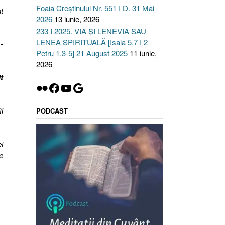
Foaia Creștinului Nr. 551 I D. 31 Mai
t
2026
13 iunie, 2026
233 I 2025. VIA ȘI LENEVIA SAU
LENEA SPIRITUALĂ [Isaia 5.7 I 2
-
Petru 1.3-5] 21 August 2025
11 iunie,
2026
t
Flickr
Facebook
YouTube
Google
i
PODCAST
i
e