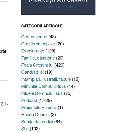
CATEGORII ARTICOLE
Cartea veche
(43)
Creşterea copiilor
(20)
Evenimente
(128)
rării
Familie, căsătorie
(20)
Foaia Creştinului
(426)
Gândul zilei
(19)
Întâmplări, ilustraţii, fabule
(15)
Minunile Domnului Isus
(14)
Pildele Domnului Isus
(75)
Podcast
(1.329)
 2.1-
Proiectele Bisericii
(1)
Roada Duhului
(3)
Schiţe de predici
(84)
Ştiri
(102)