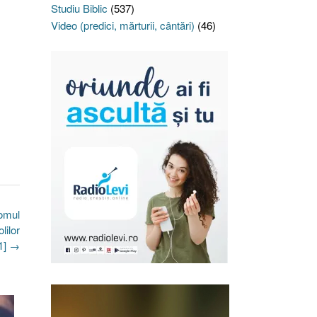
Studiu Biblic
(537)
Video (predici, mărturii, cântări)
(46)
 omul
lilor
1]
→