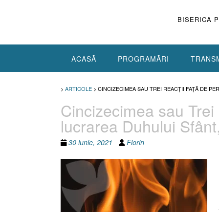
Skip
to
BISERICA 
content
ACASĂ
PROGRAMĂRI
TRANSM
>
ARTICOLE
>
CINCIZECIMEA SAU TREI REACŢII FAŢĂ DE PE
Cincizecimea sau Trei 
lucrarea Duhului Sfânt,
30 iunie, 2021
Florin