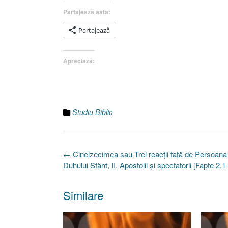
Partajează asta:
Partajează
Apreciază:
Studiu Biblic
Post
←
Cincizecimea sau Trei reacţii faţă de Persoana 
navigation
Duhului Sfânt, II. Apostolii şi spectatorii [Fapte 2.1
Similare