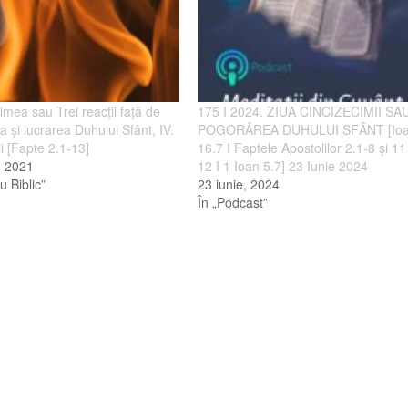
imea sau Trei reacţii faţă de
175 I 2024. ZIUA CINCIZECIMII SA
 şi lucrarea Duhului Sfânt, IV.
POGORÂREA DUHULUI SFÂNT [Io
i [Fapte 2.1-13]
16.7 I Faptele Apostolilor 2.1-8 și 11
, 2021
12 I 1 Ioan 5.7] 23 Iunie 2024
u Biblic”
23 iunie, 2024
În „Podcast”