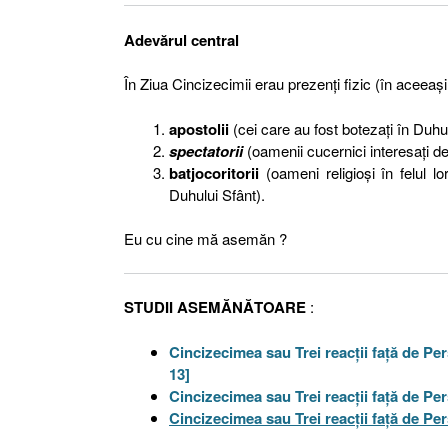
Adevărul central
În Ziua Cincizecimii erau prezenţi fizic (în aceeaş
apostolii
(cei care au fost botezaţi în Duhul
spectatorii
(oamenii cucernici interesaţi d
batjocoritorii
(oameni religioşi în felul l
Duhului Sfânt).
Eu cu cine mă asemăn ?
STUDII ASEMĂNĂTOARE
:
Cincizecimea sau Trei reacţii faţă de Pers
13]
Cincizecimea sau Trei reacţii faţă de Pers
Cincizecimea sau Trei reacţii faţă de Per