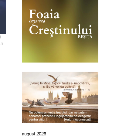
U
an
 –
august 2026