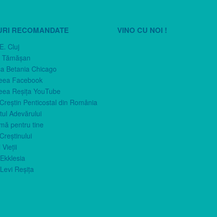
URI RECOMANDATE
VINO CU NOI !
E. Cluj
n Tămăşan
ca Betania Chicago
eea Facebook
eea Reşiţa YouTube
 Creştin Penticostal din România
ul Adevărului
imă pentru tine
Creştinului
 Vieţii
Ekklesia
Levi Reşiţa