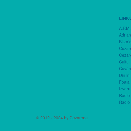
LINK
A.P.M.
Adria
Biseri
Cezar
Cezar
Cultul
Cuvânt
Din in
Foaia 
Izvorul
Radio 
Radio 
© 2012 - 2024 by Cezareea