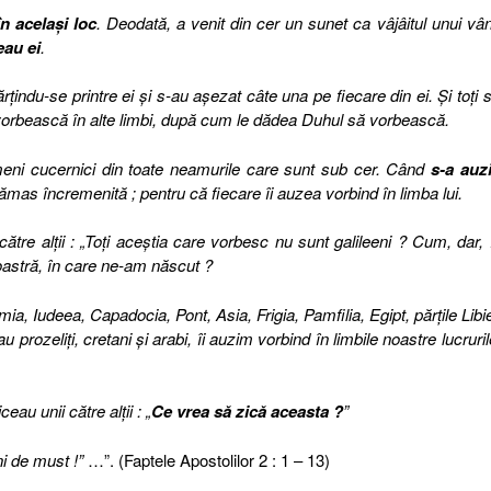
în acelaşi loc
. Deodată, a venit din cer un sunet ca vâjâitul unui vân
au ei
.
ţindu-se printre ei şi s-au aşezat câte una pe fiecare din ei. Şi toţi s
vorbească în alte limbi, după cum le dădea Duhul să vorbească.
ameni cucernici din toate neamurile care sunt sub cer. Când
s-a auzi
ămas încremenită ; pentru că fiecare îi auzea vorbind în limba lui.
ătre alţii : „Toţi aceştia care vorbesc nu sunt galileeni ? Cum, dar, î
oastră, în care ne-am născut ?
mia, Iudeea, Capadocia, Pont, Asia, Frigia, Pamfilia, Egipt, părţile Libie
prozeliţi, cretani şi arabi, îi auzim vorbind în limbile noastre lucruril
eau unii către alţii : „
Ce vrea să zică aceasta ?
”
ni de must !”
…”. (Faptele Apostolilor 2 : 1 – 13)