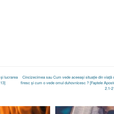
şi lucrarea
Cincizecimea sau Cum vede aceeaşi situaţie din viaţă
-13]
firesc şi cum o vede omul duhovnicesc ? [Faptele Aposto
2.1-2