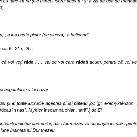
t cu tărie să nu ştie nimeni lucrul acesta ; şi a zis să dea de mâncar
3)
) ; a lua peste picior (pe cineva); a batjocori
”.
uca 6 : 21 şi 25 :
 că voi veţi
râde
! … Vai de voi care
râdeţi
acum, pentru că voi veţ
ei bogatului şi a lui Lazăr
tau şi ei toate lucrurile acestea şi îşi băteau joc
[gr.
exemyktērizon
, 
i râdeau în nas”.
Mykter
înseamnă chiar „nară”.]
de El.
neprihăniţi înaintea oamenilor, dar Dumnezeu vă cunoaşte inimile ; pentr
âciune înaintea lui Dumnezeu.