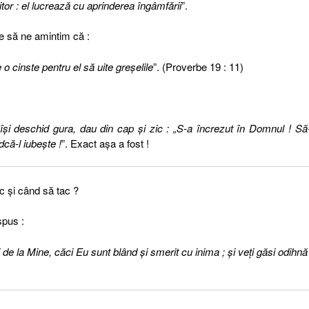
or : el lucrează cu aprinderea îngâmfării
”.
ie să ne amintim că :
o cinste pentru el să uite greşelile
”. (Proverbe 19 : 11)
îşi deschid gura, dau din cap şi zic : „S-a încrezut în Domnul ! Să-
că-l iubeşte !
”. Exact aşa a fost !
 şi când să tac ?
spus :
 de la Mine, căci Eu sunt blând şi smerit cu inima ; şi veţi găsi odihnă