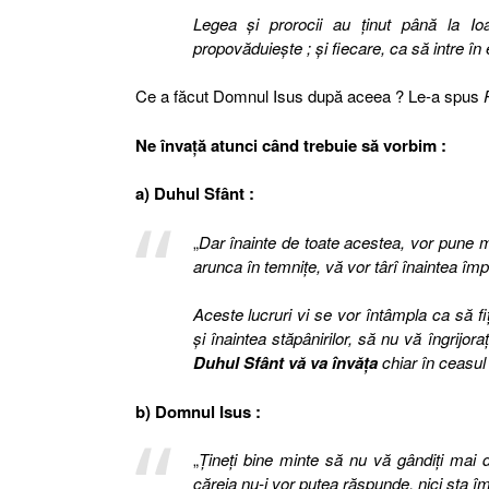
Legea şi prorocii au ţinut până la I
propovăduieşte ; şi fiecare, ca să intre în
Ce a făcut Domnul Isus după aceea ? Le-a spus
Ne învaţă atunci când trebuie să vorbim :
a) Duhul Sfânt :
„
Dar înainte de toate acestea, vor pune mâ
arunca în temniţe, vă vor târî înaintea împ
Aceste lucruri vi se vor întâmpla ca să fi
şi înaintea stăpânirilor, să nu vă îngrijor
Duhul Sfânt vă va învăţa
chiar în ceasul 
b) Domnul Isus :
„
Ţineţi bine minte să nu vă gândiţi mai 
căreia nu-i vor putea răspunde, nici sta împo