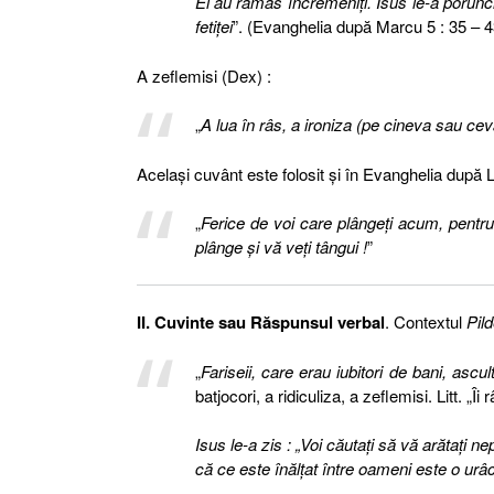
Ei au rămas încremeniţi. Isus le-a porunci
fetiţei
”. (Evanghelia după Marcu 5 : 35 – 4
A zeflemisi (Dex) :
„
A lua în râs, a ironiza (pe cineva sau ceva
Acelaşi cuvânt este folosit şi în Evanghelia după L
„
Ferice de voi care plângeţi acum, pentru
plânge şi vă veţi tângui !
”
II. Cuvinte sau Răspunsul verbal
. Contextul
Pild
„
Fariseii, care erau iubitori de bani, ascul
batjocori, a ridiculiza, a zeflemisi. Litt. „Î
Isus le-a zis : „Voi căutaţi să vă arătaţi 
că ce este înălţat între oameni este o ur