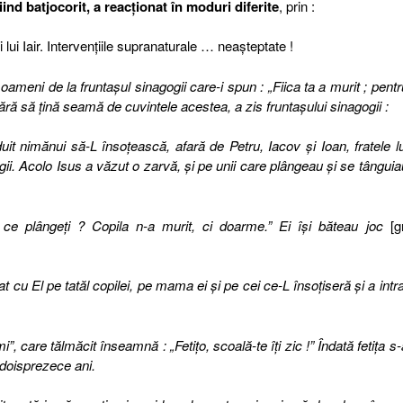
iind batjocorit, a reacţionat în moduri diferite
, prin :
ei lui Iair. Intervenţiile supranaturale … neaşteptate !
oameni de la fruntaşul sinagogii care-i spun : „Fiica ta a murit ; pentr
ără să ţină seamă de cuvintele acestea, a zis fruntaşului sinagogii :
it nimănui să-L însoţească, afară de Petru, Iacov şi Ioan, fratele lu
gii. Acolo Isus a văzut o zarvă, şi pe unii care plângeau şi se tânguia
u ce plângeţi ? Copila n-a murit, ci doarme.” Ei îşi băteau joc
[g
.
at cu El pe tatăl copilei, pe mama ei şi pe cei ce-L însoţiseră şi a intra
mi”, care tălmăcit înseamnă : „Fetiţo, scoală-te îţi zic !” Îndată fetiţa s-
 doisprezece ani.