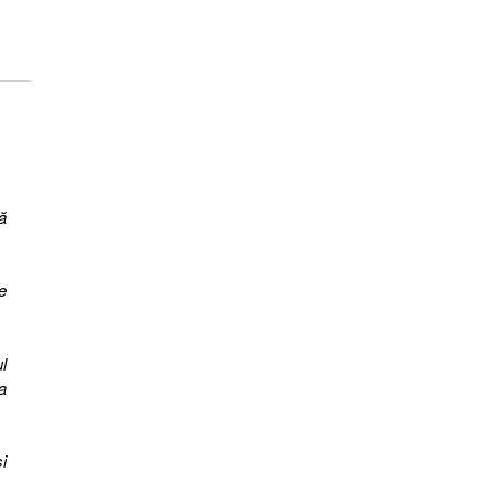
ă
e
l
a
i