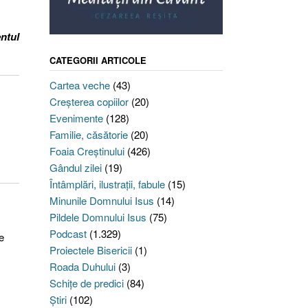
ntul
CATEGORII ARTICOLE
Cartea veche
(43)
Creşterea copiilor
(20)
Evenimente
(128)
Familie, căsătorie
(20)
Foaia Creştinului
(426)
Gândul zilei
(19)
Întâmplări, ilustraţii, fabule
(15)
Minunile Domnului Isus
(14)
Pildele Domnului Isus
(75)
Podcast
(1.329)
e
Proiectele Bisericii
(1)
Roada Duhului
(3)
Schiţe de predici
(84)
Ştiri
(102)