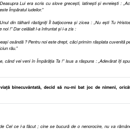
Deasupra Lui era scris cu slove greceşti, latineşti şi evreieşti : „A
este Împăratul iudeilor.”
Unul din tâlharii răstigniţi Îl batjocorea şi zicea : „Nu eşti Tu Hristo
i !” Dar celălalt l-a înfruntat şi i-a zis :
eaşi osândă ? Pentru noi este drept, căci primim răsplata cuvenită p
ciun rău.”
e, când vei veni în Împărăţia Ta !” Isus a răspuns : „Adevărat îţi sp
iaţă binecuvântată, decid să nu-mi bat joc de nimeni, oricâ
!
c de Cel ce l-a făcut ; cine se bucură de o nenorocire, nu va rămân