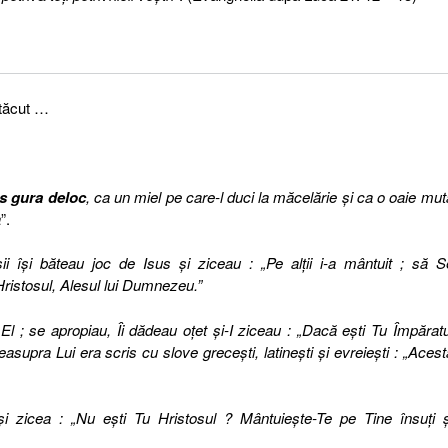
 tăcut …
s gura deloc
, ca un miel pe care-l duci la măcelărie şi ca o oaie mut
a
”.
ii îşi băteau joc de Isus şi ziceau : „Pe alţii i-a mântuit ; să S
ristosul, Alesul lui Dumnezeu.”
l ; se apropiau, Îi dădeau oţet şi-I ziceau : „Dacă eşti Tu Împăratu
easupra Lui era scris cu slove greceşti, latineşti şi evreieşti : „Acest
ea şi zicea : „Nu eşti Tu Hristosul ? Mântuieşte-Te pe Tine însuţi ş