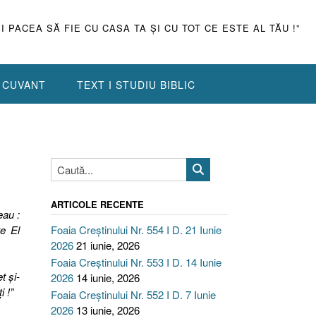
ŞI PACEA SĂ FIE CU CASA TA ŞI CU TOT CE ESTE AL TĂU !”
N CUVANT
TEXT I STUDIU BIBLIC
ARTICOLE RECENTE
eau :
te El
Foaia Creștinului Nr. 554 I D. 21 Iunie
2026
21 iunie, 2026
Foaia Creștinului Nr. 553 I D. 14 Iunie
t şi-
2026
14 iunie, 2026
i !”
Foaia Creștinului Nr. 552 I D. 7 Iunie
2026
13 iunie, 2026