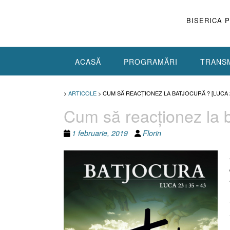
Skip
to
BISERICA 
content
ACASĂ
PROGRAMĂRI
TRANSM
>
ARTICOLE
>
CUM SĂ REACŢIONEZ LA BATJOCURĂ ? [LUCA 2
Cum să reacţionez la b
1 februarie, 2019
Florin