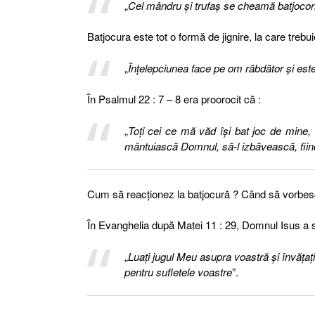
„
Cel mândru şi trufaş se cheamă batjocorit
Batjocura este tot o formă de jignire, la care trebu
„
Înţelepciunea face pe om răbdător şi este 
În Psalmul 22 : 7 – 8 era proorocit că :
„
Toţi cei ce mă văd îşi bat joc de mine, 
mântuiască Domnul, să-l izbăvească, fiind
Cum să reacţionez la batjocură ? Când să vorbesc
În Evanghelia după Matei 11 : 29, Domnul Isus a 
„
Luaţi jugul Meu asupra voastră şi învăţaţi
pentru sufletele voastre
”.