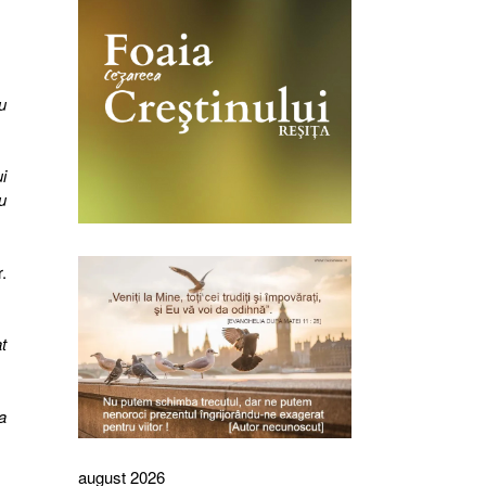
u
i
u
r.
t
a
august 2026