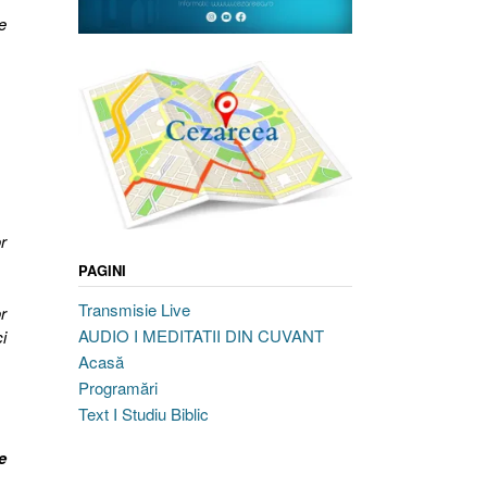
e
r
PAGINI
Transmisie Live
r
AUDIO I MEDITATII DIN CUVANT
i
Acasă
Programări
Text I Studiu Biblic
e