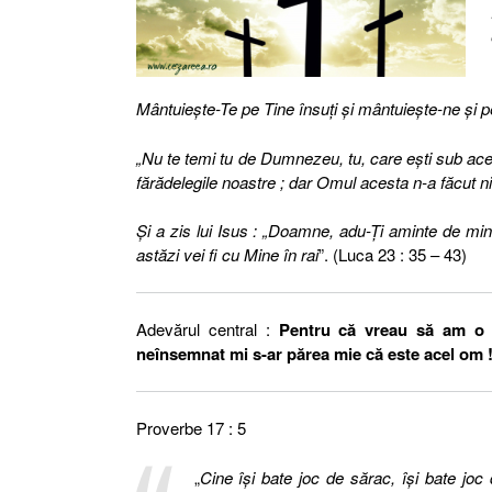
Mântuieşte-Te pe Tine însuţi şi mântuieşte-ne şi pe no
„Nu te temi tu de Dumnezeu, tu, care eşti sub ace
fărădelegile noastre ; dar Omul acesta n-a făcut ni
Şi a zis lui Isus : „Doamne, adu-Ţi aminte de min
astăzi vei fi cu Mine în rai
”. (Luca 23 : 35 – 43)
Adevărul central :
Pentru că vreau să am o v
neînsemnat mi s-ar părea mie că este acel om 
Proverbe 17 : 5
„
Cine îşi bate joc de sărac, îşi bate jo