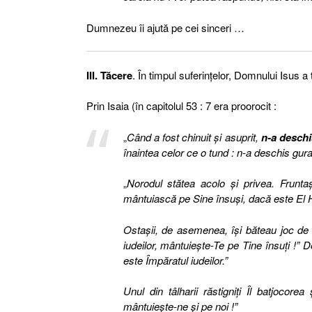
Dumnezeu îi ajută pe cei sinceri …
III. Tăcere
. În timpul suferinţelor, Domnului Isus a
Prin Isaia (în capitolul 53 : 7 era proorocit :
„
Când a fost chinuit şi asuprit,
n-a deschi
înaintea celor ce o tund : n-a deschis gur
„
Norodul stătea acolo şi privea. Fruntaş
mântuiască pe Sine însuşi, dacă este El H
Ostaşii, de asemenea, îşi băteau joc de E
iudeilor, mântuieşte-Te pe Tine însuţi !” D
este Împăratul iudeilor.”
Unul din tâlharii răstigniţi Îl batjocor
mântuieşte-ne şi pe noi !”