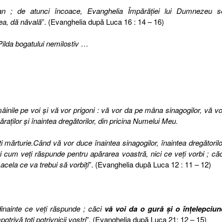
oan ; de atunci încoace, Evanghelia Împărăţiei lui Dumnezeu s
 ea, dă năvală
”. (Evanghelia după Luca 16 : 14 – 16)
Pilda bogatului nemilostiv
…
inile pe voi şi vă vor prigoni : vă vor da pe mâna sinagogilor, vă vo
ăraţilor şi înaintea dregătorilor, din pricina Numelui Meu.
ţi mărturie.Când vă vor duce înaintea sinagogilor, înaintea dregătorilo
aţi cum veţi răspunde pentru apărarea voastră, nici ce veţi vorbi ; căc
acela ce va trebui să vorbiţi
”. (Evanghelia după Luca 12 : 11 – 12)
dinainte ce veţi răspunde ; căci
vă voi da o gură şi o înţelepciun
trivă toţi potrivnicii voştri
”. (Evanghelia după Luca 21: 12 – 15)