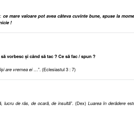
 :
ce mare valoare pot avea câteva cuvinte bune, spuse la mome
icie !
să vorbesc şi când să tac ? Ce să fac / spun ?
îşi are vremea ei
…”. (Eclesiastul 3 : 7)
ă, lucru de râs, de ocară, de insultă
”. (Dex)
Luarea în derâdere
est