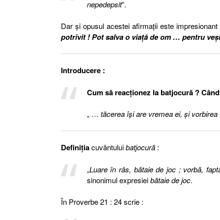
nepedepsit
”.
Dar şi opusul acestei afirmaţii este impresionant
potrivit ! Pot salva o viaţă de om … pentru veşn
Introducere :
Cum să reacţionez la batjocură ? Când 
„ …
tăcerea îşi are vremea ei, şi vorbirea 
Definiţia
cuvântului
batjocură
:
„
Luare în râs, bătaie de joc ; vorbă, fapt
sinonimul expresiei
bătaie de joc
.
În Proverbe 21 : 24 scrie :