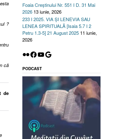
cesta
Foaia Creștinului Nr. 551 I D. 31 Mai
2026
13 iunie, 2026
233 I 2025. VIA ȘI LENEVIA SAU
sul ?
LENEA SPIRITUALĂ [Isaia 5.7 I 2
Petru 1.3-5] 21 August 2025
11 iunie,
2026
entru
Flickr
Facebook
YouTube
Google
un că
PODCAST
t de
e