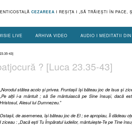
PENTICOSTALĂ
CEZAREEA
I REŞIŢA I „SĂ TRĂIEŞTI ÎN PACE, 
ISIE LIVE
ARHIVA VIDEO
AUDIO I MEDITATII DI
3.35-43]
atjocură ? [Luca 23.35-43]
„
Norodul stătea acolo şi privea. Fruntaşii îşi băteau joc de Isus şi zic
„Pe alţii i-a mântuit ; să Se mântuiască pe Sine însuşi, dacă es
Hristosul, Alesul lui Dumnezeu.”
Ostaşii, de asemenea, îşi băteau joc de El ; se apropiau, Îi dădeau oţe
I ziceau : „Dacă eşti Tu Împăratul iudeilor, mântuieşte-Te pe Tine însuţ