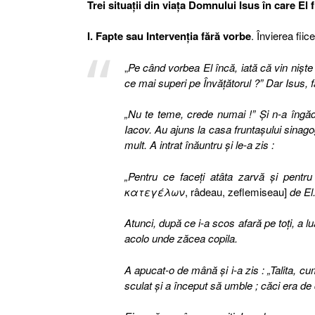
Trei situaţii din viaţa Domnului Isus în care El f
I. Fapte sau Intervenţia fără vorbe
. Învierea fiic
„
Pe când vorbea El încă, iată că vin nişte 
ce mai superi pe Învăţătorul ?” Dar Isus, f
„Nu te teme, crede numai !” Şi n-a îngădu
Iacov. Au ajuns la casa fruntaşului sinago
mult. A intrat înăuntru şi le-a zis :
„Pentru ce faceţi atâta zarvă şi pentr
κατεγέλων
, râdeau, zeflemiseau]
de El
Atunci, după ce i-a scos afară pe toţi, a lu
acolo unde zăcea copila.
A apucat-o de mână şi i-a zis :
„Talita, cu
sculat şi a început să umble ; căci era de