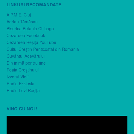
LINKURI RECOMANDATE
A.P.M.E. Cluj
Adrian Tămăşan
Biserica Betania Chicago
Cezareea Facebook
Cezareea Reşiţa YouTube
Cultul Creştin Penticostal din România
Cuvântul Adevărului
Din inimă pentru tine
Foaia Creştinului
Izvorul Vieţii
Radio Ekklesia
Radio Levi Reşiţa
VINO CU NOI !