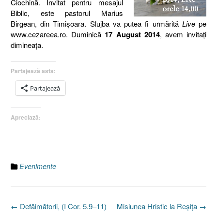
Ciochină. Invitat pentru mesajul
Biblic, este pastorul Marius
Birgean, din Timişoara. Slujba va putea fi urmărită
Live
pe
www.cezareea.ro. Duminică
17 August 2014
, avem invitaţi
dimineaţa.
Partajează asta:
Partajează
Apreciază:
Evenimente
Post
←
Defăimătorii, (I Cor. 5.9–11)
Misiunea Hristic la Reşiţa
→
navigation