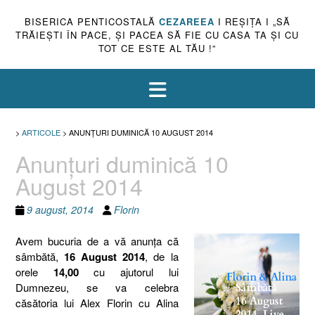
BISERICA PENTICOSTALĂ
CEZAREEA
I REŞIŢA I „SĂ
TRĂIEŞTI ÎN PACE, ŞI PACEA SĂ FIE CU CASA TA ŞI CU
TOT CE ESTE AL TĂU !”
>
ARTICOLE
>
ANUNŢURI DUMINICĂ 10 AUGUST 2014
Anunţuri duminică 10
August 2014
9 august, 2014
Florin
Avem bucuria de a vă anunţa că
sâmbătă,
16 August 2014
, de la
orele
14,00
cu ajutorul lui
Dumnezeu, se va celebra
căsătoria lui Alex Florin cu Alina