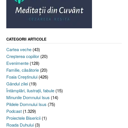
CATEGORII ARTICOLE
Cartea veche
(43)
Creşterea copiilor
(20)
Evenimente
(128)
Familie, căsătorie
(20)
Foaia Creştinului
(426)
Gândul zilei
(19)
Întâmplări, ilustraţii, fabule
(15)
Minunile Domnului Isus
(14)
Pildele Domnului Isus
(75)
Podcast
(1.329)
Proiectele Bisericii
(1)
Roada Duhului
(3)