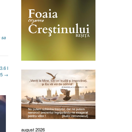
a sa
.6 I
25
→
august 2026