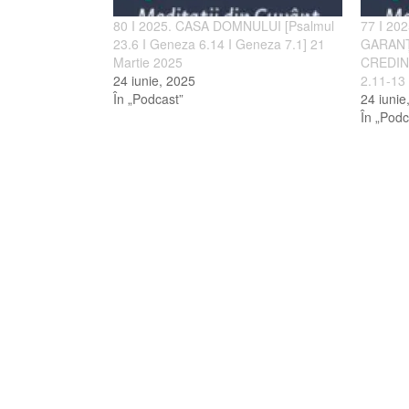
80 I 2025. CASA DOMNULUI [Psalmul
77 I 20
23.6 I Geneza 6.14 I Geneza 7.1] 21
GARANȚ
Martie 2025
CREDINC
24 iunie, 2025
2.11-13 
În „Podcast”
24 iunie
În „Podc