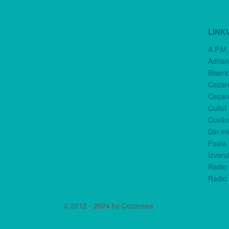
LINK
A.P.M.
Adria
Biseri
Cezar
Cezar
Cultul
Cuvânt
Din in
Foaia 
Izvorul
Radio 
Radio 
© 2012 - 2024 by Cezareea