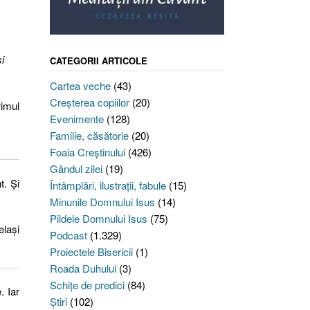
i
CATEGORII ARTICOLE
Cartea veche
(43)
Creşterea copiilor
(20)
rimul
Evenimente
(128)
Familie, căsătorie
(20)
Foaia Creştinului
(426)
Gândul zilei
(19)
t. Și
Întâmplări, ilustraţii, fabule
(15)
Minunile Domnului Isus
(14)
Pildele Domnului Isus
(75)
elași
Podcast
(1.329)
Proiectele Bisericii
(1)
Roada Duhului
(3)
Schiţe de predici
(84)
. Iar
Ştiri
(102)