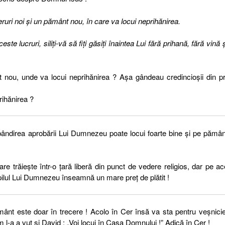
ruri noi şi un pământ nou, în care va locui neprihănirea.
ste lucruri, siliţi-vă să fiţi găsiţi înaintea Lui fără prihană, fără vină ş
 nou, unde va locui neprihănirea ? Așa gândeau credincioșii din p
rihănirea ?
ândirea aprobării Lui Dumnezeu poate locui foarte bine și pe pămân
e trăiește într-o țară liberă din punct de vedere religios, dar pe ac
opilul Lui Dumnezeu înseamnă un mare preț de plătit !
ământ este doar în trecere ! Acolo în Cer însă va sta pentru veșnicie
m l-a a vut și David : „Voi locui în Casa Domnului !” Adică în Cer !