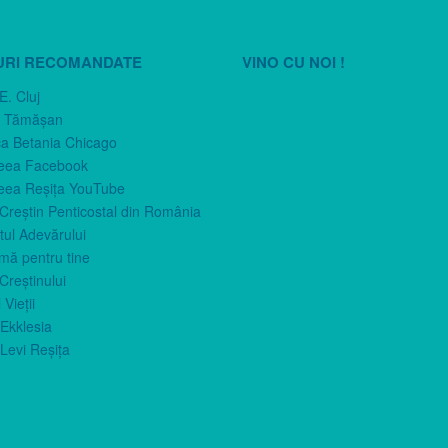
URI RECOMANDATE
VINO CU NOI !
E. Cluj
n Tămăşan
ca Betania Chicago
eea Facebook
eea Reşiţa YouTube
 Creştin Penticostal din România
ul Adevărului
imă pentru tine
Creştinului
 Vieţii
Ekklesia
Levi Reşiţa