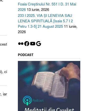
Foaia Creștinului Nr. 551 I D. 31 Mai
2026
13 iunie, 2026
233 I 2025. VIA ȘI LENEVIA SAU
LENEA SPIRITUALĂ [Isaia 5.7 I 2
Petru 1.3-5] 21 August 2025
11 iunie,
2026
Flickr
Facebook
YouTube
Google
acest
PODCAST
), ci
, iar