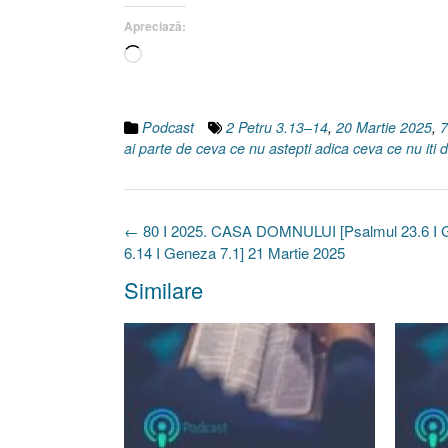
Apreciază:
Încarc...
Podcast
2 Petru 3.13–14
,
20 Martie 2025
,
7
ai parte de ceva ce nu astepti adica ceva ce nu iti d
Post
←
80 I 2025. CASA DOMNULUI [Psalmul 23.6 I 
navigation
6.14 I Geneza 7.1] 21 Martie 2025
Similare