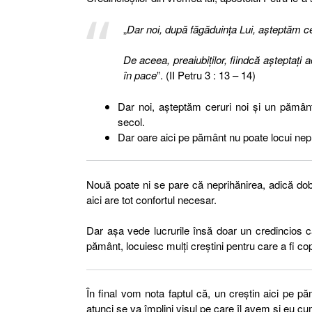
„
Dar noi, după făgăduinţa Lui, aşteptăm ce
De aceea, preaiubiţilor, fiindcă aşteptaţi ace
în pace
”. (II Petru 3 : 13 – 14)
Dar noi, așteptăm ceruri noi și un pământ
secol.
Dar oare aici pe pământ nu poate locui nep
Nouă poate ni se pare că neprihănirea, adică dob
aici are tot confortul necesar.
Dar așa vede lucrurile însă doar un credincios car
pământ, locuiesc mulți creștini pentru care a fi c
În final vom nota faptul că, un creștin aici pe p
atunci se va împlini visul pe care îl avem și eu cu