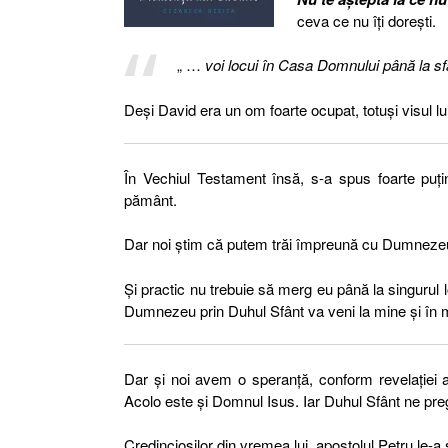
ceva ce nu îți dorești.
„ …
voi locui în Casa Domnului până la sfâ
Deși David era un om foarte ocupat, totuși visul 
În Vechiul Testament însă, s-a spus foarte puți
pământ.
Dar noi știm că putem trăi împreună cu Dumnezeu, 
Și practic nu trebuie să merg eu până la singurul l
Dumnezeu prin Duhul Sfânt va veni la mine și în
Dar și noi avem o speranță, conform revelației 
Acolo este și Domnul Isus. Iar Duhul Sfânt ne pre
Credincioșilor din vremea lui, apostolul Petru le-