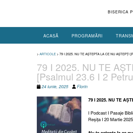
Skip
to
BISERICA 
content
ACASĂ
PROGRAMĂRI
TRANSM
>
ARTICOLE
>
79 I 2025. NU TE AȘTEPTA LA CE NU AȘTEPȚI [P
79 I 2025. NU TE AȘ
[Psalmul 23.6 I 2 Petr
24 iunie, 2025
Florin
79 I 2025. NU TE AȘ
I Podcast I Pasaje Bibli
Reşiţa I 20 Martie 2025
Nu te aștepta la ce nu 