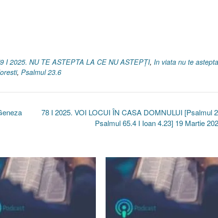
9 I 2025. NU TE ASTEPTA LA CE NU ASTEPȚI
,
In viata nu te astept
oresti
,
Psalmul 23.6
Geneza
78 I 2025. VOI LOCUI ÎN CASA DOMNULUI [Psalmul 23
Psalmul 65.4 I Ioan 4.23] 19 Martie 20