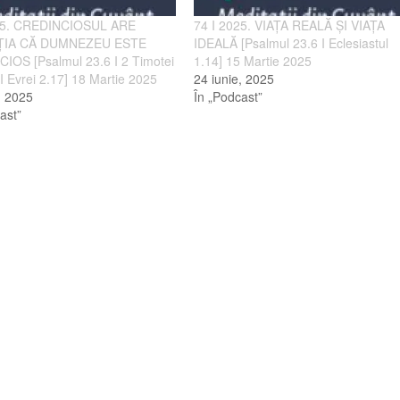
25. CREDINCIOSUL ARE
74 I 2025. VIAȚA REALĂ ȘI VIAȚA
IA CĂ DUMNEZEU ESTE
IDEALĂ [Psalmul 23.6 I Eclesiastul
IOS [Psalmul 23.6 I 2 Timotei
1.14] 15 Martie 2025
I Evrei 2.17] 18 Martie 2025
24 iunie, 2025
, 2025
În „Podcast”
ast”