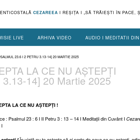
PENTICOSTALĂ
CEZAREEA
I REŞIŢA I „SĂ TRĂIEŞTI ÎN PACE, 
ISIE LIVE
ARHIVA VIDEO
AUDIO I MEDITATII DI
SALMUL 23.6 I 2 PETRU 3.13-14] 20 MARTIE 2025
TEPTA LA CE NU AȘTEPȚI
u 3.13-14] 20 Martie 2025
TEPTA LA CE NU AȘTEPȚI !
ce : Psalmul 23 : 6 I II Petru 3 : 13 – 14 I Meditaţii din Cuvânt I
Cezar
 I
aștepți !
În viață nu te aștepta să ai parte de ceva ce nu aștepți, adic