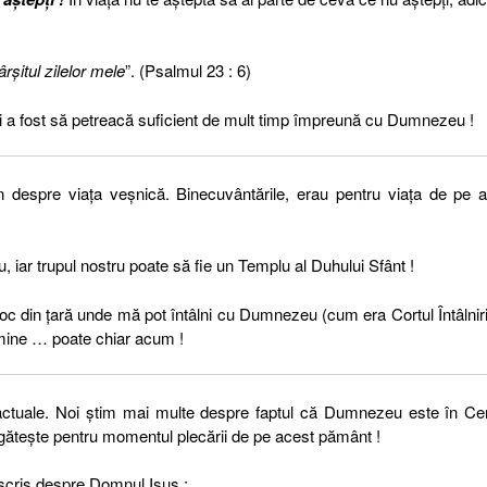
rşitul zilelor mele
”. (Psalmul 23 : 6)
lui a fost să petreacă suficient de mult timp împreună cu Dumnezeu !
n despre viața veșnică. Binecuvântările, erau pentru viața de pe 
iar trupul nostru poate să fie un Templu al Duhului Sfânt !
oc din țară unde mă pot întâlni cu Dumnezeu (cum era Cortul Întâlnirii
 mine … poate chiar acum !
actuale. Noi știm mai multe despre faptul că Dumnezeu este în Cer
gătește pentru momentul plecării de pe acest pământ !
a scris despre Domnul Isus :