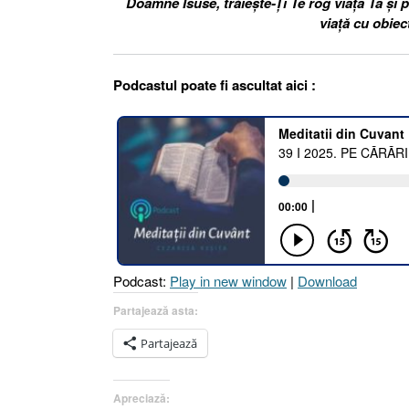
Doamne Isuse, trăiește-Ți Te rog viața Ta și p
viață cu obiec
Podcastul poate fi ascultat aici :
Podcast:
Play in new window
|
Download
Partajează asta:
Partajează
Apreciază: