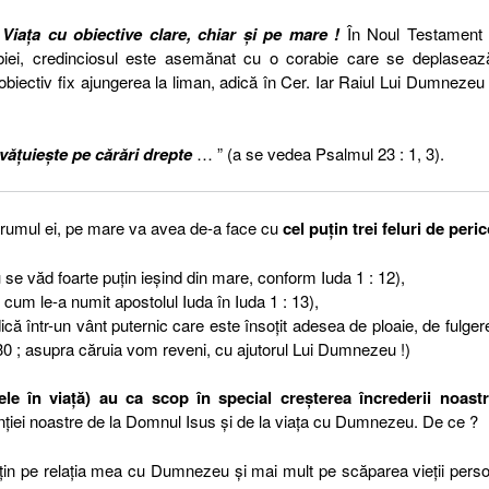
Viața cu obiective clare, chiar și pe mare !
În Noul Testament 
ăbiei, credinciosul este asemănat cu o corabie care se deplaseaz
biectiv fix ajungerea la liman, adică în Cer. Iar Raiul Lui Dumnezeu
ăţuieşte pe cărări drepte
… ” (a se vedea Psalmul 23 : 1, 3).
drumul ei, pe mare va avea de-a face cu
cel puțin trei feluri de peric
se văd foarte puțin ieșind din mare, conform Iuda 1 : 12),
e” cum le-a numit apostolul Iuda în Iuda 1 : 13),
că într-un vânt puternic care este însoțit adesea de ploaie, de fulger
– 30 ; asupra căruia vom reveni, cu ajutorul Lui Dumnezeu !)
 ele în viață) au ca scop în special creșterea încrederii noast
tenției noastre de la Domnul Isus și de la viața cu Dumnezeu. De ce ?
in pe relația mea cu Dumnezeu și mai mult pe scăparea vieții pers