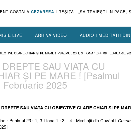
PENTICOSTALĂ
CEZAREEA
I REŞIŢA I „SĂ TRĂIEŞTI ÎN PACE, 
ISIE LIVE
ARHIVA VIDEO
AUDIO I MEDITATII DI
IECTIVE CLARE CHIAR ȘI PE MARE ! [PSALMUL 23.1, 3 I IONA 1.3-4] 08 FEBRUARIE 20
RI DREPTE SAU VIAȚA CU
IAR ȘI PE MARE ! [Psalmul
08 Februarie 2025
RI DREPTE SAU VIAȚA CU OBIECTIVE CLARE CHIAR ȘI PE MAR
ce : Psalmul 23 : 1, 3 I Iona 1 : 3 – 4 I Meditaţii din Cuvânt I
Cezar
025 I