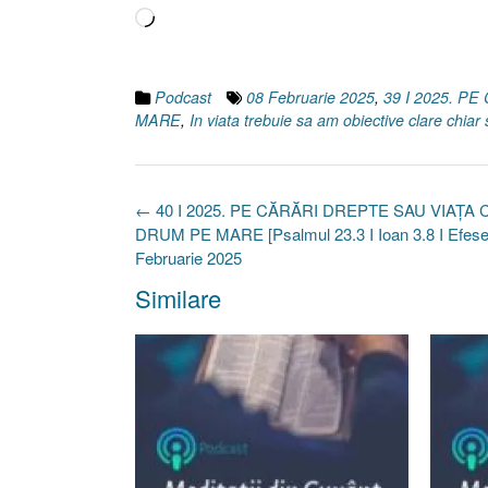
Încarc...
Podcast
08 Februarie 2025
,
39 I 2025. P
MARE
,
In viata trebuie sa am obiective clare chiar 
Post
←
40 I 2025. PE CĂRĂRI DREPTE SAU VIAȚA 
navigation
DRUM PE MARE [Psalmul 23.3 I Ioan 3.8 I Efesen
Februarie 2025
Similare