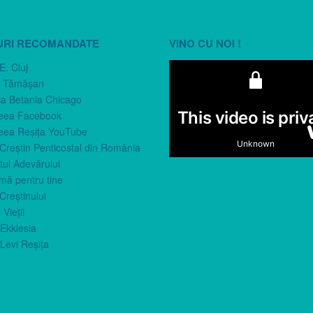
URI RECOMANDATE
VINO CU NOI !
E. Cluj
n Tămăşan
ca Betania Chicago
eea Facebook
eea Reşiţa YouTube
 Creştin Penticostal din România
ul Adevărului
imă pentru tine
Creştinului
 Vieţii
Ekklesia
Levi Reşiţa