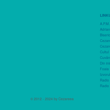
LINK
A.P.M.
Adria
Biseri
Cezar
Cezar
Cultul
Cuvânt
Din in
Foaia 
Izvorul
Radio 
Radio 
© 2012 - 2024 by Cezareea