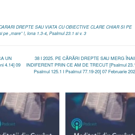
E CARARI DREPTE SAU VIATA CU OBIECTIVE CLARE CHIAR SI PE
si pe „mare” !
,
Iona 1.3-4
,
Psalmul 23.1 si v. 3
CA UN
38 I 2025. PE CĂRĂRI DREPTE SAU MERG ÎNA
i 4.14] 09
INDIFERENT PRIN CE AM DE TRECUT [Psalmul 23.1,
Psalmul 125.1 I Psalmul 77.19-20] 07 Februarie 20