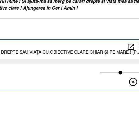
rin mine ! Și ajută-mă să merg pe cărări drepte și viața mea să fi
tive clare ! Ajungerea în Cer ! Amin !