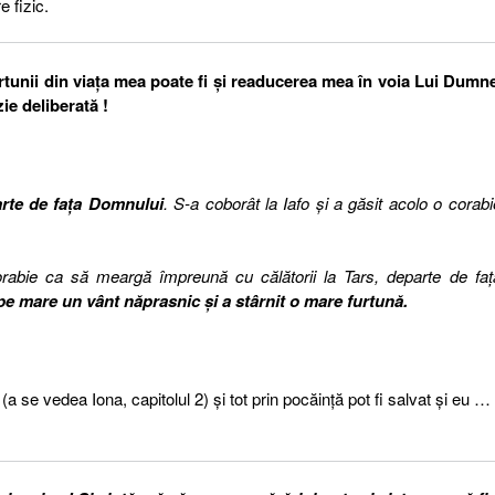
e fizic.
rtunii din viața mea poate fi și readucerea mea în voia Lui Dum
ie deliberată !
rte de faţa Domnului
. S-a coborât la Iafo şi a găsit acolo o corabi
n corabie ca să meargă împreună cu călătorii la Tars, departe de faţ
pe mare un vânt năprasnic şi a stârnit o mare furtună.
(a se vedea Iona, capitolul 2) și tot prin pocăință pot fi salvat și eu … 