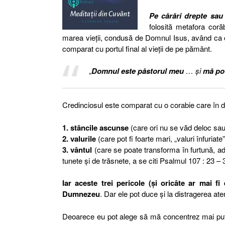
Pe cărări drepte sau 
folosită metafora cor
marea vieții, condusă de Domnul Isus, având ca o
comparat cu portul final al vieții de pe pământ.
„
Domnul este păstorul meu
… şi
mă pov
Credinciosul este comparat cu o corabie care în 
1. stâncile ascunse
(care ori nu se văd deloc sau 
2. valurile
(care pot fi foarte mari, „valuri înfuriat
3. vântul
(care se poate transforma în furtună, adi
tunete și de trăsnete, a se citi Psalmul 107 : 23 
Iar aceste trei pericole (și oricâte ar mai fi
Dumnezeu
. Dar ele pot duce și la distragerea a
Deoarece eu pot alege să mă concentrez mai puț