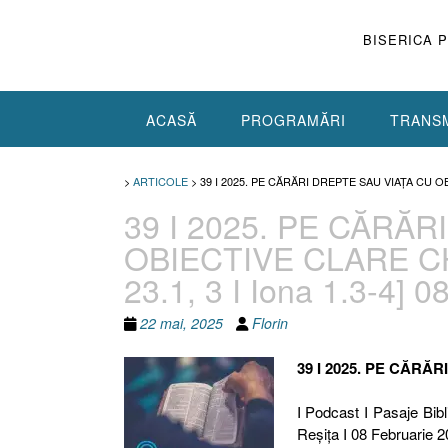
Skip
to
BISERICA 
content
ACASĂ
PROGRAMĂRI
TRANSM
>
ARTICOLE
>
39 I 2025. PE CĂRĂRI DREPTE SAU VIAȚA CU OB
39 I 2025. PE CĂRĂ
OBIECTIVE CLARE CH
23.1, 3 I Iona 1.3-4] 
22 mai, 2025
Florin
39 I 2025. PE CĂRĂ
I Podcast I Pasaje Bibli
Reşiţa I 08 Februarie 2