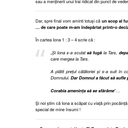
sau a menținerii unui trai ridicat din punct de veder
Dar, spre final vom aminti totuși că
un scop al fu
… de care poate m-am îndepărtat printr-o deciz
În cartea Iona 1 : 3 – 4 scrie că :
„
Și Iona s-a sculat
să fugă
la Tars,
depa
care mergea la Tars.
A plătit preţul călătoriei şi s-a suit î
Domnului.
Dar Domnul a făcut să sufle 
Corabia ameninţa să se sfărâme
”…
Și noi știm că Iona a scăpat cu viață prin pocăință 
special de mine însumi !