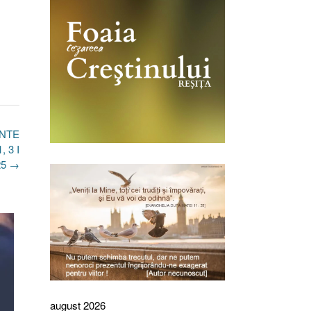
INTE
 3 I
25
→
august 2026