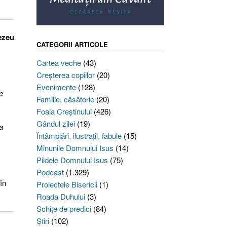
nezeu
CATEGORII ARTICOLE
Cartea veche
(43)
Creşterea copiilor
(20)
Evenimente
(128)
e
Familie, căsătorie
(20)
Foaia Creştinului
(426)
Gândul zilei
(19)
a
Întâmplări, ilustraţii, fabule
(15)
Minunile Domnului Isus
(14)
Pildele Domnului Isus
(75)
Podcast
(1.329)
în
Proiectele Bisericii
(1)
Roada Duhului
(3)
Schiţe de predici
(84)
Ştiri
(102)