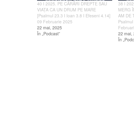
40 I 2025. PE CĂRĂRI DREPTE SAU
38 I 20
VIAȚA CA UN DRUM PE MARE
MERG Î
[Psalmul 23.3 I Ioan 3.8 I Efeseni 4.14]
AM DE T
09 Februarie 2025
Psalmul 
22 mai, 2025
Februar
În „Podcast”
22 mai,
În „Podc