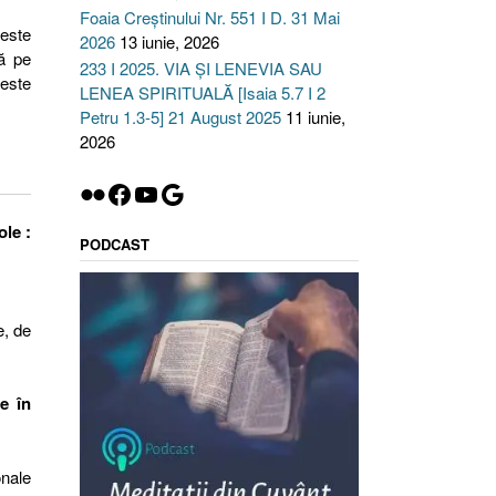
Foaia Creștinului Nr. 551 I D. 31 Mai
este
2026
13 iunie, 2026
ă pe
233 I 2025. VIA ȘI LENEVIA SAU
 este
LENEA SPIRITUALĂ [Isaia 5.7 I 2
Petru 1.3-5] 21 August 2025
11 iunie,
2026
Flickr
Facebook
YouTube
Google
ole :
PODCAST
e, de
re în
onale