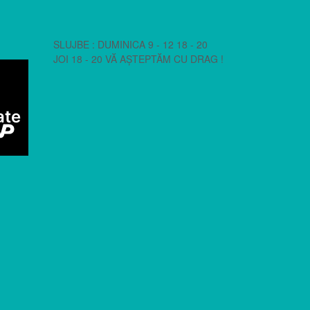
SLUJBE : DUMINICA 9 - 12 18 - 20
JOI 18 - 20 VĂ AȘTEPTĂM CU DRAG !