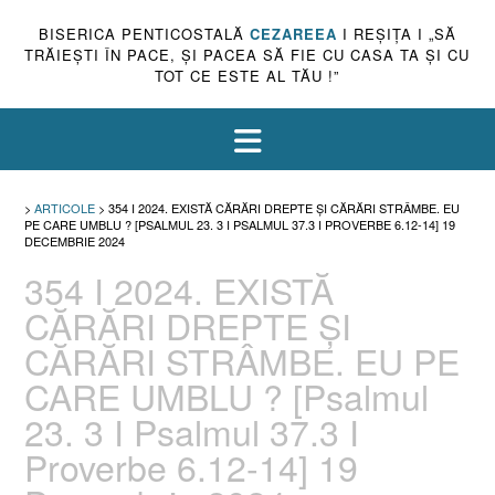
BISERICA PENTICOSTALĂ
CEZAREEA
I REŞIŢA I „SĂ
TRĂIEŞTI ÎN PACE, ŞI PACEA SĂ FIE CU CASA TA ŞI CU
TOT CE ESTE AL TĂU !”
>
ARTICOLE
>
354 I 2024. EXISTĂ CĂRĂRI DREPTE ȘI CĂRĂRI STRÂMBE. EU
PE CARE UMBLU ? [PSALMUL 23. 3 I PSALMUL 37.3 I PROVERBE 6.12-14] 19
DECEMBRIE 2024
354 I 2024. EXISTĂ
CĂRĂRI DREPTE ȘI
CĂRĂRI STRÂMBE. EU PE
CARE UMBLU ? [Psalmul
23. 3 I Psalmul 37.3 I
Proverbe 6.12-14] 19