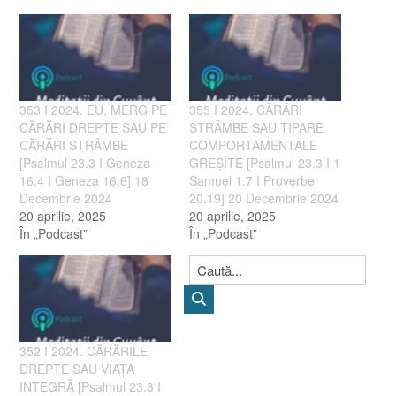
353 I 2024. EU, MERG PE
355 I 2024. CĂRĂRI
CĂRĂRI DREPTE SAU PE
STRÂMBE SAU TIPARE
CĂRĂRI STRÂMBE
COMPORTAMENTALE
[Psalmul 23.3 I Geneza
GREȘITE [Psalmul 23.3 I 1
16.4 I Geneza 16.6] 18
Samuel 1.7 I Proverbe
Decembrie 2024
20.19] 20 Decembrie 2024
20 aprilie, 2025
20 aprilie, 2025
În „Podcast”
În „Podcast”
352 I 2024. CĂRĂRILE
DREPTE SAU VIAȚA
INTEGRĂ [Psalmul 23.3 I