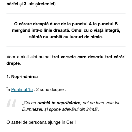
bârfei
și
3.
ale
șireteniei
).
O cărare dreaptă duce de la punctul A la punctul B
mergând într-o linie dreaptă. Omul cu o viață integră,
sfântă nu umblă cu lucruri de nimic.
Vom aminti aici numai
trei versete care descriu trei cărări
drepte
.
1. Neprihănirea
În
Psalmul 15
: 2 scrie despre :
„
Cel ce
umblă în neprihănire
, cel ce face voia lui
Dumnezeu şi spune adevărul din inimă
”.
O astfel de persoană ajunge în Cer !