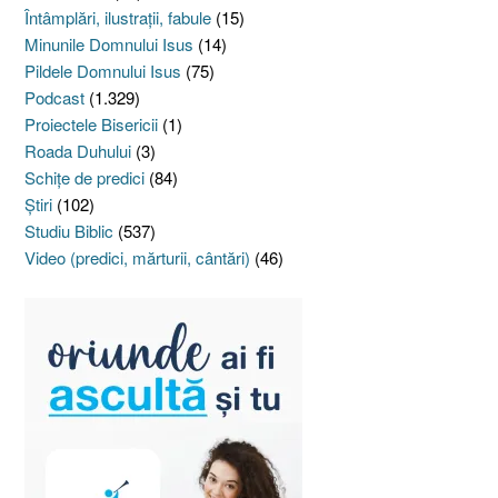
Întâmplări, ilustraţii, fabule
(15)
Minunile Domnului Isus
(14)
Pildele Domnului Isus
(75)
Podcast
(1.329)
Proiectele Bisericii
(1)
Roada Duhului
(3)
Schiţe de predici
(84)
Ştiri
(102)
Studiu Biblic
(537)
Video (predici, mărturii, cântări)
(46)