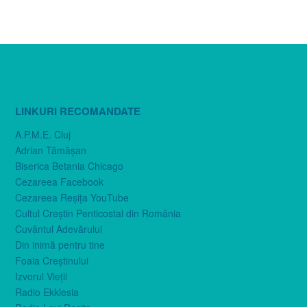
LINKURI RECOMANDATE
A.P.M.E. Cluj
Adrian Tămăşan
Biserica Betania Chicago
Cezareea Facebook
Cezareea Reşiţa YouTube
Cultul Creştin Penticostal din România
Cuvântul Adevărului
Din inimă pentru tine
Foaia Creştinului
Izvorul Vieţii
Radio Ekklesia