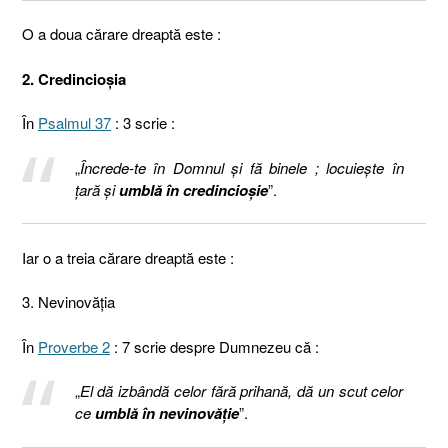
O a doua cărare dreaptă este :
2. Credincioșia
În
Psalmul 37
: 3 scrie :
„
Încrede-te în Domnul şi fă binele ; locuieşte în
ţară şi
umblă în credincioşie
”.
Iar o a treia cărare dreaptă este :
3. Nevinovăția
În
Proverbe 2
: 7 scrie despre Dumnezeu că :
„
El dă izbândă celor fără prihană, dă un scut celor
ce
umblă în nevinovăţie
”.