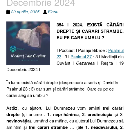
Decembrie 2024
20 aprilie, 2025
Florin
354 I 2024. EXISTĂ CĂRĂRI
DREPTE ȘI CĂRĂRI STRÂMBE.
EU PE CARE UMBLU ?
I Podcast I Pasaje Biblice :
Psalmul
23
: 3 I
Psalmul 37
: 3 I Meditaţii din
Cuvânt I
Cezareea
I Reşiţa I 19
Decembrie 2024 I
În lume există cărări drepte (despre care a scris și David în
Psalmul 23 : 3) dar sunt și cărări strâmbe. Oare eu pe ce
cărări aleg să umblu ?
Astăzi, cu ajutorul Lui Dumnezeu vom aminti
trei cărări
drepte
(și anume :
1. neprihănirea
,
2. credincioșia
și 3.
nevinovăția
), urmând ca mâine, cu ajutorul Lui Dumnezeu să
amintim și
trei cărări strâmbe
… (ale
1.
neadevărului
,
2.