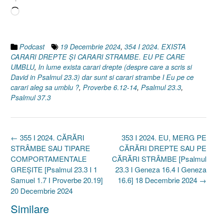
Încarc...
Podcast
19 Decembrie 2024
,
354 I 2024. EXISTA
CARARI DREPTE ȘI CARARI STRAMBE. EU PE CARE
UMBLU
,
In lume exista carari drepte (despre care a scris si
David in Psalmul 23.3) dar sunt si carari strambe I Eu pe ce
carari aleg sa umblu ?
,
Proverbe 6.12-14
,
Psalmul 23.3
,
Psalmul 37.3
Post
←
355 I 2024. CĂRĂRI
353 I 2024. EU, MERG PE
navigation
STRÂMBE SAU TIPARE
CĂRĂRI DREPTE SAU PE
COMPORTAMENTALE
CĂRĂRI STRÂMBE [Psalmul
GREȘITE [Psalmul 23.3 I 1
23.3 I Geneza 16.4 I Geneza
Samuel 1.7 I Proverbe 20.19]
16.6] 18 Decembrie 2024
→
20 Decembrie 2024
Similare