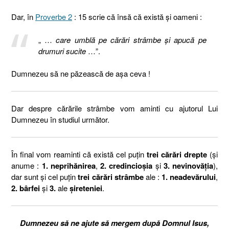
Dar, în
Proverbe 2
: 15 scrie că însă că există și oameni :
„ …
care umblă pe cărări strâmbe şi apucă pe
drumuri sucite
…”.
Dumnezeu să ne păzească de așa ceva !
Dar despre cărările strâmbe vom aminti cu ajutorul Lui
Dumnezeu în studiul următor.
În final vom reaminti că există cel puțin
trei cărări drepte
(și
anume :
1. neprihănirea
,
2. credincioșia
și
3. nevinovăția
),
dar sunt și cel puțin
trei cărări strâmbe
ale :
1. neadevărului
,
2. bârfei
și
3.
ale
șireteniei
.
Dumnezeu să ne ajute să mergem după Domnul Isus,