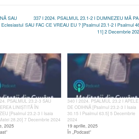
HNĂ SAU
337 I 2024. PSALMUL 23.1-2 I DUMNEZEU MĂ P
 Eclesiastul
SAU FAC CE VREAU EU ? [Psalmul 23.1-2 I Psalmul 46
11] 2 Decembrie 20
024. PSALMUL 23.2-3 SAU
340 I 2024. PSALMUL 23.2 I APELE
EREA LINIȘTITĂ ÎN
DE ODIHNĂ [Psalmul 23.2-3 I Isaia
U [Psalmul 23.2-3 I Isaia
30.15 I Psalmul 63.5] 5 Decembrie
 Matei 28.20] 7 Decembrie 2024
2024
ie, 2025
19 aprilie, 2025
ast”
În „Podcast”