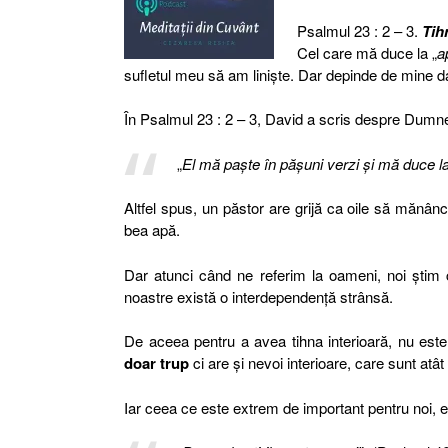
Psalmul 23 : 2 – 3.
Tih
Cel care mă duce la „
a
sufletul meu să am liniște. Dar depinde de mine 
În Psalmul 23 : 2 – 3, David a scris despre Dumn
„
El mă paşte în păşuni verzi şi mă duce la
Altfel spus, un păstor are grijă ca oile să mănân
bea apă.
Dar atunci când ne referim la oameni, noi știm c
noastre există o interdependență strânsă.
De aceea pentru a avea tihna interioară, nu est
doar trup
ci are și nevoi interioare, care sunt atât 
Iar ceea ce este extrem de important pentru noi, e