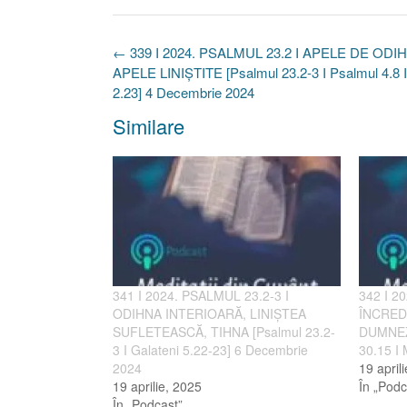
Post
←
339 I 2024. PSALMUL 23.2 I APELE DE ODI
navigation
APELE LINIȘTITE [Psalmul 23.2-3 I Psalmul 4.8 I
2.23] 4 Decembrie 2024
Similare
341 I 2024. PSALMUL 23.2-3 I
342 I 2
ODIHNA INTERIOARĂ, LINIȘTEA
ÎNCRED
SUFLETEASCĂ, TIHNA [Psalmul 23.2-
DUMNEZE
3 I Galateni 5.22-23] 6 Decembrie
30.15 I
2024
19 april
19 aprilie, 2025
În „Podc
În „Podcast”