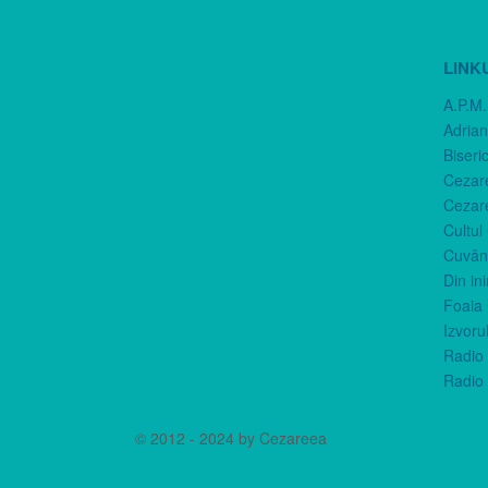
LINK
A.P.M.
Adria
Biseri
Cezar
Cezar
Cultul
Cuvânt
Din in
Foaia 
Izvorul
Radio 
Radio 
© 2012 - 2024 by Cezareea