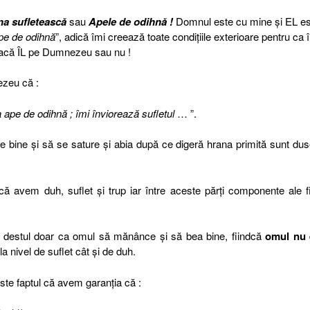
na sufletească
sau
Apele de odihnă !
Domnul este cu mine și EL es
pe de odihnă
”, adică îmi creează toate condițiile exterioare pentru ca 
dacă ÎL pe Dumnezeu sau nu !
ezeu că :
 ape de odihnă ; îmi înviorează sufletul
… ”.
ce bine și să se sature și abia după ce digeră hrana primită sunt du
ă avem duh, suflet și trup iar între aceste părți componente ale fi
e destul doar ca omul să mănânce și să bea bine, fiindcă
omul nu 
la nivel de suflet cât și de duh.
ste faptul că avem garanția că :