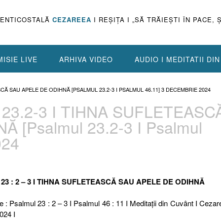
PENTICOSTALĂ
CEZAREEA
I REŞIŢA I „SĂ TRĂIEŞTI ÎN PACE, 
ISIE LIVE
ARHIVA VIDEO
AUDIO I MEDITATII DI
ASCĂ SAU APELE DE ODIHNĂ [PSALMUL 23.2-3 I PSALMUL 46.11] 3 DECEMBRIE 2024
 23.2-3 I TIHNA SUFLETEASC
 [Psalmul 23.2-3 I Psalmul
024
L 23 : 2 – 3 I TIHNA SUFLETEASCĂ SAU APELE DE ODIHNĂ
e : Psalmul 23 : 2 – 3 I Psalmul 46 : 11 I Meditaţii din Cuvânt I Cezar
024 I