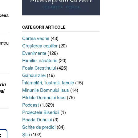
aceea
CATEGORII ARTICOLE
Cartea veche
(43)
entru
Creşterea copiilor
(20)
Evenimente
(128)
Familie, căsătorie
(20)
Foaia Creştinului
(426)
Gândul zilei
(19)
Întâmplări, ilustraţii, fabule
(15)
rin
Minunile Domnului Isus
(14)
mai
Pildele Domnului Isus
(75)
Podcast
(1.329)
Proiectele Bisericii
(1)
Roada Duhului
(3)
Schiţe de predici
(84)
Ştiri
(102)