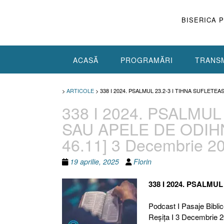
Skip
to
BISERICA 
content
ACASĂ
PROGRAMĂRI
TRANSM
>
ARTICOLE
>
338 I 2024. PSALMUL 23.2-3 I TIHNA SUFLETE
338 I 2024. PSALMUL
SAU APELE DE ODIHNĂ
46.11] 3 Decembrie 2
19 aprilie, 2025
Florin
338 I 2024. PSALMU
Podcast I Pasaje Biblic
Reşiţa I 3 Decembrie 2