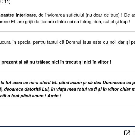
 : 11)
oastre interioare
, de înviorarea sufletului (nu doar de trup) ! De 
 EL are grijă de fiecare dintre noi ca întreg, duh, suflet și trup !
cura în special pentru faptul că Domnul Isus este cu noi, dar și p
rezent și să nu trăiesc nici în trecut și nici în viitor !
la tot ceea ce mi-a oferit EL până acum și să dea Dumnezeu ca p
 deoarece datorită Lui, în viața mea totul va fi și în viitor chiar 
cât a fost până acum ! Amin !