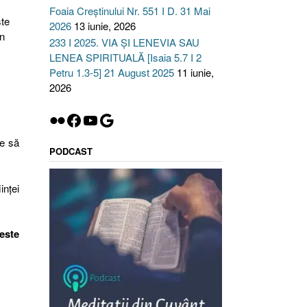
Foaia Creștinului Nr. 551 I D. 31 Mai
te
2026
13 iunie, 2026
în
233 I 2025. VIA ȘI LENEVIA SAU
LENEA SPIRITUALĂ [Isaia 5.7 I 2
Petru 1.3-5] 21 August 2025
11 iunie,
2026
Flickr
Facebook
YouTube
Google
se să
PODCAST
inței
este