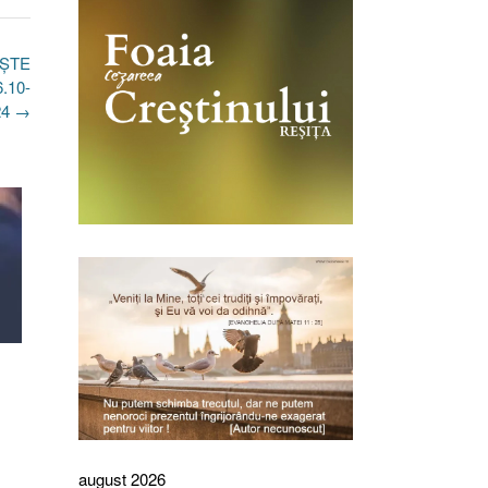
AȘTE
.10-
24
→
august 2026