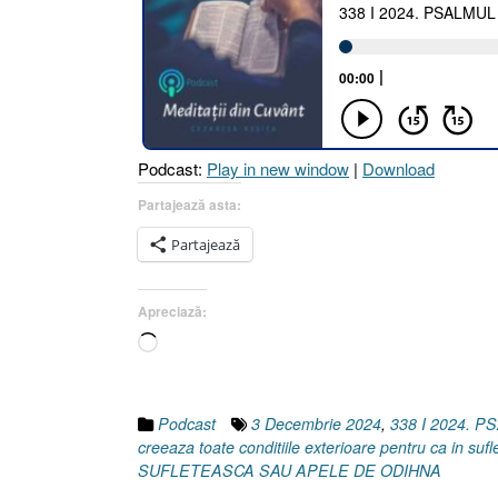
Podcast:
Play in new window
|
Download
Partajează asta:
Partajează
Apreciază:
Încarc...
Podcast
3 Decembrie 2024
,
338 I 2024. P
creeaza toate conditiile exterioare pentru ca in sufl
SUFLETEASCA SAU APELE DE ODIHNA