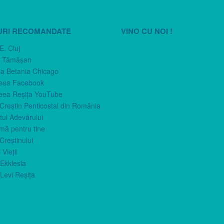
URI RECOMANDATE
VINO CU NOI !
E. Cluj
n Tămăşan
ca Betania Chicago
eea Facebook
eea Reşiţa YouTube
 Creştin Penticostal din România
ul Adevărului
imă pentru tine
Creştinului
 Vieţii
Ekklesia
Levi Reşiţa