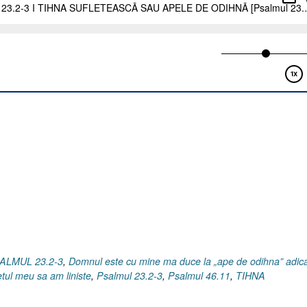
SALMUL 23.2-3
,
Domnul este cu mine ma duce la „ape de odihna” adica
etul meu sa am liniste
,
Psalmul 23.2-3
,
Psalmul 46.11
,
TIHNA