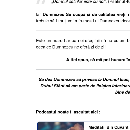
„
Domnul oştirilor este cu no
i”. (Psalmul 46
Iar
Dumnezeu Se ocupă și de calitatea vieții n
trebuie să-I mulțumim frumos Lui Dumnezeu deoarece
Este un mare har ca noi creștinii să ne putem bu
ceea ce Dumnezeu ne oferă zi de zi !
Altfel spus, să mă pot bucura în p
Să dea Dumnezeu să privesc la Domnul Isus, 
Duhul Sfânt să am parte de liniștea interioară,
bine de
Podcastul poate fi ascultat aici :