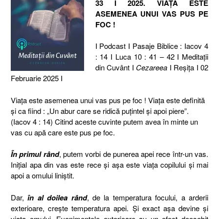
33 I 2025. VIAȚA ESTE
ASEMENEA UNUI VAS PUS PE
FOC !
I Podcast I Pasaje Biblice : Iacov 4
: 14 I Luca 10 : 41 – 42 I Meditaţii
din Cuvânt I
Cezareea
I Reşiţa I 02
Februarie 2025 I
Viața este asemenea unui vas pus pe foc ! Viața este definită
și ca fiind : „Un abur care se ridică puțintel și apoi piere”.
(Iacov 4 : 14) Citind aceste cuvinte putem avea în minte un
vas cu apă care este pus pe foc.
În primul rând
, putem vorbi de punerea apei rece într-un vas.
Inițial apa din vas este rece și așa este viața copilului și mai
apoi a omului liniștit.
Dar,
în al doilea rând
, de la temperatura focului, a arderii
exterioare, crește temperatura apei. Și exact așa devine și
viața omului. Evenimentele exterioare au un efect deosebit