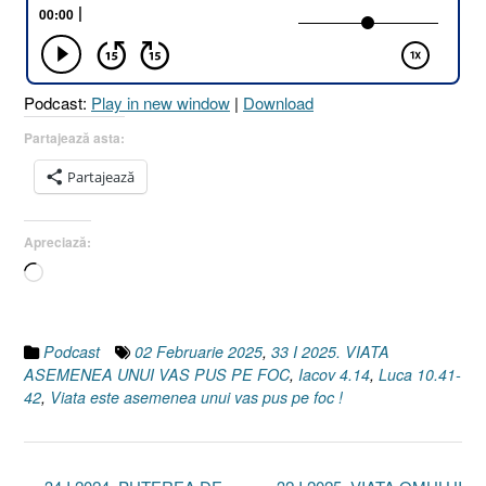
Podcast:
Play in new window
|
Download
Partajează asta:
Partajează
Apreciază:
Încarc...
Podcast
02 Februarie 2025
,
33 I 2025. VIATA
ASEMENEA UNUI VAS PUS PE FOC
,
Iacov 4.14
,
Luca 10.41-
42
,
Viata este asemenea unui vas pus pe foc !
Post