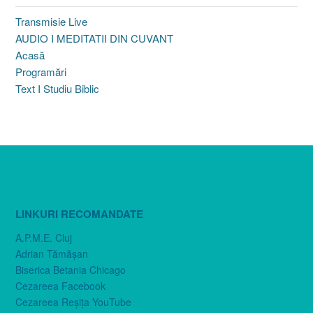
Transmisie Live
AUDIO I MEDITATII DIN CUVANT
Acasă
Programări
Text I Studiu Biblic
LINKURI RECOMANDATE
A.P.M.E. Cluj
Adrian Tămăşan
Biserica Betania Chicago
Cezareea Facebook
Cezareea Reşiţa YouTube