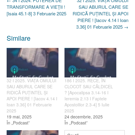
←
34 I 2024. PUTEREA DE
32 I 2025. VIAȚA OMULUI
navigation
TRANSFORMARE A VIEȚII !
SAU ABURUL CARE SE
[Isaia 45.1-8] 3 Februarie 2025
RIDICĂ PUȚINTEL ȘI APOI
PIERE ! [Iacov 4.14 I Ioan
3.36] 01 Februarie 2025
→
Similare
32 I 2025. VIAȚA OMULUI
186 I 2025. RECE, ÎN
SAU ABURUL CARE SE
CLOCOT SAU CĂLDICEL
RIDICĂ PUȚINTEL ȘI
? [Apocalipsa 3.14-16 I
APOI PIERE ! [Iacov 4.14 I
Ieremia 2.13 I Faptele
Ioan 3.36] 01 Februarie
Apostolilor 2.3-4] 5 Iulie
2025
2025
19 mai, 2025
24 decembrie, 2025
În „Podcast”
În „Podcast”