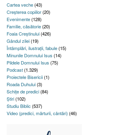
Cartea veche
(43)
Creşterea copiilor
(20)
Evenimente
(128)
Familie, căsătorie
(20)
Foaia Creştinului
(426)
Gândul zilei
(19)
Întâmplări, ilustraţii, fabule
(15)
Minunile Domnului Isus
(14)
Pildele Domnului Isus
(75)
Podcast
(1.329)
Proiectele Bisericii
(1)
Roada Duhului
(3)
Schiţe de predici
(84)
Ştiri
(102)
Studiu Biblic
(537)
Video (predici, mărturii, cântări)
(46)