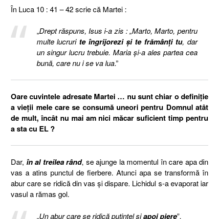
În Luca 10 : 41 – 42 scrie că Martei :
„
Drept răspuns, Isus i-a zis : „Marto, Marto, pentru
multe lucruri
te îngrijorezi şi te frămânţi tu
, dar
un singur lucru trebuie. Maria şi-a ales partea cea
bună, care nu i se va lua
.”
Oare cuvintele adresate Martei … nu sunt chiar o definiție
a vieții mele care se consumă uneori pentru Domnul atât
de mult, încât nu mai am nici măcar suficient timp pentru
a sta cu EL ?
Dar,
în al treilea rând
, se ajunge la momentul în care apa din
vas a atins punctul de fierbere. Atunci apa se transformă în
abur care se ridică din vas și dispare. Lichidul s-a evaporat iar
vasul a rămas gol.
„
Un abur care se ridică puțintel și
apoi piere
”.