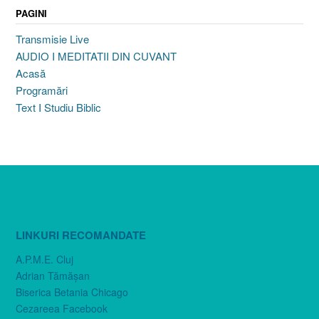
PAGINI
Transmisie Live
AUDIO I MEDITATII DIN CUVANT
Acasă
Programări
Text I Studiu Biblic
LINKURI RECOMANDATE
A.P.M.E. Cluj
Adrian Tămăşan
Biserica Betania Chicago
Cezareea Facebook