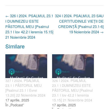
Post
←
326 I 2024. PSALMUL 23.1
324 I 2024. PSALMUL 23 SAU
navigation
I DUMNEZEU ESTE
CERTITUDINILE VIEȚII DE
PĂSTORUL MEU [Psalmul
CREDINȚĂ [Psalmul 23.1-6]
23.1 I Iov 42.2 I Ieremia 15.15]
19 Noiembrie 2024
→
21 Noiembrie 2024
Similare
327 I 2024. PSALMUL
326 I 2024. PSALMUL
23.1 I PĂSTORUL MEU
23.1 I DUMNEZEU ESTE
[Psalmul 23.1 I Evrei
PĂSTORUL MEU [Psalmul
13.20] 22 Noiembrie 2024
23.1 I Iov 42.2 I Ieremia
17 aprilie, 2025
15.15] 21 Noiembrie 2024
În „Podcast”
17 aprilie, 2025