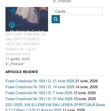
În „Podcast”
324 I 2024. PSALMUL 23
SAU CERTITUDINILE
VIEȚII DE CREDINȚĂ
[Psalmul 23.1-6] 19
Noiembrie 2024
17 aprilie, 2025
În „Podcast”
ARTICOLE RECENTE
Foaia Creștinului Nr. 554 I D. 21 Iunie 2026
21 iunie, 2026
Foaia Creștinului Nr. 553 I D. 14 Iunie 2026
14 iunie, 2026
Foaia Creștinului Nr. 552 I D. 7 Iunie 2026
13 iunie, 2026
Foaia Creștinului Nr. 551 I D. 31 Mai 2026
13 iunie, 2026
233 I 2025. VIA ȘI LENEVIA SAU LENEA SPIRITUALĂ [Isaia
5.7 I 2 Petru 1.3-5] 21 August 2025
11 iunie, 2026