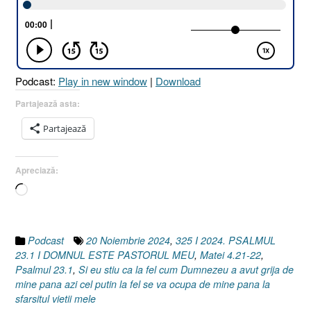
Podcast:
Play in new window
|
Download
Partajează asta:
Partajează
Apreciază:
Încarc...
Podcast
20 Noiembrie 2024
,
325 I 2024. PSALMUL
23.1 I DOMNUL ESTE PASTORUL MEU
,
Matei 4.21-22
,
Psalmul 23.1
,
Si eu stiu ca la fel cum Dumnezeu a avut grija de
mine pana azi cel putin la fel se va ocupa de mine pana la
sfarsitul vietii mele