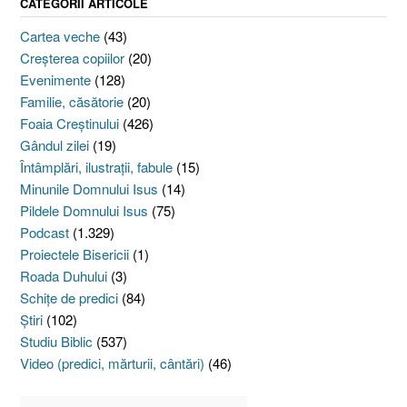
CATEGORII ARTICOLE
Cartea veche
(43)
Creşterea copiilor
(20)
Evenimente
(128)
Familie, căsătorie
(20)
Foaia Creştinului
(426)
Gândul zilei
(19)
Întâmplări, ilustraţii, fabule
(15)
Minunile Domnului Isus
(14)
Pildele Domnului Isus
(75)
Podcast
(1.329)
Proiectele Bisericii
(1)
Roada Duhului
(3)
Schiţe de predici
(84)
Ştiri
(102)
Studiu Biblic
(537)
Video (predici, mărturii, cântări)
(46)