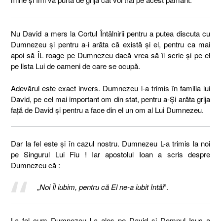
Nu David a mers la Cortul Întâlnirii pentru a putea discuta cu
Dumnezeu și pentru a-i arăta că există și el, pentru ca mai
apoi să ÎL roage pe Dumnezeu dacă vrea să îl scrie și pe el
pe lista Lui de oameni de care se ocupă.
Adevărul este exact invers. Dumnezeu l-a trimis în familia lui
David, pe cel mai important om din stat, pentru a-Și arăta grija
față de David și pentru a face din el un om al Lui Dumnezeu.
Dar la fel este și în cazul nostru. Dumnezeu L-a trimis la noi
pe Singurul Lui Fiu ! Iar apostolul Ioan a scris despre
Dumnezeu că :
„
Noi Îl iubim, pentru că El ne-a iubit întâi
”.
La fel cum Dumnezeu l-a ales pe David și Domnul Isus a