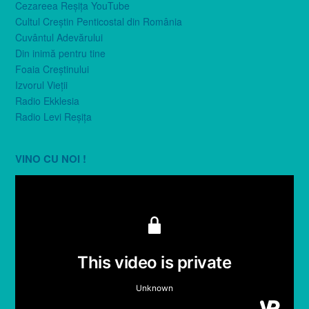
Cezareea Reşiţa YouTube
Cultul Creştin Penticostal din România
Cuvântul Adevărului
Din inimă pentru tine
Foaia Creştinului
Izvorul Vieţii
Radio Ekklesia
Radio Levi Reşiţa
VINO CU NOI !