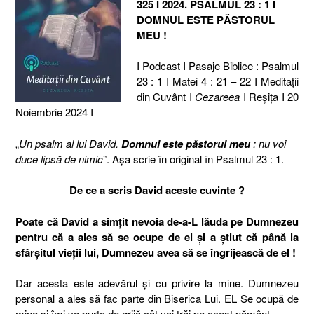
325 I 2024. PSALMUL 23 : 1 I
DOMNUL ESTE PĂSTORUL
MEU !
I Podcast I Pasaje Biblice : Psalmul
23 : 1 I Matei 4 : 21 – 22 I Meditaţii
din Cuvânt I
Cezareea
I Reşiţa I 20
Noiembrie 2024 I
„
Un psalm al lui David.
Domnul este păstorul meu
: nu voi
duce lipsă de nimic
”. Așa scrie în original în Psalmul 23 : 1.
De ce a scris David aceste cuvinte ?
Poate că David a simțit nevoia de-a-L lăuda pe Dumnezeu
pentru că a ales să se ocupe de el și a știut că până la
sfârșitul vieții lui, Dumnezeu avea să se îngrijească de el !
Dar acesta este adevărul și cu privire la mine. Dumnezeu
personal a ales să fac parte din Biserica Lui. EL Se ocupă de
mine și îmi va purta de grijă cât voi trăi pe acest pământ.