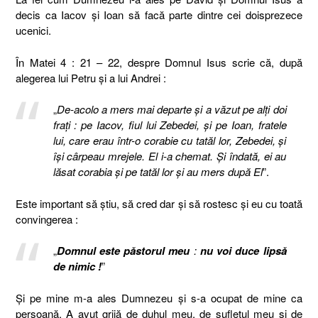
decis ca Iacov și Ioan să facă parte dintre cei doisprezece
ucenici.
În Matei 4 : 21 – 22, despre Domnul Isus scrie că, după
alegerea lui Petru și a lui Andrei :
„
De-acolo a mers mai departe şi a văzut pe alţi doi
fraţi : pe Iacov, fiul lui Zebedei, şi pe Ioan, fratele
lui, care erau într-o corabie cu tatăl lor, Zebedei, şi
îşi cârpeau mrejele. El i-a chemat. Şi îndată, ei au
lăsat corabia şi pe tatăl lor şi au mers după El
”.
Este important să știu, să cred dar și să rostesc și eu cu toată
convingerea :
„
Domnul este păstorul meu
:
nu voi duce lipsă
de nimic !
”
Și pe mine m-a ales Dumnezeu și s-a ocupat de mine ca
persoană. A avut grijă de duhul meu, de sufletul meu și de