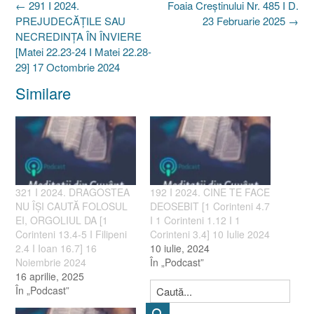
Post
←
291 I 2024.
Foaia Creştinului Nr. 485 I D.
navigation
PREJUDECĂȚILE SAU
23 Februarie 2025
→
NECREDINȚA ÎN ÎNVIERE
[Matei 22.23-24 I Matei 22.28-
29] 17 Octombrie 2024
Similare
321 I 2024. DRAGOSTEA
192 I 2024. CINE TE FACE
NU ÎȘI CAUTĂ FOLOSUL
DEOSEBIT [1 Corinteni 4.7
EI, ORGOLIUL DA [1
I 1 Corinteni 1.12 I 1
Corinteni 13.4-5 I Filipeni
Corinteni 3.4] 10 Iulie 2024
2.4 I Ioan 16.7] 16
10 iulie, 2024
Noiembrie 2024
În „Podcast”
16 aprilie, 2025
În „Podcast”