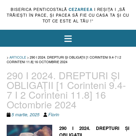
BISERICA PENTICOSTALĂ
CEZAREEA
I REŞIŢA I „SĂ
TRĂIEŞTI ÎN PACE, ŞI PACEA SĂ FIE CU CASA TA ŞI CU
TOT CE ESTE AL TĂU !”
>
ARTICOLE
>
290 I 2024. DREPTURI ȘI OBLIGAȚII [1 CORINTENI 9.4-7 I 2
CORINTENI 11.8] 16 OCTOMBRIE 2024
290 I 2024. DREPTURI ȘI
OBLIGAȚII [1 Corinteni 9.4-
7 I 2 Corinteni 11.8] 16
Octombrie 2024
5 martie, 2025
Florin
290 I 2024. DREPTURI ȘI
OBLIGAȚII