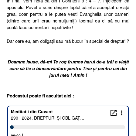
În final, vom nota că din I Corinteni 9 : 4 – 7, înțelegem că
apostolul Pavel a scris despre faptul că el a acceptat o viață
grea, doar pentru a le putea vesti Evanghelia unor oameni
(dintre care unii erau nemulțumiți) tocmai ca ei să nu mai
poată face comentarii nepotrivite !
Dar oare eu, am obligații sau mă bucur în special de drepturi ?
Doamne Isuse, dă-mi Te rog frumos harul de-a trăi o viață
care să fie o binecuvântare pentru Tine și pentru cei din
jurul meu ! Amin !
Podcastul poate fi ascultat aici :