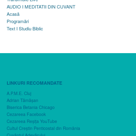
AUDIO I MEDITATII DIN CUVANT
Acasă
Programări
Text I Studiu Biblic
LINKURI RECOMANDATE
A.P.M.E. Cluj
Adrian Tămăşan
Biserica Betania Chicago
Cezareea Facebook
Cezareea Reşiţa YouTube
Cultul Creştin Penticostal din România
Cuvântul Adevărului