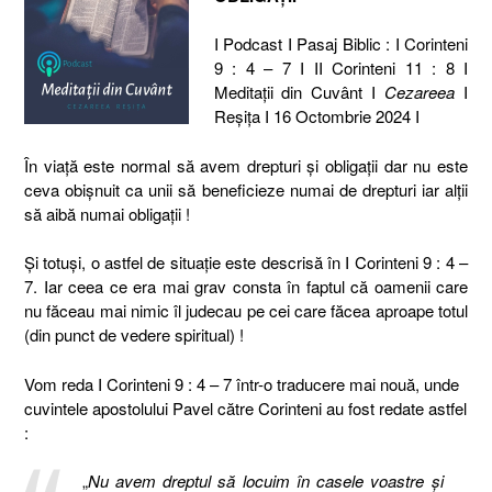
I Podcast I Pasaj Biblic : I Corinteni
9 : 4 – 7 I II Corinteni 11 : 8 I
Meditaţii din Cuvânt I
Cezareea
I
Reşiţa I 16 Octombrie 2024 I
În viață este normal să avem drepturi și obligații dar nu este
ceva obișnuit ca unii să beneficieze numai de drepturi iar alții
să aibă numai obligații !
Și totuși, o astfel de situație este descrisă în I Corinteni 9 : 4 –
7. Iar ceea ce era mai grav consta în faptul că oamenii care
nu făceau mai nimic îl judecau pe cei care făcea aproape totul
(din punct de vedere spiritual) !
Vom reda I Corinteni 9 : 4 – 7 într-o traducere mai nouă, unde
cuvintele apostolului Pavel către Corinteni au fost redate astfel
:
„
Nu avem dreptul să locuim în casele voastre și