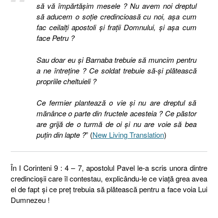
să vă împărtășim mesele ? Nu avem noi dreptul
să aducem o soție credincioasă cu noi, așa cum
fac ceilalți apostoli și frații Domnului, și așa cum
face Petru ?
Sau doar eu și Barnaba trebuie să muncim pentru
a ne întreține ? Ce soldat trebuie să-și plătească
propriile cheltuieli ?
Ce fermier plantează o vie și nu are dreptul să
mănânce o parte din fructele acesteia ? Ce păstor
are grijă de o turmă de oi și nu are voie să bea
puțin din lapte ?
” (
New Living Translation
)
În I Corinteni 9 : 4 – 7, apostolul Pavel le-a scris unora dintre
credincioșii care îl contestau, explicându-le ce viață grea avea
el de fapt și ce preț trebuia să plătească pentru a face voia Lui
Dumnezeu !