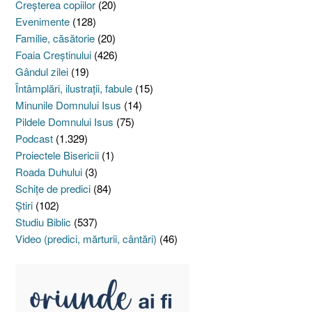
Creşterea copiilor
(20)
Evenimente
(128)
Familie, căsătorie
(20)
Foaia Creştinului
(426)
Gândul zilei
(19)
Întâmplări, ilustraţii, fabule
(15)
Minunile Domnului Isus
(14)
Pildele Domnului Isus
(75)
Podcast
(1.329)
Proiectele Bisericii
(1)
Roada Duhului
(3)
Schiţe de predici
(84)
Ştiri
(102)
Studiu Biblic
(537)
Video (predici, mărturii, cântări)
(46)