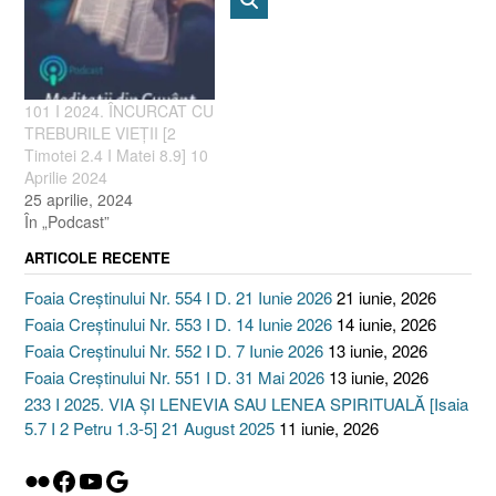
101 I 2024. ÎNCURCAT CU
TREBURILE VIEȚII [2
Timotei 2.4 I Matei 8.9] 10
Aprilie 2024
25 aprilie, 2024
În „Podcast”
ARTICOLE RECENTE
Foaia Creștinului Nr. 554 I D. 21 Iunie 2026
21 iunie, 2026
Foaia Creștinului Nr. 553 I D. 14 Iunie 2026
14 iunie, 2026
Foaia Creștinului Nr. 552 I D. 7 Iunie 2026
13 iunie, 2026
Foaia Creștinului Nr. 551 I D. 31 Mai 2026
13 iunie, 2026
233 I 2025. VIA ȘI LENEVIA SAU LENEA SPIRITUALĂ [Isaia
5.7 I 2 Petru 1.3-5] 21 August 2025
11 iunie, 2026
Flickr
Facebook
YouTube
Google