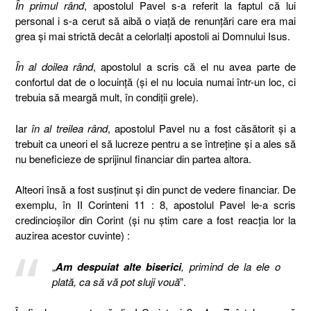
În primul rând
, apostolul Pavel s-a referit la faptul că lui
personal i s-a cerut să aibă o viață de renunțări care era mai
grea și mai strictă decât a celorlalți apostoli ai Domnului Isus.
În al doilea rând
, apostolul a scris că el nu avea parte de
confortul dat de o locuință (și el nu locuia numai într-un loc, ci
trebuia să meargă mult, în condiții grele).
Iar
în al treilea rând
, apostolul Pavel nu a fost căsătorit și a
trebuit ca uneori el să lucreze pentru a se întreține și a ales să
nu beneficieze de sprijinul financiar din partea altora.
Alteori însă a fost susținut și din punct de vedere financiar. De
exemplu, în II Corinteni 11 : 8, apostolul Pavel le-a scris
credincioșilor din Corint (și nu știm care a fost reacția lor la
auzirea acestor cuvinte) :
„
Am despuiat alte biserici
, primind de la ele o
plată, ca să vă pot sluji vouă
”.