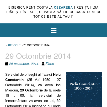
BISERICA PENTICOSTALĂ
CEZAREEA
I REŞIŢA I „SĂ
TRĂIEŞTI ÎN PACE, ŞI PACEA SĂ FIE CU CASA TA ŞI CU
TOT CE ESTE AL TĂU !”
>
ARTICOLE
>
29 OCTOMBRIE 2014
29 Octombrie 2014
29 octombrie, 2014
Florin
Serviciul de priveghi al fratelui
Nelu
Constantin
, (25 Mai 1950 – 27
Octombrie 2014), va avea loc
Miercuri,
29 Octombrie
de la orele
18 : 00, iar serviciul de
înmormântare va avea loc Joi, 30
Octombrie 2014 începând cu orele