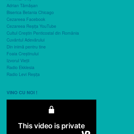
Adrian Tămăşan
Biserica Betania Chicago
Cezareea Facebook
Cezareea Reşiţa YouTube
Cultul Creştin Penticostal din România
Cuvântul Adevărului
Din inimă pentru tine
Foaia Creştinului
Izvorul Vieţii
Radio Ekklesia
Radio Levi Reşiţa
VINO CU NOI !