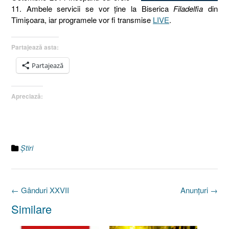
11. Ambele servicii se vor ţine la Biserica
Filadelfia
din
Timişoara, iar programele vor fi transmise
LIVE
.
Partajează asta:
Partajează
Apreciază:
Ştiri
Post
←
Gânduri XXVII
Anunţuri
→
navigation
Similare