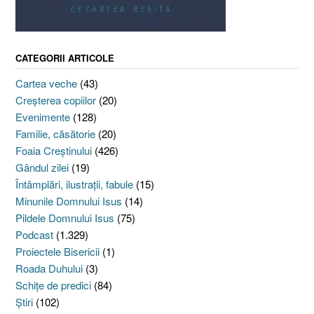
CATEGORII ARTICOLE
Cartea veche
(43)
Creşterea copiilor
(20)
Evenimente
(128)
Familie, căsătorie
(20)
Foaia Creştinului
(426)
Gândul zilei
(19)
Întâmplări, ilustraţii, fabule
(15)
Minunile Domnului Isus
(14)
Pildele Domnului Isus
(75)
Podcast
(1.329)
Proiectele Bisericii
(1)
Roada Duhului
(3)
Schiţe de predici
(84)
Ştiri
(102)