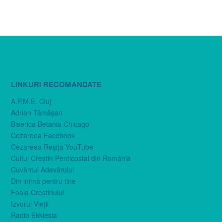
LINKURI RECOMANDATE
A.P.M.E. Cluj
Adrian Tămăşan
Biserica Betania Chicago
Cezareea Facebook
Cezareea Reşiţa YouTube
Cultul Creştin Penticostal din România
Cuvântul Adevărului
Din inimă pentru tine
Foaia Creştinului
Izvorul Vieţii
Radio Ekklesia