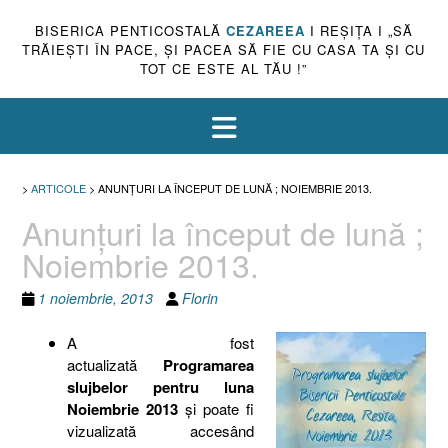
BISERICA PENTICOSTALĂ
CEZAREEA
I REŞIŢA I „SĂ
TRĂIEŞTI ÎN PACE, ŞI PACEA SĂ FIE CU CASA TA ŞI CU
TOT CE ESTE AL TĂU !”
>
ARTICOLE
>
ANUNŢURI LA ÎNCEPUT DE LUNĂ ; NOIEMBRIE 2013.
Anunţuri la început de lună ;
Noiembrie 2013.
1 noiembrie, 2013
Florin
A fost
actualizată
Programarea
slujbelor pentru luna
Noiembrie 2013
şi poate fi
vizualizată accesând