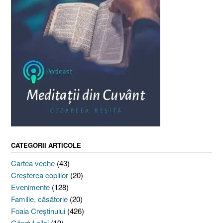
CATEGORII ARTICOLE
Cartea veche
(43)
Creşterea copiilor
(20)
Evenimente
(128)
Familie, căsătorie
(20)
Foaia Creştinului
(426)
Gândul zilei
(19)