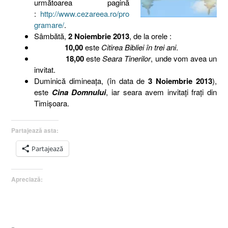
următoarea pagină
:
http://www.cezareea.ro/pro
gramare/
.
Sâmbătă,
2 Noiembrie 2013
, de la orele :
10,00
este
Citirea Bibliei în trei ani
.
18,00
este
Seara Tinerilor
, unde vom avea un
invitat.
Duminică dimineaţa, (în data de
3 Noiembrie 2013
),
este
Cina Domnului
, iar seara avem invitaţi fraţi din
Timişoara.
Partajează asta:
Partajează
Apreciază: