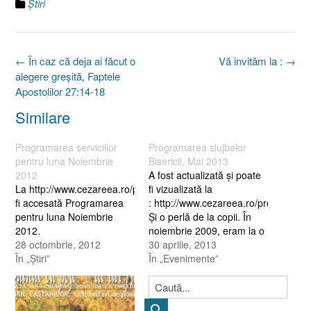
Ştiri
Post
←
În caz că deja ai făcut o
Vă invităm la :
→
navigation
alegere greşită, Faptele
Apostolilor 27:14-18
Similare
Programarea serviciilor
Programarea slujbelor
pentru luna Noiembrie
Bisericii, Mai 2013
2012
A fost actualizată şi poate
La http://www.cezareea.ro/programare/ poate
fi vizualizată la
fi accesată Programarea
: http://www.cezareea.ro/programare
pentru luna Noiembrie
Şi o perlă de la copii. În
2012.
noiembrie 2009, eram la o
28 octombrie, 2012
şcoală şi i-am întrebat pe
30 aprilie, 2013
În „Ştiri”
copii : “Cum putem face
În „Evenimente”
curăţenie în inimă ?” Un
băiat mi-a răspuns : “Îl
chemăm pe Domnul Isus