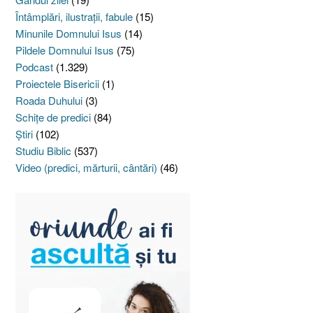
Întâmplări, ilustraţii, fabule
(15)
Minunile Domnului Isus
(14)
Pildele Domnului Isus
(75)
Podcast
(1.329)
Proiectele Bisericii
(1)
Roada Duhului
(3)
Schiţe de predici
(84)
Ştiri
(102)
Studiu Biblic
(537)
Video (predici, mărturii, cântări)
(46)