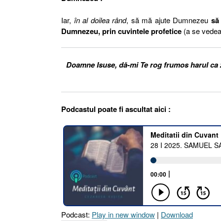
Iar,
în al doilea rând
, să mă ajute Dumnezeu
să
Dumnezeu, prin cuvintele profetice
(a se vede
Doamne Isuse, dă-mi Te rog frumos harul ca zi
Podcastul poate fi ascultat aici :
Podcast:
Play in new window
|
Download