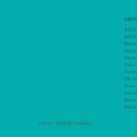
LINK
A.P.M.
Adria
Biseri
Cezar
Cezar
Cultul
Cuvânt
Din in
Foaia 
Izvorul
Radio 
Radio 
© 2012 - 2024 by Cezareea