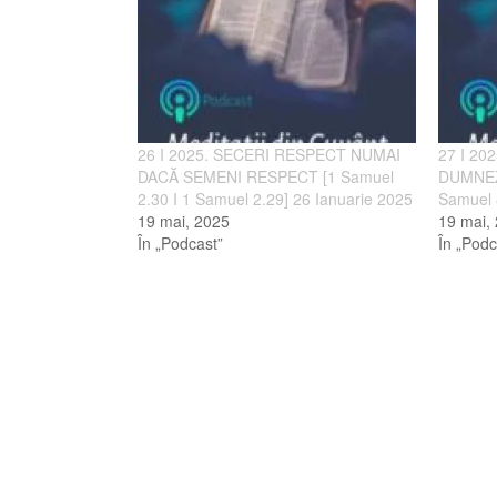
26 I 2025. SECERI RESPECT NUMAI
27 I 20
DACĂ SEMENI RESPECT [1 Samuel
DUMNEZE
2.30 I 1 Samuel 2.29] 26 Ianuarie 2025
Samuel 
19 mai, 2025
19 mai,
În „Podcast”
În „Podc