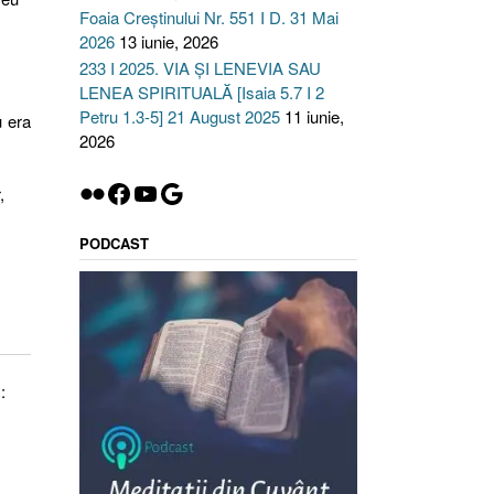
Foaia Creștinului Nr. 551 I D. 31 Mai
2026
13 iunie, 2026
233 I 2025. VIA ȘI LENEVIA SAU
LENEA SPIRITUALĂ [Isaia 5.7 I 2
Petru 1.3-5] 21 August 2025
11 iunie,
u era
2026
Flickr
Facebook
YouTube
Google
,
PODCAST
: