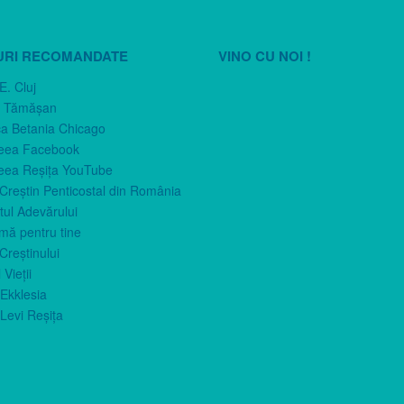
URI RECOMANDATE
VINO CU NOI !
E. Cluj
n Tămăşan
ca Betania Chicago
eea Facebook
eea Reşiţa YouTube
 Creştin Penticostal din România
ul Adevărului
imă pentru tine
Creştinului
 Vieţii
Ekklesia
Levi Reşiţa