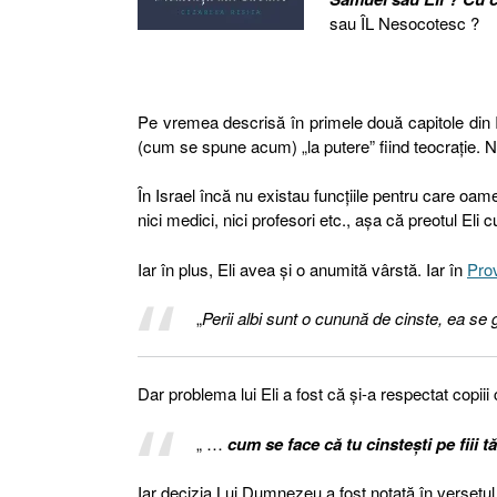
sau ÎL Nesocotesc ?
Pe vremea descrisă în primele două capitole din
(cum se spune acum) „la putere” fiind teocrație.
În Israel încă nu existau funcțiile pentru care oamen
nici medici, nici profesori etc., așa că preotul Eli
Iar în plus, Eli avea și o anumită vârstă. Iar în
Pro
„
Perii albi sunt o cunună de cinste, ea se 
Dar problema lui Eli a fost că și-a respectat copi
„ …
cum se face că tu cinsteşti pe fiii 
Iar decizia Lui Dumnezeu a fost notată în versetul