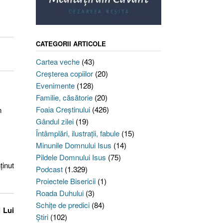
CATEGORII ARTICOLE
Cartea veche
(43)
Creşterea copiilor
(20)
Evenimente
(128)
Familie, căsătorie
(20)
Foaia Creştinului
(426)
n
Gândul zilei
(19)
Întâmplări, ilustraţii, fabule
(15)
Minunile Domnului Isus
(14)
Pildele Domnului Isus
(75)
ținut
Podcast
(1.329)
Proiectele Bisericii
(1)
Roada Duhului
(3)
Schiţe de predici
(84)
 Lui
Ştiri
(102)