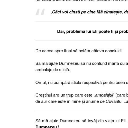
„
Căci voi cinsti pe cine Mă cinsteşte, da
Dar, problema lui Eli poate fi și p
De aceea spre final să notăm câteva concluzii.
Să mă ajute Dumnezeu să nu confund marfa cu amb
ambalaje de sticlă.
Omul, nu cumpără sticla respectivă pentru ceea ce es
Creștinul are un trup care este „
ambalajul
” (care 
de aur care este în mine și anume de Cuvântul Lu
Să mă ajute Dumnezeu să învăț din viața lui Eli,
Dumnezeu !