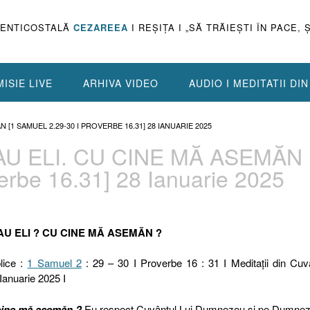
PENTICOSTALĂ
CEZAREEA
I REŞIŢA I „SĂ TRĂIEŞTI ÎN PACE, 
ISIE LIVE
ARHIVA VIDEO
AUDIO I MEDITATII DI
N [1 SAMUEL 2.29-30 I PROVERBE 16.31] 28 IANUARIE 2025
AU ELI. CU CINE MĂ ASEMĂN 
erbe 16.31] 28 Ianuarie 2025
SAU ELI ? CU CINE MĂ ASEMĂN ?
lice :
1 Samuel 2
: 29 – 30 I Proverbe 16 : 31 I Meditaţii din Cuv
 Ianuarie 2025 I
cine mă asemăn ?
Eu respect Cuvântul Lui Dumnezeu și pe Dumne