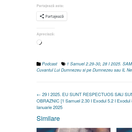
Partajează asta:
Partajează
Apreciază:
Încarc...
Podcast
1 Samuel 2.29-30
,
28 I 2025. S
Cuvantul Lui Dumnezeu si pe Dumnezeu sau IL Ne
Post
←
29 I 2025. EU SUNT RESPECTUOS SAU SU
navigation
OBRAZNIC [1 Samuel 2.30 I Exodul 5.2 I Exodul 
Ianuarie 2025
Similare