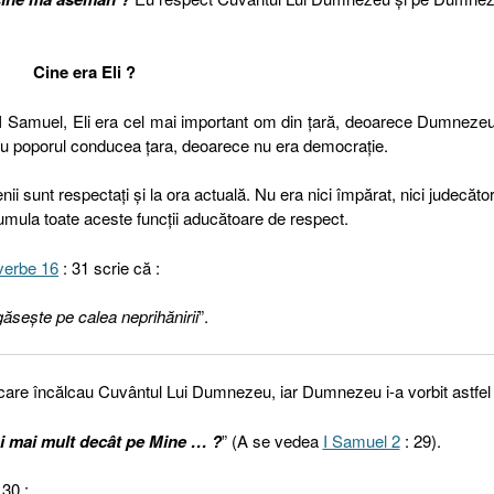
Cine era Eli ?
 I Samuel, Eli era cel mai important om din țară, deoarece Dumneze
 Nu poporul conducea țara, deoarece nu era democrație.
ii sunt respectați și la ora actuală. Nu era nici împărat, nici judecător
 cumula toate aceste funcții aducătoare de respect.
verbe 16
: 31 scrie că :
găseşte pe calea neprihănirii
”.
ii care încălcau Cuvântul Lui Dumnezeu, iar Dumnezeu i-a vorbit astfel 
tăi mai mult decât pe Mine … ?
” (A se vedea
I Samuel 2
: 29).
 30 :