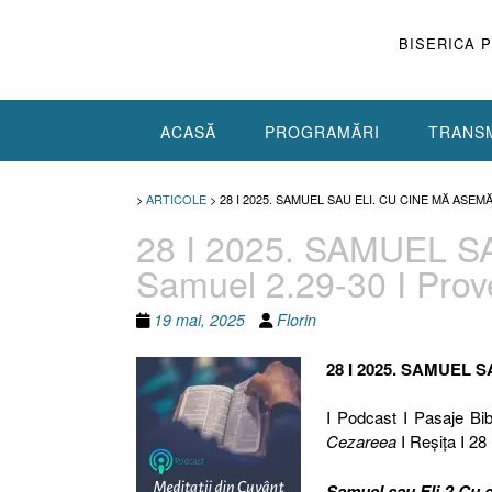
Skip
to
BISERICA 
content
ACASĂ
PROGRAMĂRI
TRANSM
>
ARTICOLE
>
28 I 2025. SAMUEL SAU ELI. CU CINE MĂ ASEMĂ
28 I 2025. SAMUEL S
Samuel 2.29-30 I Prov
19 mai, 2025
Florin
28 I 2025. SAMUEL 
I Podcast I Pasaje Bib
Cezareea
I Reşiţa I 28
Samuel sau Eli ? Cu 