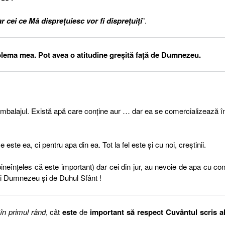
r cei ce Mă dispreţuiesc vor fi dispreţuiţi
”.
roblema mea. Pot avea o atitudine greșită față de Dumnezeu.
alajul. Există apă care conține aur … dar ea se comercializează î
te ea, ci pentru apa din ea. Tot la fel este și cu noi, creștinii.
bineînțeles că este important) dar cei din jur, au nevoie de apa cu con
i Dumnezeu și de Duhul Sfânt !
în primul rând
, cât
este
de
important să respect Cuvântul scris al