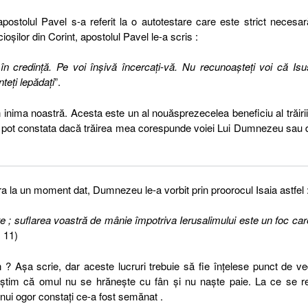
 apostolul Pavel s-a referit la o autotestare care este strict necesa
ioșilor din Corint, apostolul Pavel le-a scris :
 în credinţă. Pe voi înşivă încercaţi-vă. Nu recunoaşteţi voi că Isu
teţi lepădaţi
”.
 inima noastră. Acesta este un al nouăsprezecelea beneficiu al trăirii
nțe pot constata dacă trăirea mea corespunde voiei Lui Dumnezeu sau
ra la un moment dat, Dumnezeu le-a vorbit prin proorocul Isaia astfel 
e ; suflarea voastră de mânie împotriva Ierusalimului este un foc car
: 11)
? Așa scrie, dar aceste lucruri trebuie să fie înțelese punct de v
i știm că omul nu se hrănește cu fân și nu naște paie. La ce se r
nui ogor constați ce-a fost semănat .