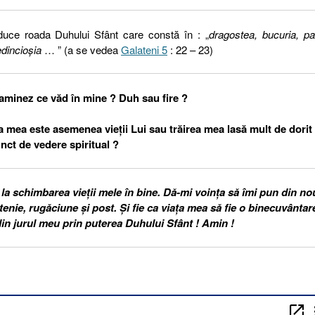
duce roada Duhului Sfânt care constă în : „
dragostea, bucuria, p
edincioşia
… ” (a se vedea
Galateni 5
: 22 – 23)
aminez ce văd în mine ?
Duh sau fire ?
a mea este asemenea vieții Lui sau trăirea mea lasă mult de dorit
nct de vedere spiritual ?
a schimbarea vieții mele în bine. Dă-mi voința să îmi pun din no
nie, rugăciune și post. Și fie ca viața mea să fie o binecuvântar
din jurul meu prin puterea Duhului Sfânt ! Amin !