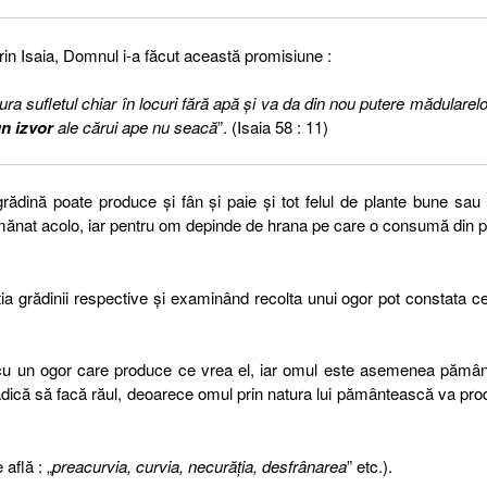
rin Isaia, Domnul i-a făcut această promisiune :
ura sufletul chiar în locuri fără apă şi va da din nou putere mădularelo
n izvor
ale cărui ape nu seacă
”. (Isaia 58 : 11)
rădină poate produce și fân și paie și tot felul de plante bune sau 
emănat acolo, iar pentru om depinde de hrana pe care o consumă din 
ția grădinii respective și examinând recolta unui ogor pot constata c
i cu un ogor care produce ce vrea el, iar omul este asemenea pămân
, adică să facă răul, deoarece omul prin natura lui pământească va pr
 află : „
preacurvia, curvia, necurăţia, desfrânarea
” etc.).