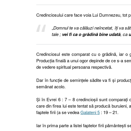
Credinciosului care face voia Lui Dumnezeu, tot p
„
Domnul te va călăuzi neîncetat, îţi va săt
tale ;
vei fi ca o grădină bine udată
, ca
u
Credinciosul este comparat cu o grădină, iar o g
Producția finală a unui ogor depinde de ce s-a s
de vedere spiritual persoana respectivă.
Dar în funcție de semințele sădite va fi și produc
semănat acolo.
Și în Evrei 6 : 7 – 8 credincioșii sunt comparaț
care din firea lui este tentat să producă buruieni
faptele firii (a se vedea
Galateni 5
: 19 – 21.
Iar în prima parte a listei faptelor firii pământești se