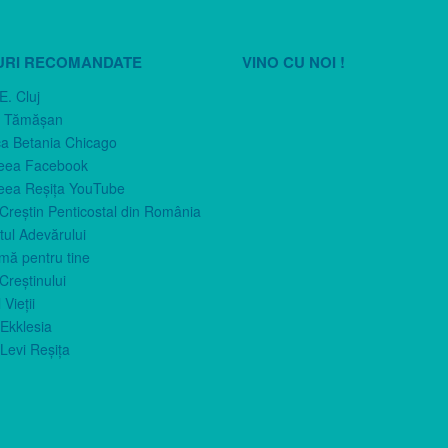
URI RECOMANDATE
VINO CU NOI !
E. Cluj
n Tămăşan
ca Betania Chicago
eea Facebook
eea Reşiţa YouTube
 Creştin Penticostal din România
ul Adevărului
imă pentru tine
Creştinului
 Vieţii
Ekklesia
Levi Reşiţa