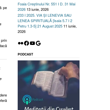
Foaia Creștinului Nr. 551 I D. 31 Mai
ră pe
2026
13 iunie, 2026
233 I 2025. VIA ȘI LENEVIA SAU
LENEA SPIRITUALĂ [Isaia 5.7 I 2
s
Petru 1.3-5] 21 August 2025
11 iunie,
2026
 prin
Flickr
Facebook
YouTube
Google
 dacă
PODCAST
:
e
edere
eferă