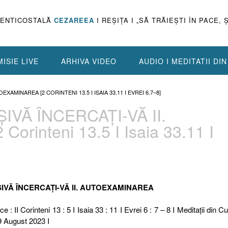
PENTICOSTALĂ
CEZAREEA
I REŞIŢA I „SĂ TRĂIEŞTI ÎN PACE, 
ISIE LIVE
ARHIVA VIDEO
AUDIO I MEDITATII DI
TOEXAMINAREA [2 CORINTENI 13.5 I ISAIA 33.11 I EVREI 6.7–8]
NȘIVĂ ÎNCERCAȚI-VĂ II.
rinteni 13.5 I Isaia 33.11 I
ÎNȘIVĂ ÎNCERCAȚI-VĂ II. AUTOEXAMINAREA
e : II Corinteni 13 : 5 I Isaia 33 : 11 I Evrei 6 : 7 – 8 I Meditaţii din C
9 August 2023 I