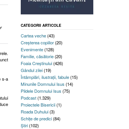
CATEGORII ARTICOLE
r
Cartea veche
(43)
Creşterea copiilor
(20)
Evenimente
(128)
rele.
Familie, căsătorie
(20)
punct
Foaia Creştinului
(426)
Gândul zilei
(19)
Întâmplări, ilustraţii, fabule
(15)
e s-a
Minunile Domnului Isus
(14)
Pildele Domnului Isus
(75)
tului
Podcast
(1.329)
oduce
Proiectele Bisericii
(1)
Roada Duhului
(3)
Schiţe de predici
(84)
Ştiri
(102)