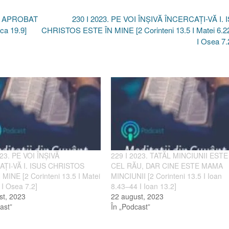
I. APROBAT
230 I 2023. PE VOI ÎNȘIVĂ ÎNCERCAȚI-VĂ I. 
ca 19.9]
CHRISTOS ESTE ÎN MINE [2 Corinteni 13.5 I Matei 6.2
I Osea 7.
023. PE VOI ÎNȘIVĂ
229 I 2023. TATĂL MINCIUNII ESTE
ȚI-VĂ I. ISUS CHRISTOS
CEL RĂU, DAR CINE ESTE MAMA
MINE [2 Corinteni 13.5 I Matei
MINCIUNII [2 Corinteni 13.5 I Ioan
I Osea 7.2]
8.43–44 I Ioan 13.2]
st, 2023
22 august, 2023
ast”
În „Podcast”