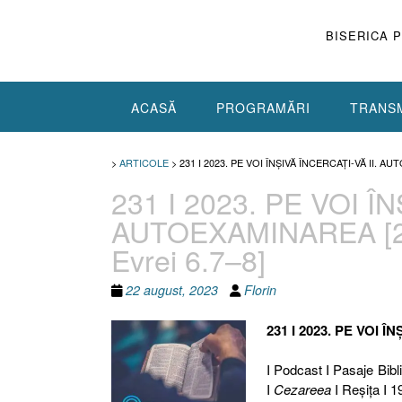
Skip
to
BISERICA 
content
ACASĂ
PROGRAMĂRI
TRANSM
>
ARTICOLE
>
231 I 2023. PE VOI ÎNȘIVĂ ÎNCERCAȚI-VĂ II. AU
231 I 2023. PE VOI Î
AUTOEXAMINAREA [2 Co
Evrei 6.7–8]
22 august, 2023
Florin
231 I 2023. PE VOI 
I Podcast I Pasaje Biblic
I
Cezareea
I Reşiţa I 1