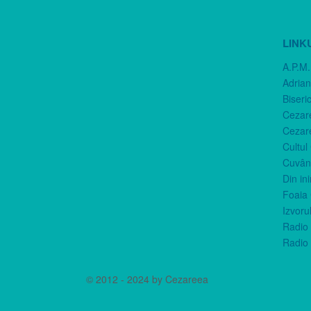
LINK
A.P.M.
Adria
Biseri
Cezar
Cezar
Cultul
Cuvânt
Din in
Foaia 
Izvorul
Radio 
Radio 
© 2012 - 2024 by Cezareea