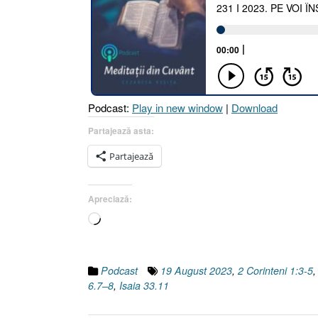
Podcast:
Play in new window
|
Download
Partajează asta:
Partajează
Apreciază:
Încarc...
Podcast
19 August 2023
,
2 Corinteni 1:3-5
6.7–8
,
Isaia 33.11