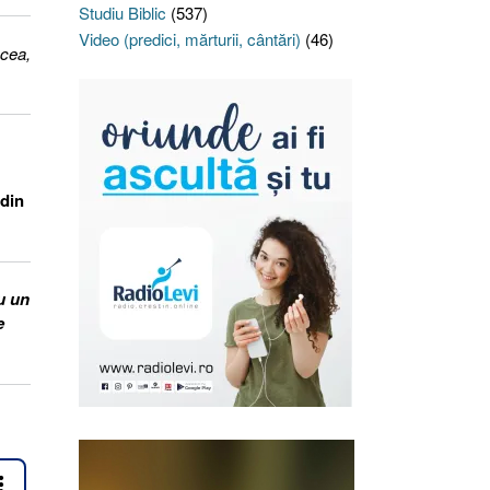
Studiu Biblic
(537)
Video (predici, mărturii, cântări)
(46)
acea,
 din
u un
e