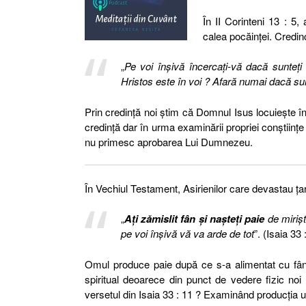
În II Corinteni 13 : 5,
calea pocăinței. Credinc
„
Pe voi înşivă încercaţi-vă dacă sunteţi
Hristos este în voi ? Afară numai dacă sun
Prin credință noi știm că Domnul Isus locuiește în
credință dar în urma examinării propriei conștii
nu primesc aprobarea Lui Dumnezeu.
În Vechiul Testament, Asirienilor care devastau ța
„
Aţi zămislit fân şi naşteţi paie
de mirişt
pe voi înşivă vă va arde de tot
”. (Isaia 33 
Omul produce paie după ce s-a alimentat cu fân 
spiritual deoarece din punct de vedere fizic no
versetul din Isaia 33 : 11 ? Examinând producția u