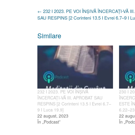
Post
←
232 I 2023. PE VOI ÎNȘIVĂ ÎNCERCAȚI-VĂ II
navigation
SAU RESPINS [2 Corinteni 13.5 I Evrei 6.7–9 I Lu
Similare
232 I 2023. PE VOI ÎNȘIVĂ
230 I 2
ÎNCERCAȚI-VĂ III. APROBAT SAU
ÎNCERCA
RESPINS [2 Corinteni 13.5 I Evrei 6.7–
ESTE ÎN 
9 I Luca 19.9]
6.22–23 
22 august, 2023
22 augu
În „Podcast”
În „Podc