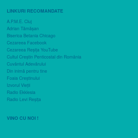
LINKURI RECOMANDATE
A.P.M.E. Cluj
Adrian Tămăşan
Biserica Betania Chicago
Cezareea Facebook
Cezareea Reşiţa YouTube
Cultul Creştin Penticostal din România
Cuvântul Adevărului
Din inimă pentru tine
Foaia Creştinului
Izvorul Vieţii
Radio Ekklesia
Radio Levi Reşiţa
VINO CU NOI !