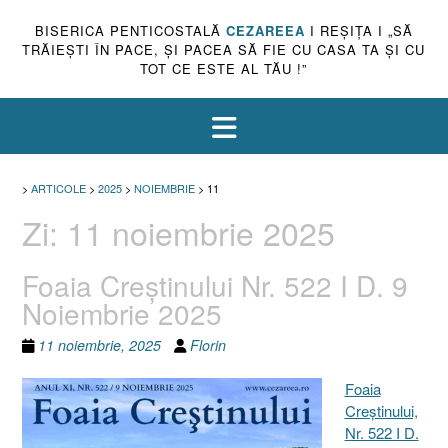
BISERICA PENTICOSTALĂ
CEZAREEA
I REŞIŢA I „SĂ
TRĂIEŞTI ÎN PACE, ŞI PACEA SĂ FIE CU CASA TA ŞI CU
TOT CE ESTE AL TĂU !”
>
ARTICOLE
>
2025
>
NOIEMBRIE
>
11
Zi:
11 noiembrie 2025
Foaia Creștinului Nr. 522 I D. 9
Noiembrie 2025
11 noiembrie, 2025
Florin
Foaia
Creştinului,
Nr. 522 I D.