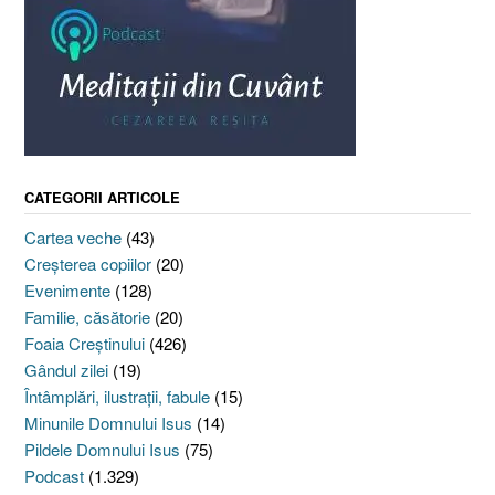
CATEGORII ARTICOLE
Cartea veche
(43)
Creşterea copiilor
(20)
Evenimente
(128)
Familie, căsătorie
(20)
Foaia Creştinului
(426)
Gândul zilei
(19)
Întâmplări, ilustraţii, fabule
(15)
Minunile Domnului Isus
(14)
Pildele Domnului Isus
(75)
Podcast
(1.329)