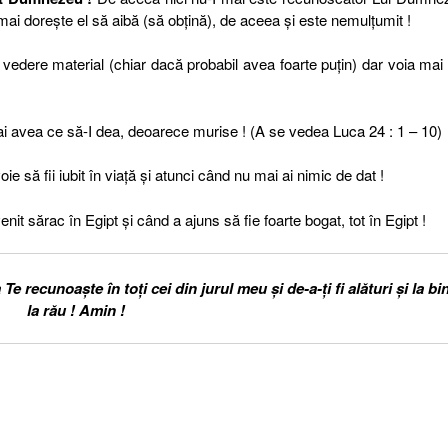
ai dorește el să aibă (să obțină), de aceea și este nemulțumit !
vedere material (chiar dacă probabil avea foarte puțin) dar voia mai
mai avea ce să-I dea, deoarece murise ! (A se vedea Luca 24 : 1 – 10)
e să fii iubit în viață și atunci când nu mai ai nimic de dat !
a venit sărac în Egipt și când a ajuns să fie foarte bogat, tot în Egipt !
recunoaște în toți cei din jurul meu și de-a-ți fi alături și la bin
la rău ! Amin !