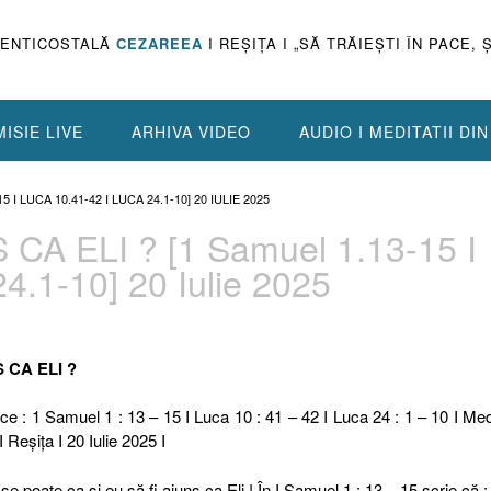
PENTICOSTALĂ
CEZAREEA
I REŞIŢA I „SĂ TRĂIEŞTI ÎN PACE, 
ISIE LIVE
ARHIVA VIDEO
AUDIO I MEDITATII DI
5 I LUCA 10.41-42 I LUCA 24.1-10] 20 IULIE 2025
 CA ELI ? [1 Samuel 1.13-15 I
4.1-10] 20 Iulie 2025
S CA ELI ?
ce : 1 Samuel 1 : 13 – 15 I Luca 10 : 41 – 42 I Luca 24 : 1 – 10 I Medi
I Reşiţa I 20 Iulie 2025 I
se poate ca și eu să fi ajuns ca Eli ! În I Samuel 1 : 13 – 15 scrie că :