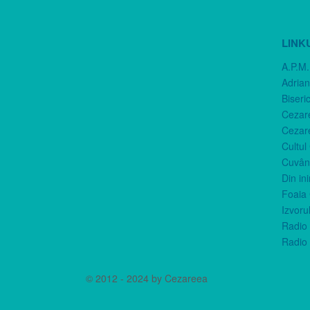
LINK
A.P.M.
Adria
Biseri
Cezar
Cezar
Cultul
Cuvânt
Din in
Foaia 
Izvorul
Radio 
Radio 
© 2012 - 2024 by Cezareea