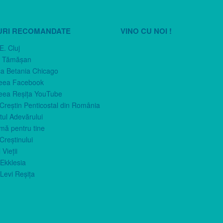
URI RECOMANDATE
VINO CU NOI !
E. Cluj
n Tămăşan
ca Betania Chicago
eea Facebook
eea Reşiţa YouTube
 Creştin Penticostal din România
ul Adevărului
imă pentru tine
Creştinului
 Vieţii
Ekklesia
Levi Reşiţa