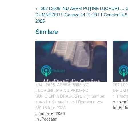
Post
←
202 I 2025. NU AVEM PUȚINE LUCRURI … C
navigation
DUMNEZEU ! [Geneza 14.21-23 I 1 Corinteni 4.8-1
2025
Similare
194 I 2025. ACASĂ PRIMESC
287 I 2
LUCRURI DAR NU PRIMESC
DE UNDE
SUFICIENTĂ DRAGOSTE ? [1 Samuel
1 Timote
1.4-6 I 1 Samuel 1.15 I Romani 8.28-
8 noiem
29] 13 Iulie 2025
În „Podc
5 ianuarie, 2026
În „Podcast”