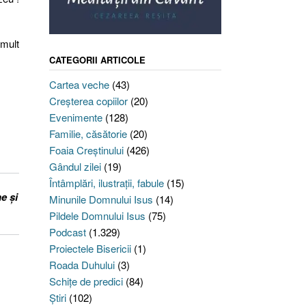
 mult
CATEGORII ARTICOLE
Cartea veche
(43)
Creşterea copiilor
(20)
Evenimente
(128)
Familie, căsătorie
(20)
Foaia Creştinului
(426)
Gândul zilei
(19)
Întâmplări, ilustraţii, fabule
(15)
e și
Minunile Domnului Isus
(14)
Pildele Domnului Isus
(75)
Podcast
(1.329)
Proiectele Bisericii
(1)
Roada Duhului
(3)
Schiţe de predici
(84)
Ştiri
(102)