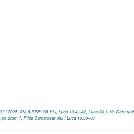
01 I 2025. AM AJUNS CA ELI
,
Luca 10.41-42
,
Luca 24.1-10
,
Oare mai
a pe drum ?
,
Pilda Samariteanului I Luca 10.30–37