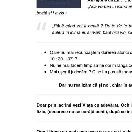
„
Ana vorbea în inima ei
beată şi i-a zis :
„
Până când vei fi beată ? Du-te de te t
suferă în inima ei, şi n-am băut nici vin, 
Oare nu mai recunoaștem durerea atunci c
10 : 30 – 37) ?
Nu ne mai facem timp să ne oprim lângă ce
Mai ușor îl judecăm ? Cine l-a pus să mea
Dar nu realizăm că și noi, chiar în 
Doar prin lacrimi vezi Viața cu adevărat. Ochi
fizic, (deoarece nu se curăță ochii), după ce in
Omul firesc nu mai vede ceea ce are, ce i-a d