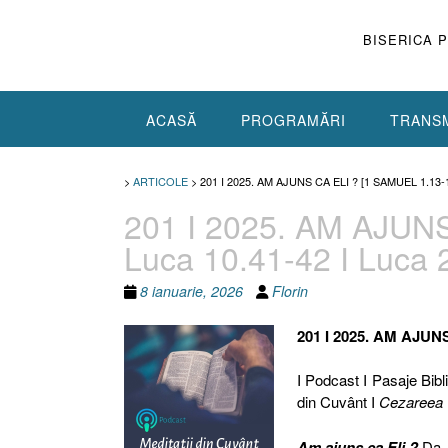
Skip
to
BISERICA 
content
ACASĂ
PROGRAMĂRI
TRANSM
>
ARTICOLE
>
201 I 2025. AM AJUNS CA ELI ? [1 SAMUEL 1.13-1
201 I 2025. AM AJUNS
Luca 10.41-42 I Luca 2
8 ianuarie, 2026
Florin
201 I 2025. AM AJUN
I Podcast I Pasaje Bibli
din Cuvânt I
Cezareea
Am ajuns ca Eli ?
Da, 