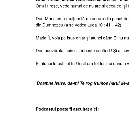
Omul firesc, vede numai ce nu are și ceea ce își m
Dar, Maria este mulțumită cu ce are din punct de 
din Dumnezeu (a se vedea Luca 10 : 41 – 42) !
Maria ÎL voia pe Isus chiar și atunci când El nu 
Dar, adevărata iubire … iubește oricând ! Și ai nevoi
Și atunci tu ești tot tu ! Iosif era tot Iosif și când 
Doamne Isuse, dă-mi Te rog frumos harul de-a Te 
Podcastul poate fi ascultat aici :