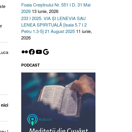
Foaia Creștinului Nr. 551 I D. 31 Mai
ste
2026
13 iunie, 2026
233 I 2025. VIA ȘI LENEVIA SAU
LENEA SPIRITUALĂ [Isaia 5.7 I 2
e
Petru 1.3-5] 21 August 2025
11 iunie,
2026
Flickr
Facebook
YouTube
Google
Luca
PODCAST
 nici
zeu !