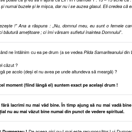
 şi numai buzele şi le mişca, dar nu i se auzea glasul. Eli credea că e
rezeşte !” Ana a răspuns : „Nu, domnul meu, eu sunt o femeie car
nici băutură ameţitoare ; ci îmi vărsam sufletul înaintea Domnului
”.
ând ne întâlnim cu ea pe drum (a se vedea
Pilda Samariteanului
din 
l căzut ?
rgă pe acolo (deși el nu avea pe unde altundeva să meargă) ?
acel moment (fiind lângă el) suntem exact pe același drum !
i fără lacrimi nu mai văd bine. În timp ajung să nu mai vadă bine
ițial nu au mai văzut bine numai din punct de vedere spiritual.
at Dumnezeu !
De aceea nici nu-I mai este recunoscător Lui Dumne