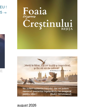
EU !
025
→
RE
august 2026