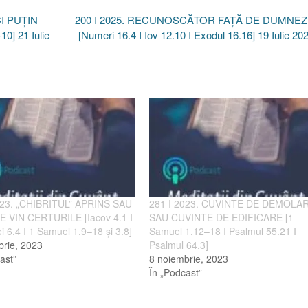
I PUȚIN
200 I 2025. RECUNOSCĂTOR FAȚĂ DE DUMNEZ
0] 21 Iulie
[Numeri 16.4 I Iov 12.10 I Exodul 16.16] 19 Iulie 2
023. „CHIBRITUL” APRINS SAU
281 I 2023. CUVINTE DE DEMOLA
 VIN CERTURILE [Iacov 4.1 I
SAU CUVINTE DE EDIFICARE [1
i 6.4 I 1 Samuel 1.9–18 și 3.8]
Samuel 1.12–18 I Psalmul 55.21 I
brie, 2023
Psalmul 64.3]
ast”
8 noiembrie, 2023
În „Podcast”