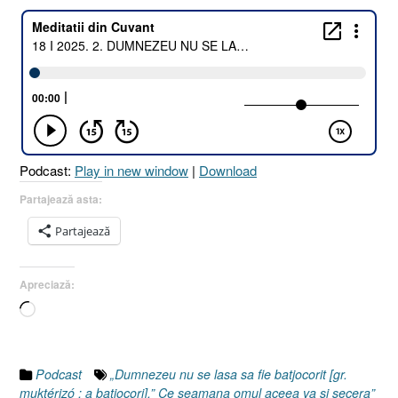
Podcast:
Play in new window
|
Download
Partajează asta:
Partajează
Apreciază:
Încarc...
Podcast
„Dumnezeu nu se lasa sa fie batjocorit [gr.
muktérizó : a batjocori].” Ce seamana omul aceea va si secera”