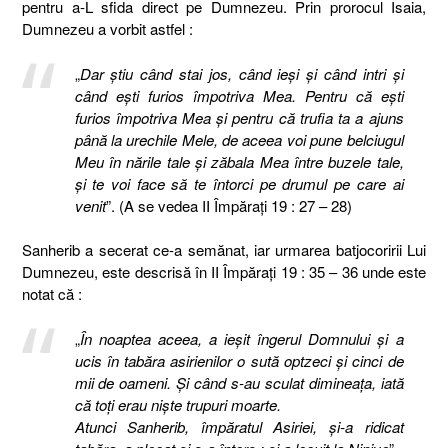
pentru a-L sfida direct pe Dumnezeu. Prin prorocul Isaia,
Dumnezeu a vorbit astfel :
„
Dar ştiu când stai jos, când ieşi şi când intri şi
când eşti furios împotriva Mea. Pentru că eşti
furios împotriva Mea şi pentru că trufia ta a ajuns
până la urechile Mele, de aceea voi pune belciugul
Meu în nările tale şi zăbala Mea între buzele tale,
şi te voi face să te întorci pe drumul pe care ai
venit
”. (A se vedea II Împărați 19 : 27 – 28)
Sanherib a secerat ce-a semănat, iar urmarea batjocoririi Lui
Dumnezeu, este descrisă în II Împărați 19 : 35 – 36 unde este
notat că :
„
În noaptea aceea, a ieşit îngerul Domnului şi a
ucis în tabăra asirienilor o sută optzeci şi cinci de
mii de oameni. Şi când s-au sculat dimineaţa, iată
că toţi erau nişte trupuri moarte.
Atunci Sanherib, împăratul Asiriei, şi-a ridicat