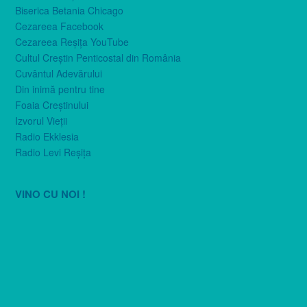
Biserica Betania Chicago
Cezareea Facebook
Cezareea Reşiţa YouTube
Cultul Creştin Penticostal din România
Cuvântul Adevărului
Din inimă pentru tine
Foaia Creştinului
Izvorul Vieţii
Radio Ekklesia
Radio Levi Reşiţa
VINO CU NOI !