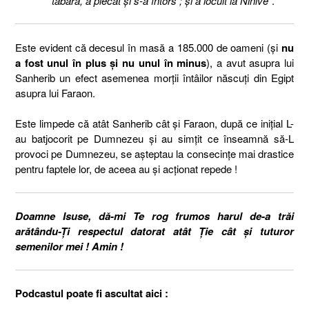
tabăra, a plecat şi s-a întors ; şi a locuit la Ninive
”.
Este evident că decesul în masă a 185.000 de oameni (și
nu
a fost unul în plus și nu unul în minus
), a avut asupra lui
Sanherib un efect asemenea morții întâilor născuți din Egipt
asupra lui Faraon.
Este limpede că atât Sanherib cât și Faraon, după ce inițial L-
au batjocorit pe Dumnezeu și au simțit ce înseamnă să-L
provoci pe Dumnezeu, se așteptau la consecințe mai drastice
pentru faptele lor, de aceea au și acționat repede !
Doamne Isuse, dă-mi Te rog frumos harul de-a trăi
arătându-Ți respectul datorat atât Ție cât și tuturor
semenilor mei ! Amin !
Podcastul poate fi ascultat aici :