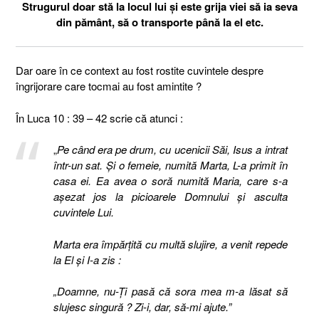
Strugurul doar stă la locul lui și este grija viei să ia seva
din pământ, să o transporte până la el etc.
Dar oare în ce context au fost rostite cuvintele despre
îngrijorare care tocmai au fost amintite ?
În Luca 10 : 39 – 42 scrie că atunci :
„
Pe când era pe drum, cu ucenicii Săi, Isus a intrat
într-un sat. Şi o femeie, numită Marta, L-a primit în
casa ei. Ea avea o soră numită Maria, care s-a
aşezat jos la picioarele Domnului şi asculta
cuvintele Lui.
Marta era împărţită cu multă slujire, a venit repede
la El şi I-a zis :
„Doamne, nu-Ţi pasă că sora mea m-a lăsat să
slujesc singură ? Zi-i, dar, să-mi ajute.”