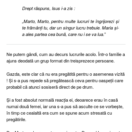
Drept răspuns, Isus i-a zis :
„Marto, Marto, pentru multe lucruri te îngrijorezi şi
te frămânţi tu, dar un singur lucru trebuie. Maria şi-
a ales partea cea bună, care nu i se va lua.
”
Ne putem gândi, cum au decurs lucrurile acolo. Într-o familie a
ajuns deodată un grup format din treisprezece persoane.
Gazda, este clar că nu era pregătită pentru o asemenea vizită
! Și s-a pus repede să pregătească ceva pentru oaspeții care
probabil că atunci sosiseră direct de pe drum.
Și a fost absolut normală reacția ei, deoarece erau în casă
numai două femei, iar una s-a pus să asculte ce se vorbește,
în timp ce cealaltă era cum se spune acum stresată cu
pregătirile.