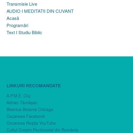
Transmisie Live
AUDIO I MEDITATII DIN CUVANT
Acasă
Programări
Text I Studiu Biblic
LINKURI RECOMANDATE
A.P.M.E. Cluj
Adrian Tămăşan
Biserica Betania Chicago
Cezareea Facebook
Cezareea Reşiţa YouTube
Cultul Creştin Penticostal din România