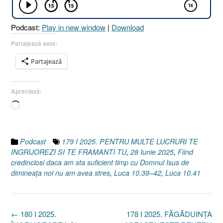
Podcast:
Play in new window
|
Download
Partajează asta:
Partajează
Apreciază:
Încarc...
Podcast
179 I 2025. PENTRU MULTE LUCRURI TE
INGRIJOREZI SI TE FRAMANTI TU
,
28 Iunie 2025
,
Fiind
credinciosi daca am sta suficient timp cu Domnul Isus de
dimineața noi nu am avea stres
,
Luca 10.39–42
,
Luca 10.41
Post
←
180 I 2025.
178 I 2025. FĂGĂDUINȚA