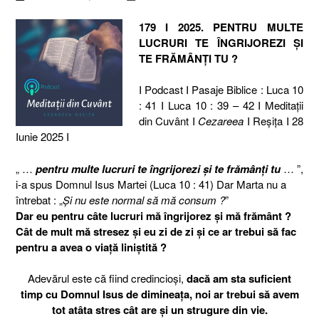
179 I 2025. PENTRU MULTE
LUCRURI TE ÎNGRIJOREZI ȘI
TE FRĂMÂNȚI TU ?
I Podcast I Pasaje Biblice : Luca 10
: 41 I Luca 10 : 39 – 42 I Meditaţii
din Cuvânt I
Cezareea
I Reşiţa I 28
Iunie 2025 I
„ …
pentru multe lucruri te îngrijorezi și te frămânți tu
… ”,
i-a spus Domnul Isus Martei (Luca 10 : 41) Dar Marta nu a
întrebat : „
Și nu este normal să mă consum ?
”
Dar eu pentru câte lucruri mă îngrijorez și mă frământ ?
Cât de mult mă stresez și eu zi de zi și ce ar trebui să fac
pentru a avea o viață liniștită ?
Adevărul este că fiind credincioși,
dacă am sta suficient
timp cu Domnul Isus de dimineața, noi ar trebui să avem
tot atâta stres cât are și un strugure din vie.