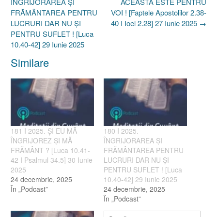
navigation
ÎNGRIJORAREA ȘI
ACEASTA ESTE PENTRU
FRĂMÂNTAREA PENTRU
VOI ! [Faptele Apostolilor 2.38-
LUCRURI DAR NU ȘI
40 I Ioel 2.28] 27 Iunie 2025
→
PENTRU SUFLET ! [Luca
10.40-42] 29 Iunie 2025
Similare
181 I 2025. ȘI EU MĂ
180 I 2025.
ÎNGRIJOREZ ȘI MĂ
ÎNGRIJORAREA ȘI
FRĂMÂNT ? [Luca 10.41-
FRĂMÂNTAREA PENTRU
42 I Psalmul 34.5] 30 Iunie
LUCRURI DAR NU ȘI
2025
PENTRU SUFLET ! [Luca
24 decembrie, 2025
10.40-42] 29 Iunie 2025
În „Podcast”
24 decembrie, 2025
În „Podcast”