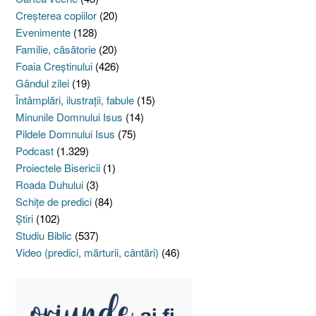
Creşterea copiilor
(20)
Evenimente
(128)
Familie, căsătorie
(20)
Foaia Creştinului
(426)
Gândul zilei
(19)
Întâmplări, ilustraţii, fabule
(15)
Minunile Domnului Isus
(14)
Pildele Domnului Isus
(75)
Podcast
(1.329)
Proiectele Bisericii
(1)
Roada Duhului
(3)
Schiţe de predici
(84)
Ştiri
(102)
Studiu Biblic
(537)
Video (predici, mărturii, cântări)
(46)