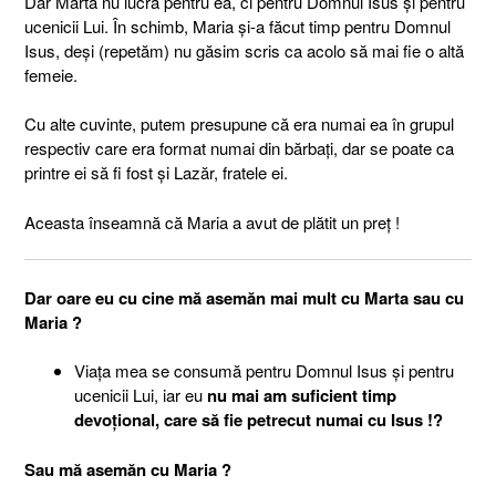
Dar Marta nu lucra pentru ea, ci pentru Domnul Isus și pentru
ucenicii Lui. În schimb, Maria și-a făcut timp pentru Domnul
Isus, deși (repetăm) nu găsim scris ca acolo să mai fie o altă
femeie.
Cu alte cuvinte, putem presupune că era numai ea în grupul
respectiv care era format numai din bărbați, dar se poate ca
printre ei să fi fost și Lazăr, fratele ei.
Aceasta înseamnă că Maria a avut de plătit un preț !
Dar oare eu cu cine mă asemăn mai mult cu Marta sau cu
Maria ?
Viața mea se consumă pentru Domnul Isus și pentru
ucenicii Lui, iar eu
nu mai am suficient timp
devoțional, care să fie petrecut numai cu Isus !?
Sau mă asemăn cu Maria ?