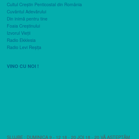
Cultul Creştin Penticostal din România
Cuvântul Adevărului
Din inimă pentru tine
Foaia Creştinului
Izvorul Vieţii
Radio Ekklesia
Radio Levi Reşiţa
VINO CU NOI !
SLUJBE : DUMINICA 9 - 12 18 - 20 JOI 18 - 20 VĂ AȘTEPTĂM