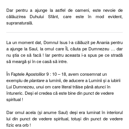
Dar pentru a ajunge la astfel de oameni, este nevoie de
călăuzirea Duhului Sfânt, care este în mod evident,
supranaturală.
La un moment dat, Domnul Isus l-a călăuzit pe Anania pentru
a ajunge la Saul, la omul care ÎL căuta pe Dumnezeu … dar
nu știa ce să facă ! Iar pentru aceasta i-a spus pe ce stradă
să meargă și în ce casă să intre.
În Faptele Apostolilor 9 : 10 – 18, avem consemnat un
exemplu de
plantare
a luminii, de aducere a Luminii și a iubirii
Lui Dumnezeu, unui om care literal trăise până atunci în
întuneric. Deși el credea că este bine din punct de vedere
spiritual !
Dar omul acela (și anume Saul) deși era luminat în interiorul
lui din punct de vedere spiritual, totuși din punct de vedere
fizic era orb !