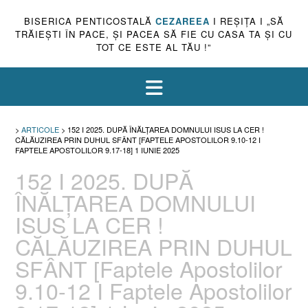
BISERICA PENTICOSTALĂ
CEZAREEA
I REŞIŢA I „SĂ
TRĂIEŞTI ÎN PACE, ŞI PACEA SĂ FIE CU CASA TA ŞI CU
TOT CE ESTE AL TĂU !”
>
ARTICOLE
>
152 I 2025. DUPĂ ÎNĂLȚAREA DOMNULUI ISUS LA CER !
CĂLĂUZIREA PRIN DUHUL SFÂNT [FAPTELE APOSTOLILOR 9.10-12 I
FAPTELE APOSTOLILOR 9.17-18] 1 IUNIE 2025
152 I 2025. DUPĂ
ÎNĂLȚAREA DOMNULUI
ISUS LA CER !
CĂLĂUZIREA PRIN DUHUL
SFÂNT [Faptele Apostolilor
9.10-12 I Faptele Apostolilor