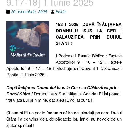
9.17-18] 1 Iunie 2025
20 decembrie, 2025
Florin
152 I 2025. DUPĂ ÎNĂLȚAREA
DOMNULU ISUS LA CER !
CĂLĂUZIREA PRIN DUHUL
SFÂNT !
I Podcast I Pasaje Biblice : Faptele
Apostolilor 9 : 10 – 12 I Faptele
Apostolilor 9 : 17 – 18 I Meditaţii din Cuvânt I
Cezareea
I
Reşiţa I 1 Iunie 2025 I
După Înălțarea Domnului Isus la Cer
sau
Călăuzirea prin
Duhul Sfânt !
Domnul Isus S-a înălțat la Cer, dar El Își poate
trăi viața Lui prin mine, dacă eu ÎL voi asculta !
Și numai El ne poate îndruma către cei pierduți pe care Duhul
Sfânt i-a convins deja de păcatele lor, iar ei au nevoie de un
ajutor spiritual !