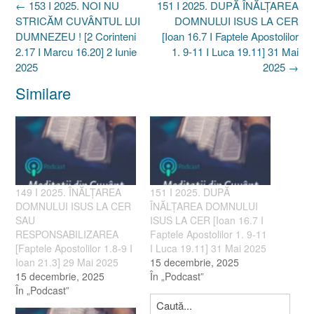
Post
←
153 I 2025. NOI NU
151 I 2025. DUPĂ ÎNĂLȚAREA
navigation
STRICĂM CUVÂNTUL LUI
DOMNULUI ISUS LA CER
DUMNEZEU ! [2 Corinteni
[Ioan 16.7 I Faptele Apostolilor
2.17 I Marcu 16.20] 2 Iunie
1. 9-11 I Luca 19.11] 31 Mai
2025
2025
→
Similare
149 I 2025. ÎNĂLȚAREA
151 I 2025. DUPĂ
DOMNULUI ISUS LA CER
ÎNĂLȚAREA DOMNULUI
SAU
ISUS LA CER [Ioan 16.7 I
RESPONSABILIZAREA
Faptele Apostolilor 1. 9-11
[Faptele Apostolilor 1.8-9 I
I Luca 19.11] 31 Mai 2025
Ioan 21.3] 29 Mai 2025
15 decembrie, 2025
15 decembrie, 2025
În „Podcast”
În „Podcast”