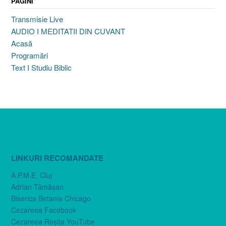
PAGINI
Transmisie Live
AUDIO I MEDITATII DIN CUVANT
Acasă
Programări
Text I Studiu Biblic
LINKURI RECOMANDATE
A.P.M.E. Cluj
Adrian Tămăşan
Biserica Betania Chicago
Cezareea Facebook
Cezareea Reşiţa YouTube