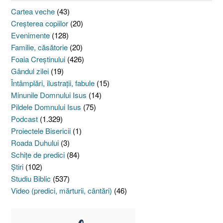
Cartea veche
(43)
Creşterea copiilor
(20)
Evenimente
(128)
Familie, căsătorie
(20)
Foaia Creştinului
(426)
Gândul zilei
(19)
Întâmplări, ilustraţii, fabule
(15)
Minunile Domnului Isus
(14)
Pildele Domnului Isus
(75)
Podcast
(1.329)
Proiectele Bisericii
(1)
Roada Duhului
(3)
Schiţe de predici
(84)
Ştiri
(102)
Studiu Biblic
(537)
Video (predici, mărturii, cântări)
(46)