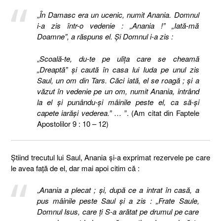
„
În Damasc era un ucenic, numit Anania. Domnul
i-a zis într-o vedenie : „Anania !” „Iată-mă
Doamne”, a răspuns el. Şi Domnul i-a zis :
„
Scoală-te, du-te pe uliţa care se cheamă
„Dreaptă” şi caută în casa lui Iuda pe unul zis
Saul, un om din Tars. Căci iată, el se roagă ; şi a
văzut în vedenie pe un om, numit Anania, intrând
la el şi punându-şi mâinile peste el, ca să-şi
capete iarăşi vederea.”
… ”. (Am citat din Faptele
Apostolilor 9 : 10 – 12)
Știind trecutul lui Saul, Anania și-a exprimat rezervele pe care
le avea față de el, dar mai apoi citim că :
„
Anania a plecat ; şi, după ce a intrat în casă, a
pus mâinile peste Saul şi a zis : „Frate Saule,
Domnul Isus, care ţi S-a arătat pe drumul pe care