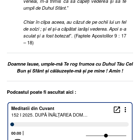
veneai, m-a trimis ca să capeţi vederea şi să te
umpli de Duhul Sfânt.”
Chiar în clipa aceea, au căzut de pe ochii lui un fel
de solzi ; şi el şi-a căpătat iarăşi vederea. Apoi s-a
sculat şi a fost botezat
”. (Faptele Apostolilor 9 : 17
– 18)
Doamne Isuse, umple-mă Te rog frumos cu Duhul Tău Cel
Bun și Sfânt și călăuzește-mă și pe mine ! Amin !
Podcastul poate fi ascultat aici :