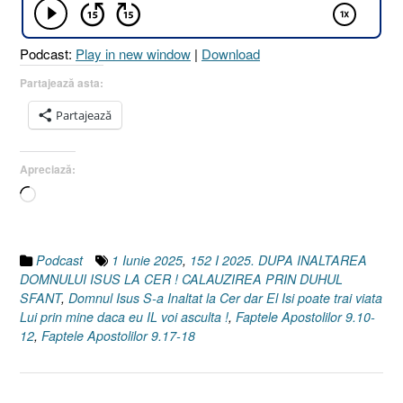
Podcast:
Play in new window
|
Download
Partajează asta:
Partajează
Apreciază:
Încarc...
Podcast
1 Iunie 2025
,
152 I 2025. DUPA INALTAREA
DOMNULUI ISUS LA CER ! CALAUZIREA PRIN DUHUL
SFANT
,
Domnul Isus S-a Inaltat la Cer dar El Isi poate trai viata
Lui prin mine daca eu IL voi asculta !
,
Faptele Apostolilor 9.10-
12
,
Faptele Apostolilor 9.17-18