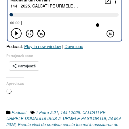
Podcast:
Play in new window
|
Download
Partajează asta:
Partajează
Apreciază:
Încarc...
Podcast
1 Petru 2.21
,
144 I 2025. CALCATI PE
URMELE DOMNULUI ISUS 2. URMELE PASILOR LUI
,
24 Mai
2025
,
Esenta vietii de credinta consta tocmai in ascultarea de