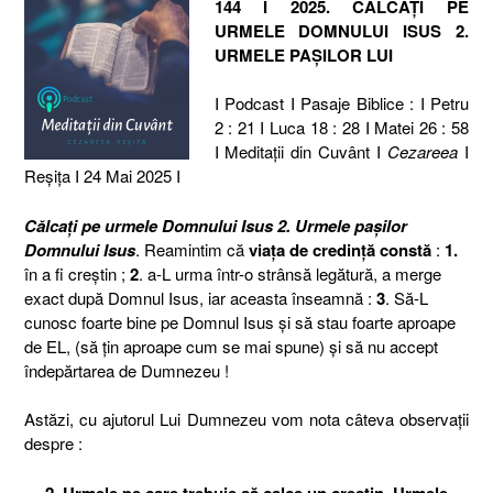
144 I 2025. CĂLCAȚI PE
URMELE DOMNULUI ISUS 2.
URMELE PAȘILOR LUI
I Podcast I Pasaje Biblice : I Petru
2 : 21 I Luca 18 : 28 I Matei 26 : 58
I Meditaţii din Cuvânt I
Cezareea
I
Reşiţa I 24 Mai 2025 I
Călcați pe urmele Domnului Isus
2. Urmele pașilor
Domnului Isus
. Reamintim că
viața de credință constă
:
1.
în a fi creștin ;
2
. a-L urma într-o strânsă legătură, a merge
exact după Domnul Isus, iar aceasta înseamnă :
3
. Să-L
cunosc foarte bine pe Domnul Isus și să stau foarte aproape
de EL, (să țin aproape cum se mai spune) și să nu accept
îndepărtarea de Dumnezeu !
Astăzi, cu ajutorul Lui Dumnezeu vom nota câteva observații
despre :
2. Urmele pe care trebuie să calce un creștin. Urmele