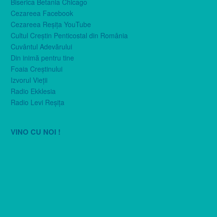
Biserica Betania Chicago
Cezareea Facebook
Cezareea Reşiţa YouTube
Cultul Creştin Penticostal din România
Cuvântul Adevărului
Din inimă pentru tine
Foaia Creştinului
Izvorul Vieţii
Radio Ekklesia
Radio Levi Reşiţa
VINO CU NOI !