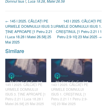
Domnul Isus !
,
Luca 18.28
,
Matei 26.58
Post
←
145 I 2025. CĂLCAȚI PE
143 I 2025. CĂLCAȚI PE
navigation
URMELE DOMNULUI ISUS 3.
URMELE DOMNULUI ISUS 1.
ȚINE APROAPE [1 Petru 2.21
CREȘTINUL [1 Petru 2.21 I 1
I Luca 18.28 I Matei 26.58] 25
Petru 2.9-10] 23 Mai 2025
→
Mai 2025
Similare
145 I 2025. CĂLCAȚI PE
143 I 2025. CĂLCAȚI PE
URMELE DOMNULUI
URMELE DOMNULUI
ISUS 3. ȚINE APROAPE [1
ISUS 1. CREȘTINUL [1
Petru 2.21 I Luca 18.28 I
Petru 2.21 I 1 Petru 2.9-
Matei 26.58] 25 Mai 2025
10] 23 Mai 2025