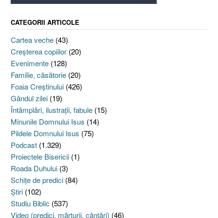
CATEGORII ARTICOLE
Cartea veche
(43)
Creşterea copiilor
(20)
Evenimente
(128)
Familie, căsătorie
(20)
Foaia Creştinului
(426)
Gândul zilei
(19)
Întâmplări, ilustraţii, fabule
(15)
Minunile Domnului Isus
(14)
Pildele Domnului Isus
(75)
Podcast
(1.329)
Proiectele Bisericii
(1)
Roada Duhului
(3)
Schiţe de predici
(84)
Ştiri
(102)
Studiu Biblic
(537)
Video (predici, mărturii, cântări)
(46)