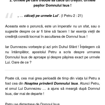
pașilor Domnului Isus !
„ …
călcaţi pe urmele Lui
”. (I Petru 2 : 21)
Aceasta este o poruncă, este un imperativ nu un sfat, sau o
sugestie despre ce ar fi bine să facem ! Iar esența vieții de
credință constă tocmai în ascultarea de Domnul Isus !
Iar Dumnezeu vorbește și azi prin Duhul Sfânt ! Înțelegem că
nu întâmplător, apostolul Petru a scris despre urmarea
Domnului Isus de aproape și despre pășirea exact pe urmele
Lui. Oare de ce ?
Poate că, cea mai grea perioadă de timp din viața lui Petru a
fost cea din
Noaptea prinderii Domnului Isus
. Atunci Petru,
el omul Lui Dumnezeu … a ajuns să meargă după Domnul
Isus, dar mai de departe !
Petru se distanțase de Domnul Isus.