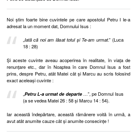
Noi știm foarte bine cuvintele pe care apostolul Petru I le-a
adresat la un moment dat, Domnului Isus :
„
Iată că noi am lăsat totul şi Te-am urmat
.” (Luca
18 : 28)
Și aceste cuvinte aveau acoperirea în realitate, în viața de
renunțare etc., dar în Noaptea în care Domnul Isus a fost
prins, despre Petru, atât Matei cât și Marcu au scris folosind
exact aceleași cuvinte :
„
Petru L-a urmat de departe
…”, pe Domnul Isus
(a se vedea Matei 26 : 58 și Marcu 14 : 54).
Iar această îndepărtare, această rămânere voită în urmă, a
avut atât anumite cauze cât și anumite consecințe !