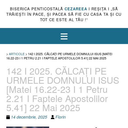
BISERICA PENTICOSTALĂ
CEZAREEA
I REŞIŢA I „SĂ
TRĂIEŞTI ÎN PACE, ŞI PACEA SĂ FIE CU CASA TA ŞI CU
TOT CE ESTE AL TĂU !”
>
ARTICOLE
>
142 I 2025. CĂLCAȚI PE URMELE DOMNULUI ISUS [MATEI
16.22-23 I 1 PETRU 2.21 I FAPTELE APOSTOLILOR 5.41] 22 MAI 2025
142 I 2025. CĂLCAȚI PE
URMELE DOMNULUI ISUS
[Matei 16.22-23 I 1 Petru
2.21 I Faptele Apostolilor
5.41] 22 Mai 2025
14 decembrie, 2025
Florin