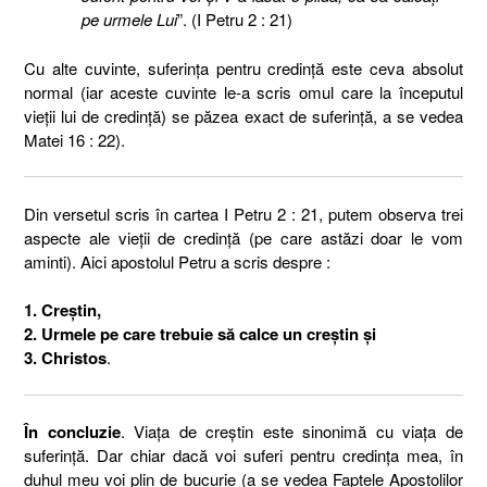
pe urmele Lui
”. (I Petru 2 : 21)
Cu alte cuvinte, suferința pentru credință este ceva absolut
normal (iar aceste cuvinte le-a scris omul care la începutul
vieții lui de credință) se păzea exact de suferință, a se vedea
Matei 16 : 22).
Din versetul scris în cartea I Petru 2 : 21, putem observa trei
aspecte ale vieții de credință (pe care astăzi doar le vom
aminti). Aici apostolul Petru a scris despre :
1. Creștin,
2. Urmele pe care trebuie să calce un creștin și
3. Christos
.
În concluzie
. Viața de creștin este sinonimă cu viața de
suferință. Dar chiar dacă voi suferi pentru credința mea, în
duhul meu voi plin de bucurie (a se vedea Faptele Apostolilor