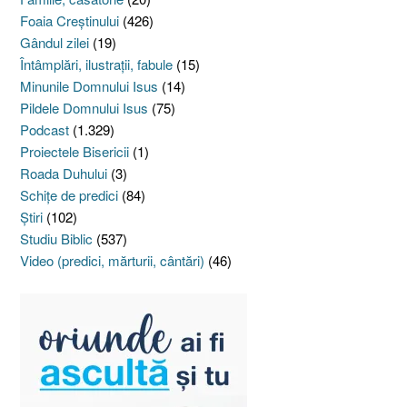
Foaia Creştinului
(426)
Gândul zilei
(19)
Întâmplări, ilustraţii, fabule
(15)
Minunile Domnului Isus
(14)
Pildele Domnului Isus
(75)
Podcast
(1.329)
Proiectele Bisericii
(1)
Roada Duhului
(3)
Schiţe de predici
(84)
Ştiri
(102)
Studiu Biblic
(537)
Video (predici, mărturii, cântări)
(46)