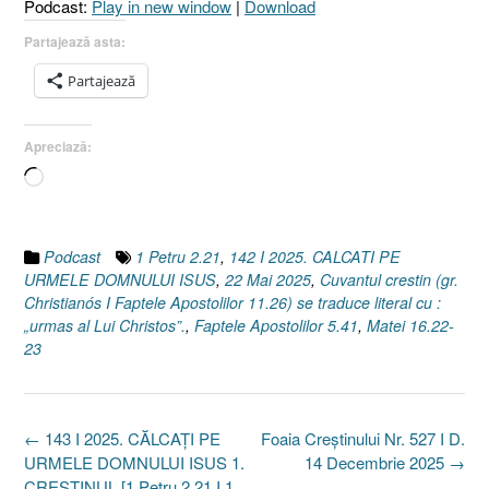
Podcast:
Play in new window
|
Download
Partajează asta:
Partajează
Apreciază:
Încarc...
Podcast
1 Petru 2.21
,
142 I 2025. CALCATI PE
URMELE DOMNULUI ISUS
,
22 Mai 2025
,
Cuvantul crestin (gr.
Christianόs I Faptele Apostolilor 11.26) se traduce literal cu :
„urmas al Lui Christos”.
,
Faptele Apostolilor 5.41
,
Matei 16.22-
23
Post
←
143 I 2025. CĂLCAȚI PE
Foaia Creștinului Nr. 527 I D.
navigation
URMELE DOMNULUI ISUS 1.
14 Decembrie 2025
→
CREȘTINUL [1 Petru 2.21 I 1