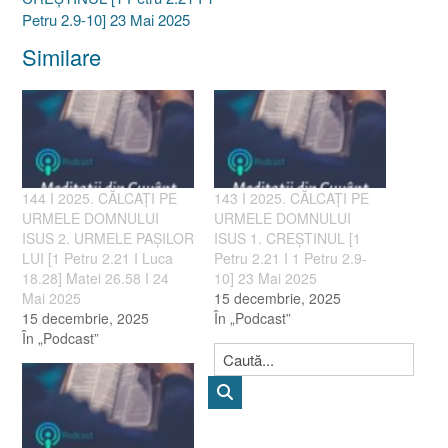
Petru 2.9-10] 23 Mai 2025
Similare
144 I 2025. CĂLCAȚI PE
143 I 2025. CĂLCAȚI PE
URMELE DOMNULUI
URMELE DOMNULUI
ISUS 2. URMELE PAȘILOR
ISUS 1. CREȘTINUL [1
LUI [1 Petru 2.21 I Luca
Petru 2.21 I 1 Petru 2.9-
18.28] Matei 26.58 I 24
10] 23 Mai 2025
Mai 2025
15 decembrie, 2025
15 decembrie, 2025
În „Podcast”
În „Podcast”