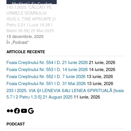
145 I 2025. CĂLCAȚI PE
URMELE DOMNULUI
ISUS 3. ȚINE APROAPE [1
Petru 2.21 I Luca 18.28 I
Matei 26.58] 25 Mai 2025
15 decembrie, 2025
În „Podcast”
ARTICOLE RECENTE
Foaia Creștinului Nr. 554 I D. 21 Iunie 2026
21 iunie, 2026
Foaia Creștinului Nr. 553 I D. 14 Iunie 2026
14 iunie, 2026
Foaia Creștinului Nr. 552 I D. 7 Iunie 2026
13 iunie, 2026
Foaia Creștinului Nr. 551 I D. 31 Mai 2026
13 iunie, 2026
233 I 2025. VIA ȘI LENEVIA SAU LENEA SPIRITUALĂ [Isaia
5.7 I 2 Petru 1.3-5] 21 August 2025
11 iunie, 2026
Flickr
Facebook
YouTube
Google
PODCAST