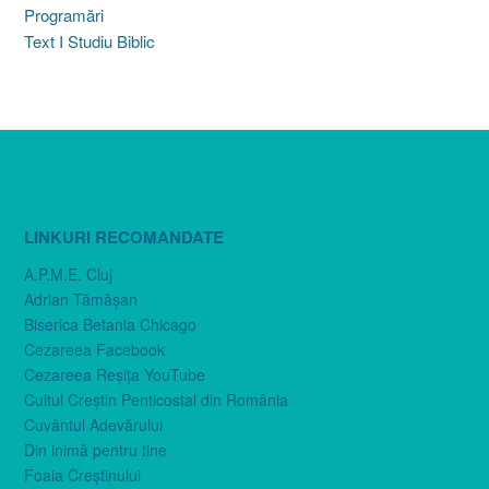
Programări
Text I Studiu Biblic
LINKURI RECOMANDATE
A.P.M.E. Cluj
Adrian Tămăşan
Biserica Betania Chicago
Cezareea Facebook
Cezareea Reşiţa YouTube
Cultul Creştin Penticostal din România
Cuvântul Adevărului
Din inimă pentru tine
Foaia Creştinului