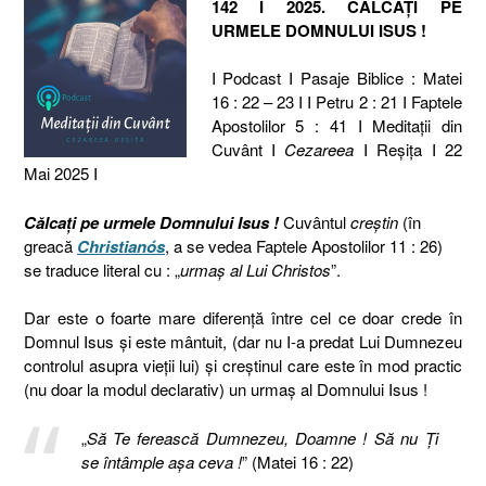
142 I 2025. CĂLCAȚI PE
URMELE DOMNULUI ISUS !
I Podcast I Pasaje Biblice : Matei
16 : 22 – 23 I I Petru 2 : 21 I Faptele
Apostolilor 5 : 41 I Meditaţii din
Cuvânt I
Cezareea
I Reşiţa I 22
Mai 2025 I
Călcați pe urmele Domnului Isus !
Cuvântul
creștin
(în
greacă
Christianόs
, a se vedea Faptele Apostolilor 11 : 26)
se traduce literal cu : „
urmaș al Lui Christos
”.
Dar este o foarte mare diferență între cel ce doar crede în
Domnul Isus și este mântuit, (dar nu I-a predat Lui Dumnezeu
controlul asupra vieții lui) și creștinul care este în mod practic
(nu doar la modul declarativ) un urmaș al Domnului Isus !
„
Să Te ferească Dumnezeu, Doamne ! Să nu Ţi
se întâmple aşa ceva !
” (Matei 16 : 22)