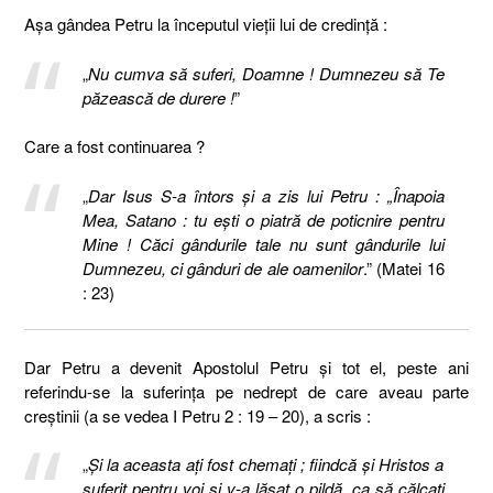
Așa gândea Petru la începutul vieții lui de credință :
„
Nu cumva să suferi, Doamne ! Dumnezeu să Te
păzească de durere !
”
Care a fost continuarea ?
„
Dar Isus S-a întors şi a zis lui Petru : „Înapoia
Mea, Satano : tu eşti o piatră de poticnire pentru
Mine ! Căci gândurile tale nu sunt gândurile lui
Dumnezeu, ci gânduri de ale oamenilor
.” (Matei 16
: 23)
Dar Petru a devenit Apostolul Petru și tot el, peste ani
referindu-se la suferința pe nedrept de care aveau parte
creștinii (a se vedea I Petru 2 : 19 – 20), a scris :
„
Şi la aceasta aţi fost chemaţi ; fiindcă şi Hristos a
suferit pentru voi şi v-a lăsat o pildă, ca să călcaţi