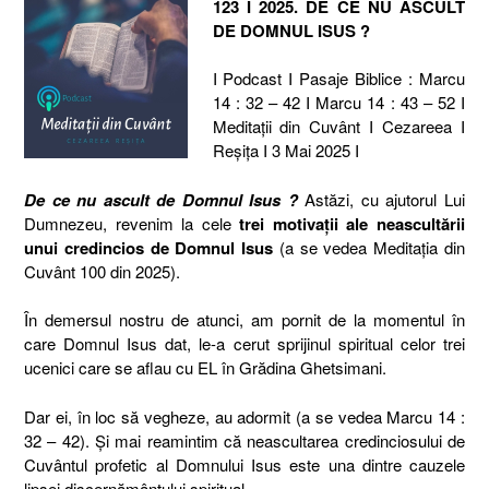
123 I 2025. DE CE NU ASCULT
DE DOMNUL ISUS ?
I Podcast I Pasaje Biblice : Marcu
14 : 32 – 42 I Marcu 14 : 43 – 52 I
Meditaţii din Cuvânt I Cezareea I
Reşiţa I 3 Mai 2025 I
De ce nu ascult de Domnul Isus ?
Astăzi, cu ajutorul Lui
Dumnezeu, revenim la cele
trei motivații ale neascultării
unui credincios de Domnul Isus
(a se vedea Meditația din
Cuvânt 100 din 2025).
În demersul nostru de atunci, am pornit de la momentul în
care Domnul Isus dat, le-a cerut sprijinul spiritual celor trei
ucenici care se aflau cu EL în Grădina Ghetsimani.
Dar ei, în loc să vegheze, au adormit (a se vedea Marcu 14 :
32 – 42). Și mai reamintim că neascultarea credinciosului de
Cuvântul profetic al Domnului Isus este una dintre cauzele
lipsei discernământului spiritual.