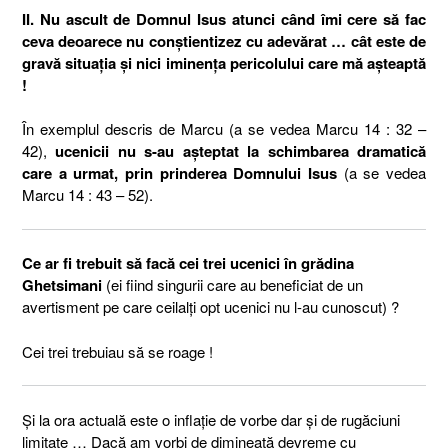
II. Nu ascult de Domnul Isus atunci când îmi cere să fac
ceva deoarece nu conștientizez cu adevărat … cât este de
gravă situația și nici iminența pericolului care mă așteaptă
!
În exemplul descris de Marcu (a se vedea Marcu 14 : 32 –
42),
ucenicii nu s-au așteptat la schimbarea dramatică
care a urmat, prin prinderea Domnului Isus
(a se vedea
Marcu 14 : 43 – 52).
Ce ar fi trebuit să facă cei trei ucenici în grădina
Ghetsimani
(ei fiind singurii care au beneficiat de un
avertisment pe care ceilalți opt ucenici nu l-au cunoscut) ?
Cei trei trebuiau să se roage !
Și la ora actuală este o inflație de vorbe dar și de rugăciuni
limitate … Dacă am vorbi de dimineață devreme cu