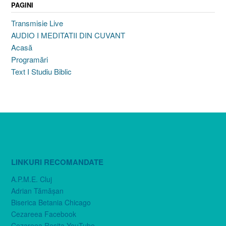
PAGINI
Transmisie Live
AUDIO I MEDITATII DIN CUVANT
Acasă
Programări
Text I Studiu Biblic
LINKURI RECOMANDATE
A.P.M.E. Cluj
Adrian Tămăşan
Biserica Betania Chicago
Cezareea Facebook
Cezareea Reşiţa YouTube