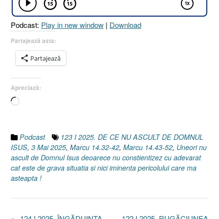
Podcast:
Play in new window
|
Download
Partajează asta:
Partajează
Apreciază:
Încarc...
Podcast
123 I 2025. DE CE NU ASCULT DE DOMNUL
ISUS
,
3 Mai 2025
,
Marcu 14.32-42
,
Marcu 14.43-52
,
Uneori nu
ascult de Domnul Isus deoarece nu constientizez cu adevarat
cat este de grava situatia si nici iminenta pericolului care ma
asteapta !
Post
←
124 I 2025. ÎNGĂDUINȚA
122 I 2025. RUGĂCIUNEA