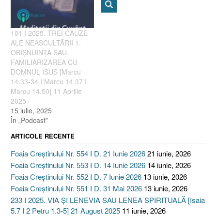
101 I 2025. TREI CAUZE
ALE NEASCULTĂRII 1.
OBIȘNUINȚA SAU
FAMILIARIZAREA CU
DOMNUL ISUS [Marcu
14.33-34 I Marcu 14.37 I
Marcu 14.50] 11 Aprilie
2025
15 iulie, 2025
În „Podcast”
ARTICOLE RECENTE
Foaia Creștinului Nr. 554 I D. 21 Iunie 2026
21 iunie, 2026
Foaia Creștinului Nr. 553 I D. 14 Iunie 2026
14 iunie, 2026
Foaia Creștinului Nr. 552 I D. 7 Iunie 2026
13 iunie, 2026
Foaia Creștinului Nr. 551 I D. 31 Mai 2026
13 iunie, 2026
233 I 2025. VIA ȘI LENEVIA SAU LENEA SPIRITUALĂ [Isaia
5.7 I 2 Petru 1.3-5] 21 August 2025
11 iunie, 2026