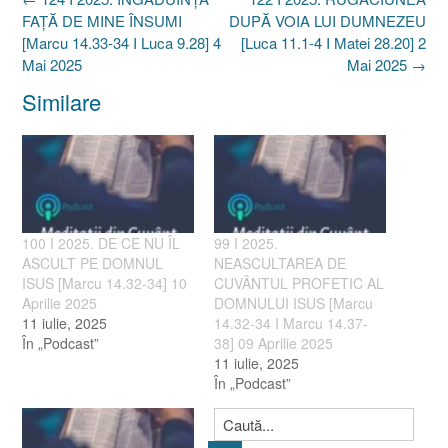
navigation
FAȚĂ DE MINE ÎNSUMI
DUPĂ VOIA LUI DUMNEZEU
[Marcu 14.33-34 I Luca 9.28] 4
[Luca 11.1-4 I Matei 28.20] 2
Mai 2025
Mai 2025
→
Similare
100 I 2025. DE CE NU ÎL
99 I 2025.
ASCULT PE DOMNUL
NEASCULTAREA DE
ISUS [Marcu 14.32-34] 10
CUVÂNTUL PROFETIC AL
Aprilie 2025
DOMNULUI ISUS [Marcu
11 iulie, 2025
14.32-34 I Marcu 14.37-
În „Podcast”
38] 09 Aprilie 2025
11 iulie, 2025
În „Podcast”