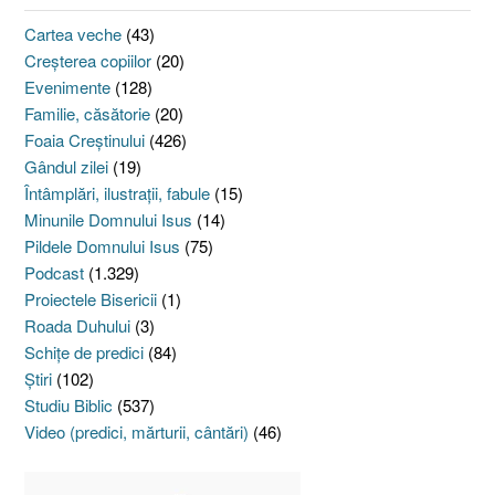
Cartea veche
(43)
Creşterea copiilor
(20)
Evenimente
(128)
Familie, căsătorie
(20)
Foaia Creştinului
(426)
Gândul zilei
(19)
Întâmplări, ilustraţii, fabule
(15)
Minunile Domnului Isus
(14)
Pildele Domnului Isus
(75)
Podcast
(1.329)
Proiectele Bisericii
(1)
Roada Duhului
(3)
Schiţe de predici
(84)
Ştiri
(102)
Studiu Biblic
(537)
Video (predici, mărturii, cântări)
(46)