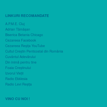
LINKURI RECOMANDATE
A.P.M.E. Cluj
Adrian Tămăşan
Biserica Betania Chicago
Cezareea Facebook
Cezareea Reşiţa YouTube
Cultul Creştin Penticostal din România
Cuvântul Adevărului
Din inimă pentru tine
Foaia Creştinului
Izvorul Vieţii
Radio Ekklesia
Radio Levi Reşiţa
VINO CU NOI !