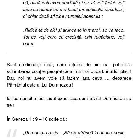
că, dacă veţi avea credinţă şi nu vă veţi îndoi, veţi
face nu numai ce s-a făcut smochinului acestuia ;
ci chiar dacă aţi zice muntelui acestuia :
„Ridică-te de aici şi aruncă-te în mare”, se va face.
Tot ce veţi cere cu credinţă, prin rugăciune, veţi
primi
.”
Sunt credincioși însă, care înțeleg de aici că, pot cere
schimbarea poziției geografice a munților după bunul lor plac !
Dar, noi nu avem voie să facem așa ceva … deoarece
Pământul este al Lui Dumnezeu !
Iar pământul a fost făcut exact așa cum a vrut Dumnezeu să
fie !
În Geneza 1 : 9 – 10 scrie că :
„
Dumnezeu a zis : „Să se strângă la un loc apele