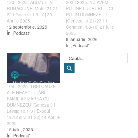
120 I 2025. ABUZUL ÎN
202 I 2025. NU AVEM
RUGĂCIUNE [Matei 21.21-
PUȚINE LUCRURI … CI
22 I Geneza 1.9-10] 30
PUȚIN DUMNEZEU !
Aprilie 2025
[Geneza 14.21-23 I 1
12 septembrie, 2025
Corinteni 4.8-10] 21 Iulie
În „Podcast”
2025
8 ianuarie, 2026
În „Podcast”
104 I 2025. TREI CAUZE
ALE NEASCULTĂRII 1.
FAMILIARIZAREA CU
DUMNEZEU [Geneza 3 I
Levitic 10.1-3 I Exodul
19.12 și v. 21-22] 14 Aprilie
2025
15 iulie, 2025
În „Podcast”