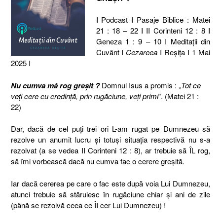
I Podcast I Pasaje Biblice : Matei
21 : 18 – 22 I II Corinteni 12 : 8 I
Geneza 1 : 9 – 10 I Meditaţii din
Cuvânt I
Cezareea
I Reşiţa I 1 Mai
2025 I
Nu cumva mă rog greșit ?
Domnul Isus a promis : „
Tot ce
veți cere cu credință, prin rugăciune, veți primi
”. (Matei 21 :
22)
Dar, dacă de cel puți trei ori L-am rugat pe Dumnezeu să
rezolve un anumit lucru și totuși situația respectivă nu s-a
rezolvat (a se vedea II Corinteni 12 : 8), ar trebuie să ÎL rog,
să îmi vorbească dacă nu cumva fac o cerere greșită.
Iar dacă cererea pe care o fac este după voia Lui Dumnezeu,
atunci trebuie să stăruiesc în rugăciune chiar și ani de zile
(până se rezolvă ceea ce ÎI cer Lui Dumnezeu) !