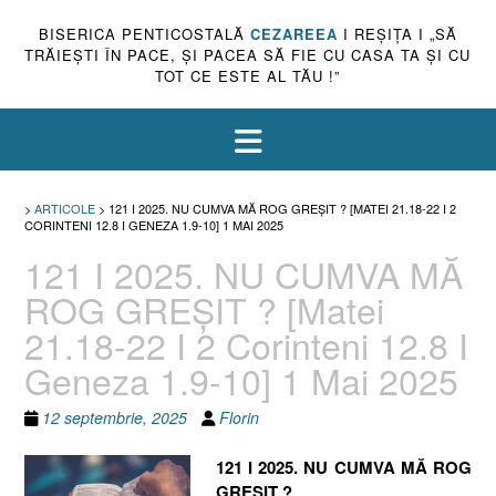
BISERICA PENTICOSTALĂ
CEZAREEA
I REŞIŢA I „SĂ
TRĂIEŞTI ÎN PACE, ŞI PACEA SĂ FIE CU CASA TA ŞI CU
TOT CE ESTE AL TĂU !”
>
ARTICOLE
>
121 I 2025. NU CUMVA MĂ ROG GREȘIT ? [MATEI 21.18-22 I 2
CORINTENI 12.8 I GENEZA 1.9-10] 1 MAI 2025
121 I 2025. NU CUMVA MĂ
ROG GREȘIT ? [Matei
21.18-22 I 2 Corinteni 12.8 I
Geneza 1.9-10] 1 Mai 2025
12 septembrie, 2025
Florin
121 I 2025. NU CUMVA MĂ ROG
GREȘIT ?