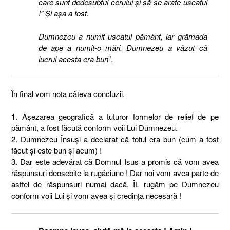
care sunt dedesubtul cerului şi să se arate uscatul
!” Şi aşa a fost.
Dumnezeu a numit uscatul pământ, iar grămada
de ape a numit-o mări. Dumnezeu a văzut că
lucrul acesta era bun
”.
În final vom nota câteva concluzii.
1. Așezarea geografică a tuturor formelor de relief de pe
pământ, a fost făcută conform voii Lui Dumnezeu.
2. Dumnezeu Însuși a declarat că totul era bun (cum a fost
făcut și este bun și acum) !
3. Dar este adevărat că Domnul Isus a promis că vom avea
răspunsuri deosebite la rugăciune ! Dar noi vom avea parte de
astfel de răspunsuri numai dacă, ÎL rugăm pe Dumnezeu
conform voii Lui și vom avea și credința necesară !