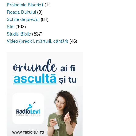
Proiectele Bisericii
(1)
Roada Duhului
(3)
Schiţe de predici
(84)
Ştiri
(102)
Studiu Biblic
(537)
Video (predici, mărturii, cântări)
(46)