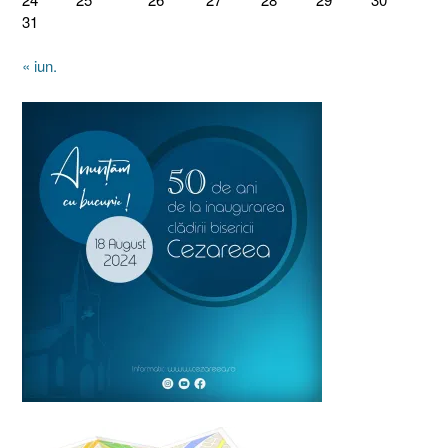
31
« iun.