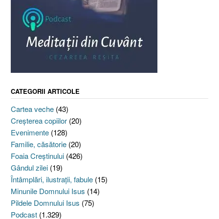
CATEGORII ARTICOLE
Cartea veche
(43)
Creşterea copiilor
(20)
Evenimente
(128)
Familie, căsătorie
(20)
Foaia Creştinului
(426)
Gândul zilei
(19)
Întâmplări, ilustraţii, fabule
(15)
Minunile Domnului Isus
(14)
Pildele Domnului Isus
(75)
Podcast
(1.329)