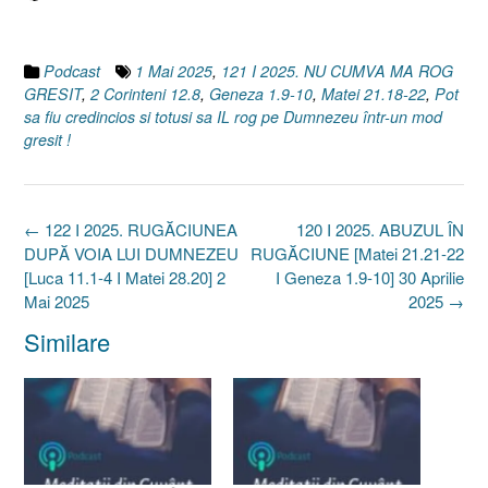
Podcast
1 Mai 2025
,
121 I 2025. NU CUMVA MA ROG
GRESIT
,
2 Corinteni 12.8
,
Geneza 1.9-10
,
Matei 21.18-22
,
Pot
sa fiu credincios si totusi sa IL rog pe Dumnezeu într-un mod
gresit !
Post
←
122 I 2025. RUGĂCIUNEA
120 I 2025. ABUZUL ÎN
navigation
DUPĂ VOIA LUI DUMNEZEU
RUGĂCIUNE [Matei 21.21-22
[Luca 11.1-4 I Matei 28.20] 2
I Geneza 1.9-10] 30 Aprilie
Mai 2025
2025
→
Similare