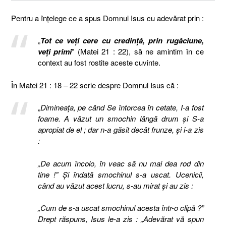
Pentru a înțelege ce a spus Domnul Isus cu adevărat prin :
„
Tot ce veți cere cu credință, prin rugăciune,
veți primi
” (Matei 21 : 22), să ne amintim în ce
context au fost rostite aceste cuvinte.
În Matei 21 : 18 – 22 scrie despre Domnul Isus că :
„
Dimineaţa, pe când Se întorcea în cetate, I-a fost
foame. A văzut un smochin lângă drum şi S-a
apropiat de el ; dar n-a găsit decât frunze, şi i-a zis
:
„De acum încolo, în veac să nu mai dea rod din
tine !” Şi îndată smochinul s-a uscat. Ucenicii,
când au văzut acest lucru, s-au mirat şi au zis :
„Cum de s-a uscat smochinul acesta într-o clipă ?”
Drept răspuns, Isus le-a zis : „Adevărat vă spun