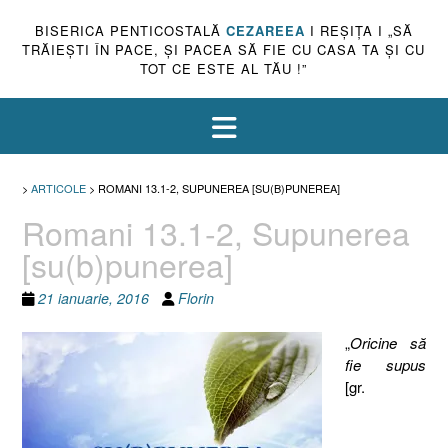
BISERICA PENTICOSTALĂ
CEZAREEA
I REŞIŢA I „SĂ
TRĂIEŞTI ÎN PACE, ŞI PACEA SĂ FIE CU CASA TA ŞI CU
TOT CE ESTE AL TĂU !”
>
ARTICOLE
>
ROMANI 13.1-2, SUPUNEREA [SU(B)PUNEREA]
Romani 13.1-2, Supunerea
[su(b)punerea]
21 ianuarie, 2016
Florin
„
Oricine să
fie supus
[gr.