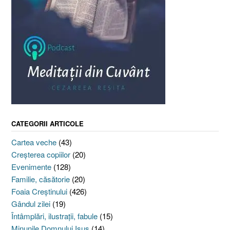
CATEGORII ARTICOLE
Cartea veche
(43)
Creşterea copiilor
(20)
Evenimente
(128)
Familie, căsătorie
(20)
Foaia Creştinului
(426)
Gândul zilei
(19)
Întâmplări, ilustraţii, fabule
(15)
Minunile Domnului Isus
(14)