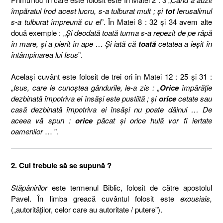
împăratul Irod acest lucru, s-a tulburat mult ; şi
tot
Ierusalimul
s-a tulburat împreună cu el
”. În
Matei 8 :
32 şi 34 avem alte
două exemple : „
Şi deodată toată turma s-a repezit de pe râpă
în mare, şi a pierit în ape … Şi iată că
toată
cetatea a ieşit în
întâmpinarea lui Isus
”.
Acelaşi cuvânt este folosit de trei ori în Matei 12 : 25 şi 31 :
„
Isus, care le cunoştea gândurile, le-a zis : „
Orice
împărăţie
dezbinată împotriva ei însăşi este pustiită ; şi
orice
cetate sau
casă dezbinată împotriva ei însăşi nu poate dăinui … De
aceea vă spun :
orice
păcat şi orice hulă vor fi iertate
oamenilor
… ”.
2. Cui trebuie să se supună ?
Stăpânirilor
este termenul Biblic, folosit de către apostolul
Pavel. În limba greacă cuvântul folosit este
exousiais,
(„autorităţilor, celor care au autoritate
/ putere”
).