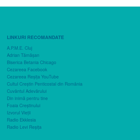
LINKURI RECOMANDATE
A.P.M.E. Cluj
Adrian Tămăşan
Biserica Betania Chicago
Cezareea Facebook
Cezareea Reşiţa YouTube
Cultul Creştin Penticostal din România
Cuvântul Adevărului
Din inimă pentru tine
Foaia Creştinului
Izvorul Vieţii
Radio Ekklesia
Radio Levi Reşiţa