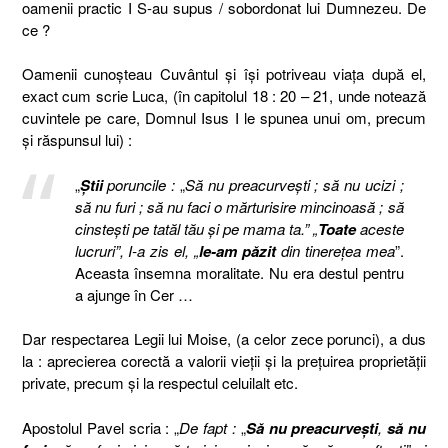
oamenii practic I S-au supus
/ sobordonat
lui Dumnezeu. De
ce ?
Oamenii cunoşteau Cuvântul şi îşi potriveau viaţa după el,
exact cum scrie Luca, (în capitolul 18 : 20 – 21, unde notează
cuvintele pe care, Domnul Isus I le spunea unui om, precum
şi răspunsul lui) :
„
Ştii
poruncile :
„
Să nu preacurveşti ; să nu ucizi ;
să nu furi ; să nu faci o mărturisire mincinoasă ; să
cinsteşti pe tatăl tău şi pe mama ta.” „
Toate
aceste
lucruri”, I-a zis el, „
le-am păzit
din tinereţea mea
”.
Aceasta însemna moralitate. Nu era destul pentru
a ajunge în Cer …
Dar respectarea Legii lui Moise, (a celor zece porunci), a dus
la : aprecierea corectă a valorii vieţii şi la preţuirea proprietăţii
private, precum şi la respectul celuilalt etc.
Apostolul Pavel scria : „
De fapt :
„
Să nu preacurveşti
,
să nu