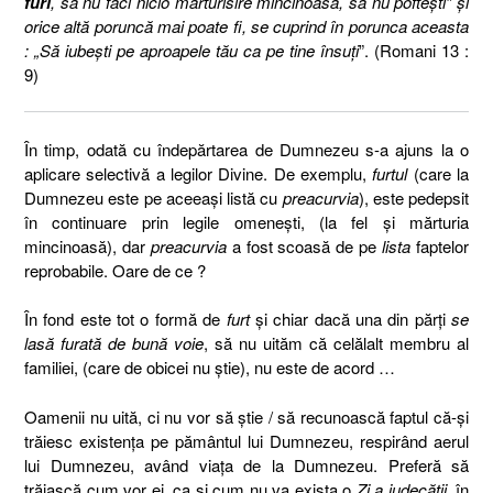
furi
, să nu faci nicio mărturisire mincinoasă, să nu pofteşti” şi
orice altă poruncă mai poate fi, se cuprind în porunca aceasta
: „Să iubeşti pe aproapele tău ca pe tine însuţi
”. (Romani 13 :
9)
Î
n timp, odat
ă
cu
îndepărtarea
de
Dumnezeu s-a ajuns la
o
aplicare selectivă a legilor Divine. De exemplu,
furtul
(care la
Dumnezeu este pe aceeaşi listă cu
preacurvia
), este pedepsit
în continuare prin legile omeneşti, (la fel şi mărturia
mincinoasă), dar
preacurvia
a fost scoasă de pe
lista
faptelor
reprobabile. Oare de ce ?
În fond este tot o formă de
furt
şi chiar dacă una din părţi
se
lasă furată de bună voie
, să nu uităm că celălalt membru al
familiei, (care de obicei nu ştie), nu este de acord …
Oamenii nu uită, ci nu vor să ştie
/
să recunoască faptul
că-şi
trăiesc existenţa pe pământul lui Dumnezeu, respirând aerul
lui Dumnezeu, având viaţa de la Dumnezeu. Preferă să
trăiască cum vor ei, ca şi cum nu va exista o
Zi a judecăţii
, în