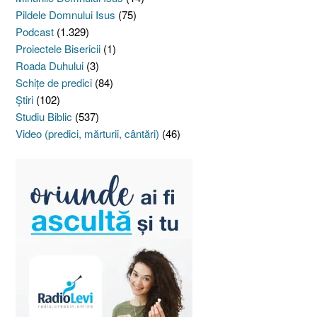
Pildele Domnului Isus
(75)
Podcast
(1.329)
Proiectele Bisericii
(1)
Roada Duhului
(3)
Schiţe de predici
(84)
Ştiri
(102)
Studiu Biblic
(537)
Video (predici, mărturii, cântări)
(46)