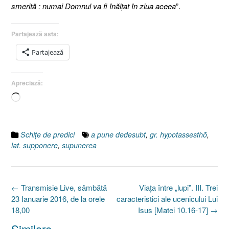
smerită : numai Domnul va fi înălţat în ziua aceea
”.
Partajează asta:
Partajează
Apreciază:
Încarc...
Schiţe de predici
a pune dedesubt
,
gr. hypotassesthō
,
lat. supponere
,
supunerea
Post
←
Transmisie Live, sâmbătă
Viaţa între „lupi”. III. Trei
navigation
23 Ianuarie 2016, de la orele
caracteristici ale ucenicului Lui
18,00
Isus [Matei 10.16-17]
→
Similare