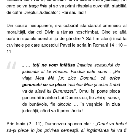
care se va
trage linia
şi se va primi răsplata cuvenită, stabilită
de către Dreptul Judecător : Rai sau Iad !
Din cauza nesupunerii, s-a coborât standardul omenesc al
moralităţii, dar cel Divin a rămas neschimbat. Cine se află
oare în spatele acestui tip de gândire ? Să fim atenţi însă la
cuvintele pe care
apostolul Pavel le scria î
n
Romani 14 : 10 –
11 :
„ …
toţi ne vom înfăţişa
înaintea scaunului de
judecată al lui Hristos.
Fiindcă este scris : „Pe
viaţa Mea Mă jur, zice Domnul, că
orice
genunchi se va pleca
înaintea Mea şi orice limbă
va da slavă lui Dumnezeu
”. Omul îşi poate pleca
genunchii înaintea Lui Dumnezeu, fie
aici
şi
acum
,
de bunăvoie, fie
dincolo
… în veşnicie, în ziua
judecăţii, când va fi prea târziu !
Prin Isaia (2 : 11), Dumnezeu spunea clar : „
Omul va trebui
să-şi plece în jos privirea semeaţă, şi îngâmfarea lui va fi