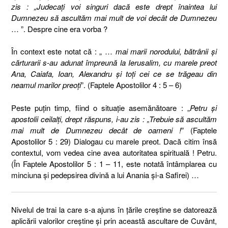
zis : „Judecaţi voi singuri dacă este drept înaintea lui
Dumnezeu să ascultăm mai mult de voi decât de Dumnezeu
… ”. Despre cine era vorba ?
În context este notat că : „ …
mai marii norodului, bătrânii şi
cărturarii s-au adunat împreună la Ierusalim, cu marele preot
Ana, Caiafa, Ioan, Alexandru şi toţi cei ce se trăgeau din
neamul marilor preoţi
”. (Faptele Apostolilor 4 : 5 – 6)
Peste puţin timp, fiind o situaţie asemănătoare : „
Petru şi
apostolii ceilalţi, drept răspuns, i-au zis : „Trebuie să ascultăm
mai mult de Dumnezeu decât de oameni !
” (Faptele
Apostolilor 5 : 29) Dialogau cu marele preot. Dacă citim însă
contextul, vom vedea cine avea autoritatea spirituală ! Petru.
(În Faptele Apostolilor 5 : 1 – 11, este notată întâmplarea cu
minciuna şi pedepsirea divină a lui Anania şi-a Safirei) …
Nivelul de trai la care s-a ajuns în ţările creştine se datorează
aplicării valorilor creştine şi prin această ascultare de Cuvânt,