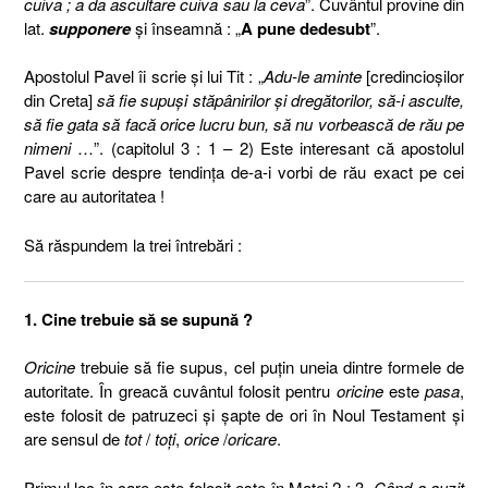
cuiva ; a da ascultare cuiva sau la ceva
”. Cuvântul provine din
lat.
supponere
şi înseamnă : „
A pune dedesubt
”.
Apostolul Pavel îi scrie şi lui Tit : „
Adu-le aminte
[credincio
ş
ilor
din Creta]
să fie supuşi stăpânirilor şi dregătorilor, să-i asculte,
să fie gata să facă orice lucru bun, să nu vorbească de rău pe
nimeni
…”. (capitolul 3 : 1 – 2) Este interesant că apostolul
Pavel scrie despre tendinţa de-a-i vorbi de rău exact pe cei
care au autoritatea !
Să răspundem la trei întrebări :
1. Cine trebuie să se supună ?
Oricine
trebuie să fie supus, cel puţin uneia dintre formele de
autoritate. În greacă cuvântul folosit pentru
oricine
este
pasa
,
este folosit de patruzeci şi şapte de ori în Noul Testament şi
are sensul de
tot
/
toţi
,
orice
/
oricare
.
Primul loc în care este folosit este în Matei 2 : 3 „
Când a auzit