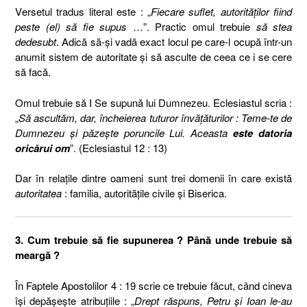
V
ersetul tradus
l
iteral este : „
Fiecare suflet, autorităţilor fiind
peste (el) să fie supus
…
”. Practic omul trebuie
s
ă
stea
dedesubt
.
Adică să-şi vadă exact locul pe care-l ocupă într-un
anumit sistem de autoritate şi să asculte de ceea ce i se cere
să facă.
Omul trebuie să I Se supună lui Dumnezeu.
Eclesiastul scria :
„
Să ascultăm, dar, încheierea tuturor învăţăturilor : Teme-te de
Dumnezeu şi păzeşte poruncile Lui. Aceasta
este datoria
oricărui om
”. (Eclesiastul 12 : 13)
Dar în relaţile dintre oameni sunt trei domenii în care există
autoritatea
: familia, autorităţile civile şi Biserica.
3. Cum trebuie să fie supunerea ? Până unde trebuie să
meargă ?
În Faptele Apostolilor 4 : 19 scrie ce trebuie făcut, când cineva
îşi depăşeşte atribuţiile : „
Drept răspuns, Petru şi Ioan le-au