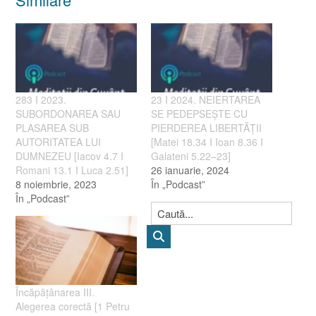
283 I 2023.
23 I 2024. NEIERTAREA
SUBORDONAREA SAU
SE PEDEPSEȘTE CU
PLASAREA SUB
PIERDEREA LIBERTĂȚII
AUTORITATEA LUI
[Matei 18.34 I Ioan 8.36 I
DUMNEZEU [Iacov 4.7 I
Galateni 5.22–23]
Romani 13.1 I Luca 2.51]
26 ianuarie, 2024
8 noiembrie, 2023
În „Podcast”
În „Podcast”
Încăpăţânarea III.
Alegerea corectă [1 Petru