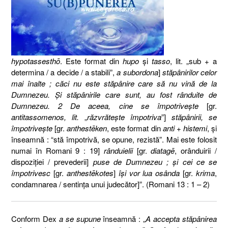
hypotassesthō
.
Este format din
hupo
şi
tasso
,
l
it. „sub + a
determina
/ a decide / a stabili
”,
a subordona
]
stăpânirilor celor
mai înalte ; căci nu este stăpânire care să nu vină de la
Dumnezeu. Şi stăpânirile care sunt, au fost rânduite de
Dumnezeu. 2 De aceea, cine se împotriveşte
[gr.
antitassomenos, lit.
„
răzvrăteşte împotriva
”]
stăpânirii, se
împotriveşte
[gr.
anthestēken
, este format din
anti
+
histemi
,
ş
i
î
nseamn
ă :
“
stă împotrivă, se opune, rezistă
”.
Mai este folosit
numai în Romani 9 : 19
]
rânduielii
[
gr.
diatagē
, orânduirii
/
dispoziţiei
/ prevederii]
puse de Dumnezeu ; şi cei ce se
împotrivesc
[gr.
anthestēkotes
]
îşi vor lua osânda
[gr.
krima
,
condamnarea /
sentinţa
unui
judecător
]
”. (Romani 13 : 1 – 2)
Conform Dex
a se supune
înseamnă : „
A accepta stăpânirea