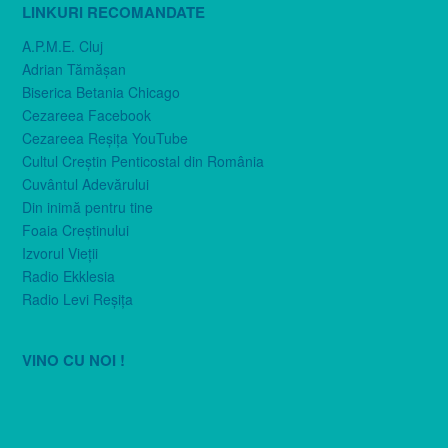
LINKURI RECOMANDATE
A.P.M.E. Cluj
Adrian Tămăşan
Biserica Betania Chicago
Cezareea Facebook
Cezareea Reşiţa YouTube
Cultul Creştin Penticostal din România
Cuvântul Adevărului
Din inimă pentru tine
Foaia Creştinului
Izvorul Vieţii
Radio Ekklesia
Radio Levi Reşiţa
VINO CU NOI !