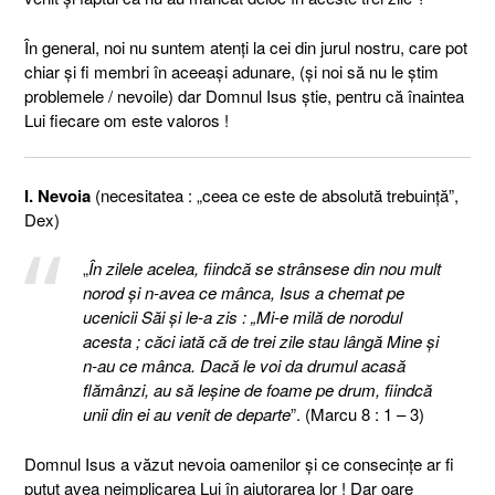
În general, noi nu suntem atenţi la cei din jurul nostru, care pot
chiar şi fi membri în aceeaşi adunare, (şi noi să nu le ştim
problemele / nevoile) dar Domnul Isus ştie, pentru că înaintea
Lui fiecare om este valoros !
I. Nevoia
(necesitatea : „ceea ce este de absolută trebuință”,
Dex)
„
În zilele acelea, fiindcă se strânsese din nou mult
norod şi n-avea ce mânca, Isus a chemat pe
ucenicii Săi şi le-a zis : „Mi-e milă de norodul
acesta ; căci iată că de trei zile stau lângă Mine şi
n-au ce mânca. Dacă le voi da drumul acasă
flămânzi, au să leşine de foame pe drum, fiindcă
unii din ei au venit de departe
”. (Marcu 8 : 1 – 3)
Domnul Isus a văzut nevoia oamenilor şi ce consecinţe ar fi
putut avea neimplicarea Lui în ajutorarea lor ! Dar oare