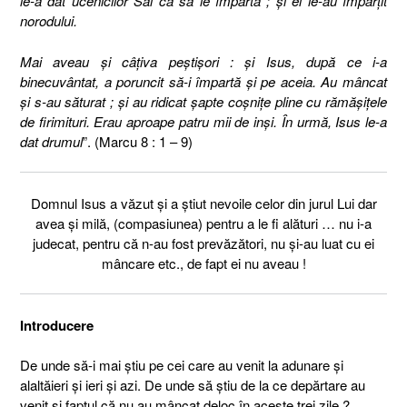
le-a dat ucenicilor Săi ca să le împartă ; şi ei le-au împărţit
norodului.
Mai aveau şi câţiva peştişori : şi Isus, după ce i-a
binecuvântat, a poruncit să-i împartă şi pe aceia. Au mâncat
şi s-au săturat ; şi au ridicat şapte coşniţe pline cu rămăşiţele
de firimituri. Erau aproape patru mii de inşi. În urmă, Isus le-a
dat drumul
”. (Marcu 8 : 1 – 9)
Domnul Isus a văzut şi a ştiut nevoile celor din jurul Lui dar
avea şi milă, (compasiunea) pentru a le fi alături … nu i-a
judecat, pentru că n-au fost prevăzători, nu şi-au luat cu ei
mâncare etc., de fapt ei nu aveau !
Introducere
De unde să-i mai ştiu pe cei care au venit la adunare şi
alaltăieri şi ieri şi azi. De unde să ştiu de la ce depărtare au
venit şi faptul că nu au mâncat deloc în aceste trei zile ?