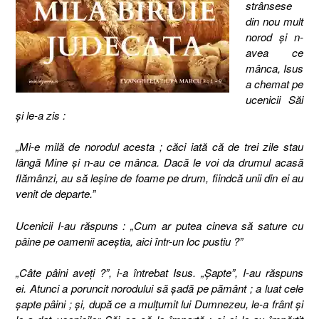
strânsese
din nou mult
norod şi n-
avea ce
mânca, Isus
a chemat pe
ucenicii Săi
şi le-a zis :
„Mi-e milă de norodul acesta ; căci iată că de trei zile stau
lângă Mine şi n-au ce mânca. Dacă le voi da drumul acasă
flămânzi, au să leşine de foame pe drum, fiindcă unii din ei au
venit de departe.”
Ucenicii I-au răspuns : „Cum ar putea cineva să sature cu
pâine pe oamenii aceştia, aici într-un loc pustiu ?”
„Câte pâini aveţi ?”, i-a întrebat Isus. „Şapte”, I-au răspuns
ei.
Atunci a poruncit norodului să şadă pe pământ ; a luat cele
şapte pâini ; şi, după ce a mulţumit lui Dumnezeu, le-a frânt şi