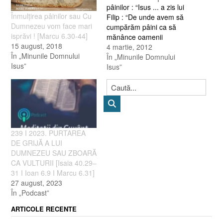
pâinilor : “Isus ... a zis lui
Înmulţirea pâinilor sau Cu
Filip : “De unde avem să
Dumnezeu vom face mari
cumpărăm pâini ca să
isprăvi ! [Marcu 6.30-44]
mănânce oamenii
15 august, 2018
aceştia?” Spunea lucrul
4 martie, 2012
În „Minunile Domnului
acesta ca să-l încerce,
În „Minunile Domnului
Isus”
pentru că ştia ce are de
Isus”
gând să facă.” (Ioan 6 : 5,
6) “Cum ar putea cineva
să sature cu pâine pe…
239 I 2023. PURTAREA
DE GRIJĂ A LUI
DUMNEZEU SAU ZBOARĂ
CA VULTURII [Isaia 40.29–
31 I Ioan 6.9 I Marcu 6.31]
27 august, 2023
În „Podcast”
ARTICOLE RECENTE