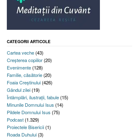
CATEGORII ARTICOLE
Cartea veche
(43)
Creşterea copiilor
(20)
Evenimente
(128)
Familie, căsătorie
(20)
Foaia Creştinului
(426)
Gândul zilei
(19)
Întâmplări, ilustraţii, fabule
(15)
Minunile Domnului Isus
(14)
Pildele Domnului Isus
(75)
Podcast
(1.329)
Proiectele Bisericii
(1)
Roada Duhului
(3)