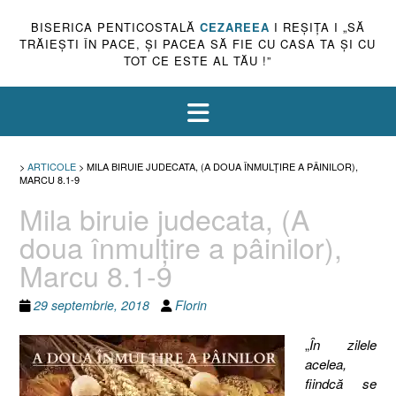
BISERICA PENTICOSTALĂ
CEZAREEA
I REŞIŢA I „SĂ
TRĂIEŞTI ÎN PACE, ŞI PACEA SĂ FIE CU CASA TA ŞI CU
TOT CE ESTE AL TĂU !”
>
ARTICOLE
>
MILA BIRUIE JUDECATA, (A DOUA ÎNMULŢIRE A PÂINILOR),
MARCU 8.1-9
Mila biruie judecata, (A
doua înmulţire a pâinilor),
Marcu 8.1-9
29 septembrie, 2018
Florin
„
În zilele
acelea,
fiindcă se