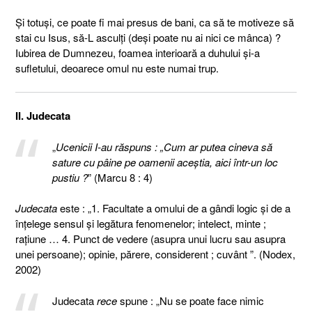
Şi totuşi, ce poate fi mai presus de bani, ca să te motiveze să
stai cu Isus, să-L asculţi (deşi poate nu ai nici ce mânca) ?
Iubirea de Dumnezeu, foamea interioară a duhului şi-a
sufletului, deoarece omul nu este numai trup.
II. Judecata
„
Ucenicii I-au răspuns : „Cum ar putea cineva să
sature cu pâine pe oamenii aceştia, aici într-un loc
pustiu ?
” (Marcu 8 : 4)
Judecata
este : „1. Facultate a omului de a gândi logic și de a
înțelege sensul și legătura fenomenelor; intelect, minte ;
rațiune … 4. Punct de vedere (asupra unui lucru sau asupra
unei persoane); opinie, părere, considerent ; cuvânt ”. (Nodex,
2002)
Judecata
rece
spune : „Nu se poate face nimic