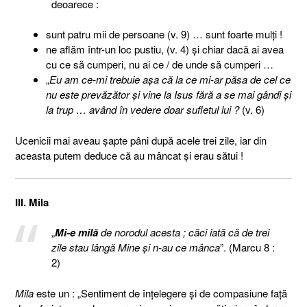
deoarece :
sunt patru mii de persoane (v. 9) … sunt foarte mulţi !
ne aflăm într-un loc pustiu, (v. 4) şi chiar dacă ai avea
cu ce să cumperi, nu ai ce / de unde să cumperi …
„
Eu am ce-mi trebuie aşa că la ce mi-ar păsa de cel ce
nu este prevăzător şi vine la Isus fără a se mai gândi şi
la trup … având în vedere doar sufletul lui ?
(v. 6)
Ucenicii mai aveau şapte pâni după acele trei zile, iar din
aceasta putem deduce că au mâncat şi erau sătui !
III. Mila
„
Mi-e milă
de norodul acesta ; căci iată că de trei
zile stau lângă Mine şi n-au ce mânca
”. (Marcu 8 :
2)
Mila
este un : „Sentiment de înțelegere și de compasiune față