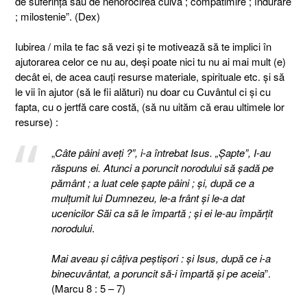
de suferința sau de nenorocirea cuiva ; compătimire ; îndurare
; milostenie”. (Dex)
Iubirea / mila te fac să vezi şi te motivează să te implici în
ajutorarea celor ce nu au, deşi poate nici tu nu ai mai mult (e)
decât ei, de acea cauţi resurse materiale, spirituale etc. şi să
le vii în ajutor (să le fii alături) nu doar cu Cuvântul ci şi cu
fapta, cu o jertfă care costă, (să nu uităm că erau ultimele lor
resurse) :
„
Câte pâini aveţi ?”, i-a întrebat Isus. „Şapte”, I-au
răspuns ei. Atunci a poruncit norodului să şadă pe
pământ ; a luat cele şapte pâini ; şi, după ce a
mulţumit lui Dumnezeu, le-a frânt şi le-a dat
ucenicilor Săi ca să le împartă ; şi ei le-au împărţit
norodului
.
Mai aveau şi câţiva peştişori : şi Isus, după ce i-a
binecuvântat, a poruncit să-i împartă şi pe aceia
”.
(Marcu 8 : 5 – 7)