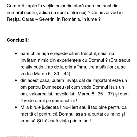
Cum mă implic în vieţile celor din afară (care nu sunt din
numărul nostru, adică nu sunt dintre noi) ? Ce nevoi văd în
Reşiţa, Caraş – Severin, în România, în lume ?
Concluzii :
oare chiar aşa e repede uităm trecutul, chiar nu
învăţăm nimic din experienţele cu Domnul ? (Era trecut
relativ puţin timp de la prima înmulţire a pâinilor ; a se
vedea Marcu 6 : 30 – 44)
din acest pasaj putem învăţa cât de important este un
om pentru Dumnezeu (şi cum vede Domnul Isus un
om, valoarea lui, nevoile lui ; Marcu 8 : 36 – 37) şi cum
îl vede omul pe semenul lui !
Mila biruie judecata ! Nu-l iert sau îi fac bine pentru că
merită ci pentru că Domnul aşa s-a purtat cu mine şi
vrea să-Şi trăiască viaţa prin mine !
Partajează asta: