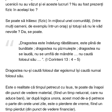
ucenicii nu au văzut şi ei aceste lucruri ? Nu au fost prezenţi
fizic în acelaşi loc ?
Se poate să trăiesc (fizic) în mijlocul unei comunităţi, (între
mulţi oameni, de exemplu într-un oraş) şi totuşi să nu le văd
nevoile ? Da, se poate.
„Dragostea este îndelung răbdătoare, este plină de
bunătate ; dragostea nu pizmuieşte ; dragostea nu
se laudă, nu se umflă de mândrie … nu caută
folosul său … ”. (I Corinteni 13 : 4 – 5)
Dragostea nu-şi caută folosul dar egoismul îşi caută numai
folosul său.
Este o realitate că timpul petrecut cu Isus, te poate da înapoi
din punct de vedere material, (fiind un timp nelucrat, care nu
aduce bani), iar după logica unora, acest mod de-a-ţi petrece
o parte din orele unei zile, este o pierdere de vreme, fiind un
timp pierdut (din punct de vedere financiar).