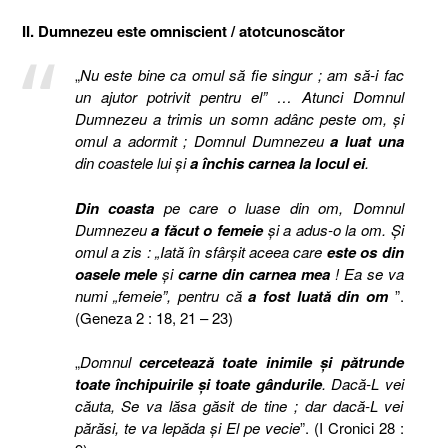
II. Dumnezeu este omniscient / atotcunoscător
„
Nu este bine ca omul să fie singur ; am să-i fac
un ajutor potrivit pentru el” … Atunci Domnul
Dumnezeu a trimis un somn adânc peste om, şi
omul a adormit ; Domnul Dumnezeu
a luat una
din coastele lui şi
a închis carnea la locul ei
.
Din coasta
pe care o luase din om, Domnul
Dumnezeu
a făcut o femeie
şi a adus-o la om. Şi
omul a zis : „Iată în sfârşit aceea care
este os din
oasele mele
şi
carne din carnea mea
! Ea se va
numi „femeie”, pentru că
a fost luată din om
”.
(Geneza 2 : 18, 21 – 23)
„
Domnul
cercetează toate inimile şi pătrunde
toate închipuirile şi toate gândurile
. Dacă-L vei
căuta, Se va lăsa găsit de tine ; dar dacă-L vei
părăsi, te va lepăda şi El pe vecie
”. (I Cronici 28 :