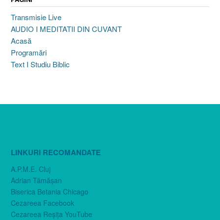
Transmisie Live
AUDIO I MEDITATII DIN CUVANT
Acasă
Programări
Text I Studiu Biblic
LINKURI RECOMANDATE
A.P.M.E. Cluj
Adrian Tămăşan
Biserica Betania Chicago
Cezareea Facebook
Cezareea Reşiţa YouTube