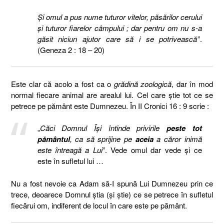
Şi omul a pus nume tuturor vitelor, păsărilor cerului
şi tuturor fiarelor câmpului ; dar pentru om nu s-a
găsit niciun ajutor care să i se potrivească
”.
(Geneza 2 : 18 – 20)
Este clar că acolo a fost ca o
grădină zoologică
, dar în mod
normal fiecare animal are arealul lui. Cel care ştie tot ce se
petrece pe pământ este Dumnezeu.
În II Cronici 16 : 9 scrie :
„
Căci Domnul Îşi întinde privirile
peste tot
pământul
, ca să sprijine pe
aceia
a căror inimă
este întreagă a Lui
”. Vede omul dar vede şi ce
este în sufletul lui …
Nu a fost nevoie ca Adam să-I spună Lui Dumnezeu prin ce
trece, deoarece Domnul ştia (şi ştie) ce se petrece în sufletul
fiecărui om, indiferent de locul în care este pe pământ.