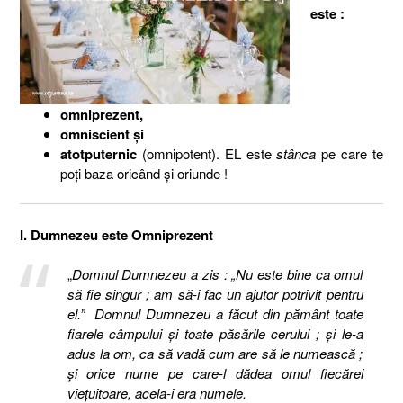
este :
omniprezent,
omniscient şi
atotputernic
(omnipotent). EL este
stânca
pe care te
poţi baza oricând şi oriunde !
I. Dumnezeu este Omniprezent
„
Domnul Dumnezeu a zis : „Nu este bine ca omul
să fie singur ; am să-i fac un ajutor potrivit pentru
el.”
Domnul Dumnezeu a făcut din pământ toate
fiarele câmpului şi toate păsările cerului ; şi le-a
adus la om, ca să vadă cum are să le numească ;
şi orice nume pe care-l dădea omul fiecărei
vieţuitoare, acela-i era numele.