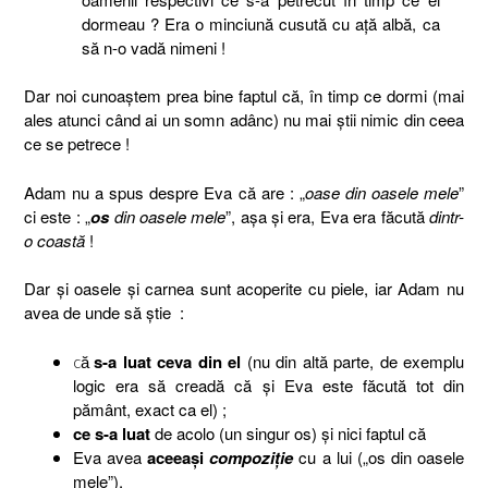
dormeau ? Era o minciună cusută cu aţă albă, ca
să n-o vadă nimeni !
Dar noi cunoaştem prea bine faptul că, în timp ce dormi (mai
ales atunci când ai un somn adânc) nu mai ştii nimic din ceea
ce se petrece !
Adam nu a spus despre Eva că are : „
oase din oasele mele
”
ci este : „
os
din oasele mele
”, aşa şi era, Eva era făcută
dintr-
o
coastă
!
Dar şi oasele şi carnea sunt acoperite cu piele, iar Adam nu
avea de unde să ştie :
s-a luat ceva din el
(nu din altă parte, de exemplu
că
logic era să creadă că şi Eva este făcută tot din
pământ, exact ca el) ;
ce s-a luat
de acolo (un singur os) şi nici faptul că
Eva avea
aceeaşi
compoziţie
cu a lui („os din oasele
mele”).