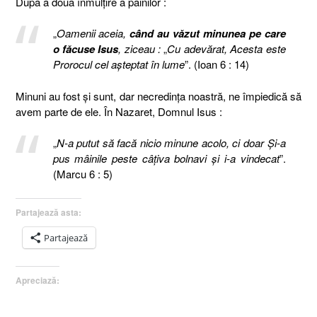
După a doua înmulţire a pâinilor :
„
Oamenii aceia,
când au văzut minunea pe care
o făcuse Isus
, ziceau :
„
Cu adevărat, Acesta este
Prorocul cel aşteptat în lume
”. (Ioan 6 : 14)
Minuni au fost şi sunt, dar necredinţa noastră, ne împiedică să
avem parte de ele.
În Nazaret, Domnul Isus :
„
N-a putut să facă nicio minune acolo, ci doar Şi-a
pus mâinile peste câţiva bolnavi şi i-a vindecat
”.
(Marcu 6 : 5)
Partajează asta:
Partajează
Apreciază: