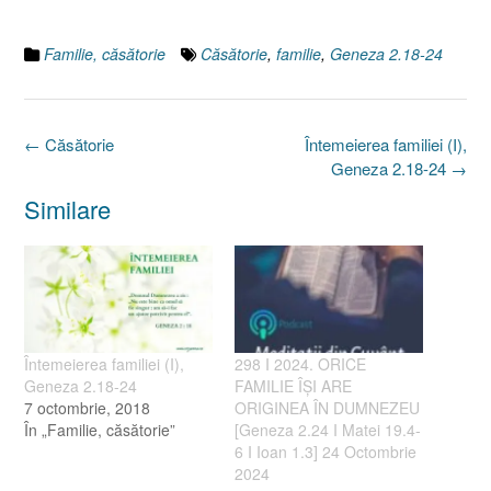
Familie, căsătorie
Căsătorie
,
familie
,
Geneza 2.18-24
Post
←
Căsătorie
Întemeierea familiei (I),
navigation
Geneza 2.18-24
→
Similare
Întemeierea familiei (I),
298 I 2024. ORICE
Geneza 2.18-24
FAMILIE ÎȘI ARE
7 octombrie, 2018
ORIGINEA ÎN DUMNEZEU
În „Familie, căsătorie”
[Geneza 2.24 I Matei 19.4-
6 I Ioan 1.3] 24 Octombrie
2024