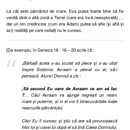
La cât este pământul de mare, Eva putea foarte bine să fie
venită dintr-o altă zonă a Terrei (care era încă neexplorată) …
dar un om credincios (cum era Adam) putea să afle (şi află şi
azi) realităţi pe care ceilalţi nu le cunosc.
[De exemplu, în Geneza 18 : 16 – 20 scrie că :
„
Bărbaţii aceia s-au sculat să plece şi s-au uitat
înspre Sodoma. Avraam a plecat cu ei, să-i
petreacă. Atunci Domnul a zis :
„
Să ascund Eu oare de Avraam ce am să fac
?
… Căci Avraam va ajunge negreşit un neam
mare şi puternic, şi în el vor fi binecuvântate toate
neamurile pământului.
Căci Eu îl cunosc şi ştiu că are să poruncească
fiilor lui şi casei lui după el să ţină Calea Domnului,