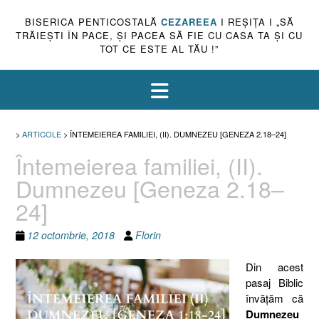
BISERICA PENTICOSTALĂ
CEZAREEA
I REŞIŢA I „SĂ
TRĂIEŞTI ÎN PACE, ŞI PACEA SĂ FIE CU CASA TA ŞI CU
TOT CE ESTE AL TĂU !”
>
ARTICOLE
>
ÎNTEMEIEREA FAMILIEI, (II). DUMNEZEU [GENEZA 2.18–24]
Întemeierea familiei, (II).
Dumnezeu [Geneza 2.18–
24]
12 octombrie, 2018
Florin
Din acest
pasaj Biblic
învăţăm că
Dumnezeu