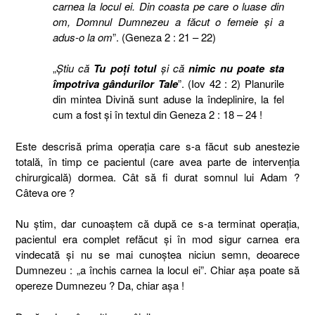
carnea la locul ei. Din coasta pe care o luase din
om, Domnul Dumnezeu a făcut o femeie şi a
adus-o la om
”. (Geneza 2 : 21 – 22)
„
Ştiu că
Tu poţi totul
şi că
nimic nu poate sta
împotriva gândurilor Tale
”. (Iov 42 : 2) Planurile
din mintea Divină sunt aduse la îndeplinire, la fel
cum a fost şi în textul din Geneza 2 : 18 – 24 !
Este descrisă prima operaţia care s-a făcut sub anestezie
totală, în timp ce pacientul (care avea parte de intervenţia
chirurgicală) dormea. Cât să fi durat somnul lui Adam ?
Câteva ore ?
Nu ştim, dar cunoaştem că după ce s-a terminat operaţia,
pacientul era complet refăcut şi în mod sigur carnea era
vindecată şi nu se mai cunoştea niciun semn, deoarece
Dumnezeu : „a închis carnea la locul ei”. Chiar aşa poate să
opereze Dumnezeu ? Da, chiar aşa !