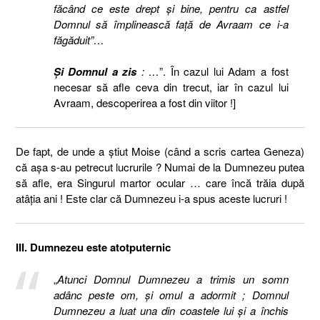
făcând ce este drept şi bine, pentru ca astfel
Domnul să împlinească faţă de Avraam ce i-a
făgăduit”…
Şi Domnul a zis
: …
”. În cazul lui Adam a fost
necesar să afle ceva din trecut, iar în cazul lui
Avraam, descoperirea a fost din viitor !]
De fapt, de unde a ştiut Moise (când a scris cartea Geneza)
că aşa s-au petrecut lucrurile ? Numai de la Dumnezeu putea
să afle, era Singurul martor ocular … care încă trăia după
atâţia ani ! Este clar că Dumnezeu i-a spus aceste lucruri !
III. Dumnezeu este atotputernic
„
Atunci Domnul Dumnezeu a trimis un somn
adânc peste om, şi omul a adormit ; Domnul
Dumnezeu a luat una din coastele lui şi a închis