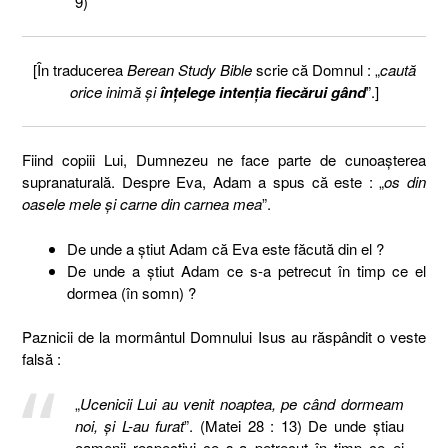
9)
[În traducerea
Berean Study Bible
scrie că Domnul : „
caută
orice inimă şi
înțelege intenția fiecărui gând
”.]
Fiind copiii Lui, Dumnezeu ne face parte de cunoaşterea
supranaturală. Despre Eva, Adam a spus că este : „
os din
oasele mele şi carne din carnea mea
”.
De unde a ştiut Adam că Eva este făcută din el ?
De unde a ştiut Adam ce s-a petrecut în timp ce el
dormea (în somn) ?
Paznicii de la mormântul Domnului Isus au răspândit o veste
falsă :
„
Ucenicii Lui au venit noaptea, pe când dormeam
noi, şi L-au furat
”. (Matei 28 : 13) De unde ştiau
oamenii respectivi ce s-a petrecut în timp ce ei