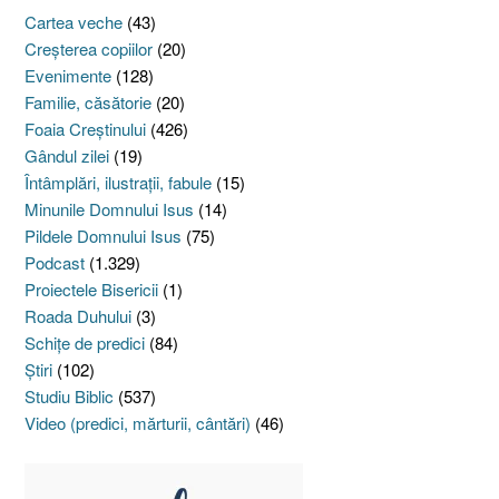
Cartea veche
(43)
Creşterea copiilor
(20)
Evenimente
(128)
Familie, căsătorie
(20)
Foaia Creştinului
(426)
Gândul zilei
(19)
Întâmplări, ilustraţii, fabule
(15)
Minunile Domnului Isus
(14)
Pildele Domnului Isus
(75)
Podcast
(1.329)
Proiectele Bisericii
(1)
Roada Duhului
(3)
Schiţe de predici
(84)
Ştiri
(102)
Studiu Biblic
(537)
Video (predici, mărturii, cântări)
(46)