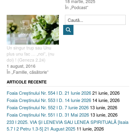
18 martie, 2025
În „Podcast”
Un singur trup sau Unu
plus unu fac … „noi”, (nu
doi) ! (Geneza 2.24)
1 august, 2016
În „Familie, căsătorie”
ARTICOLE RECENTE
Foaia Creștinului Nr. 554 I D. 21 Iunie 2026
21 iunie, 2026
Foaia Creștinului Nr. 553 I D. 14 Iunie 2026
14 iunie, 2026
Foaia Creștinului Nr. 552 I D. 7 Iunie 2026
13 iunie, 2026
Foaia Creștinului Nr. 551 I D. 31 Mai 2026
13 iunie, 2026
233 I 2025. VIA ȘI LENEVIA SAU LENEA SPIRITUALĂ [Isaia
5.7 I 2 Petru 1.3-5] 21 August 2025
11 iunie, 2026