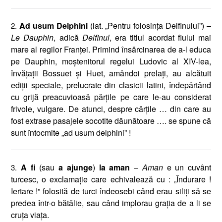
Ad usum Delphini
(lat. „Pentru folosinţa Delfinului”) –
2.
Le Dauphin
, adică
Delfinul
, era titlul acordat fiului mai
mare al regilor Franţei. Primind însărcinarea de a-l educa
pe Dauphin, moştenitorul regelui Ludovic al XIV-lea,
învăţaţii Bossuet şi Huet, amândoi prelaţi, au alcătuit
ediţii speciale, prelucrate din clasicii latini, îndepărtând
cu grijă preacuvioasă părţile pe care le-au considerat
frivole, vulgare. De atunci, despre cărţile … din care au
fost extrase pasajele socotite dăunătoare …. se spune că
sunt întocmite „ad usum delphini” !
A fi
(sau
a ajunge
)
la aman
–
Aman
e un cuvânt
3.
turcesc, o exclamaţie care echivalează cu : „Îndurare !
Iertare !” folosită de turci îndeosebi când erau siliţi să se
predea într-o bătălie, sau când implorau graţia de a li se
cruţa viaţa.