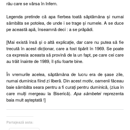
râu care se vărsa în Infern.
Legenda pretinde că apa fierbea toată săptămâna şi numai
sâmbăta se potolea, de unde i se trage şi numele. A se duce
pe această apă, înseamnă deci : a se prăpădi.
[Mai există însă şi o altă explicaţie, dar care nu putea să fie
trecută în acest dicţionar, care a fost tipărit în 1969. Se poate
ca expresia aceasta să provină de la un fapt, pe care cei care
au trăit înainte de 1989, îl ştiu foarte bine.
În vremurile acelea, săptămâna de lucru era de şase zile,
numai duminica fiind zi liberă. Din acest motiv, oamenii făceau
baie sâmbăta seara pentru a fi curaţi pentru duminică, (ziua în
care mulţi mergeau la Biserică).
Apa sâmbetei
reprezenta
baia mult aşteptată !]
Partajează asta: