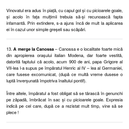
Vinovatul era adus în piaţă, cu capul gol şi cu picioarele goale,
şi acolo în faţa mulţimii trebuia să-şi recunoască fapta
infamantă. Prin extindere, s-a ajuns încă de mult la aplicarea
ei în cazul unor simple greşeli sau scăpări.
13.
A merge la Canossa
– Canossa e o localitate foarte mică
din apropierea oraşului italian Modena, dar foarte vestită,
datorită faptului că acolo, acum 900 de ani, papa Grigore al
VII-lea l-a supus pe împăratul Henric al IV – lea al Germaniei,
care fusese excomunicat, (după ce multă vreme dusese o
luptă înverşunată împotriva înaltului pontif).
Între altele, împăratul a fost obligat să se târască în genunchi
pe zăpadă, îmbrăcat în sac şi cu picioarele goale. Expresia
indică pe cel care, după ce a rezistat mult timp, vine să se
plece !