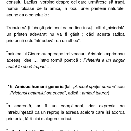
consulul Laelius, vorbind despre cei care urmăresc să tragă
numai foloase de la amici, în locul unei prietenii naturale,
spune ca o concluzie :
Trebuie să-ţi iubeşti prietenul ca pe tine însuţi, altfel „niciodată
un prieten adevărat nu va fi găsit ; căci acesta (adică
prietenul) este într-adevăr ca un alt eu”.
Înaintea lui Cicero cu aproape trei veacuri, Aristotel exprimase
aceeaşi idee … într-o formă poetică :
Prietenia e un singur
suflet în două trupuri
…
16.
Amicus humani generis
(lat. „
Amicul speţei umane
” sau
: „
Prietenul neamului omenesc
”, adică :
amicul tuturor
).
În aparenţă, ar fi un compliment, dar expresia se
întrebuinţează ca un reproş la adresa acelora care îşi acordă
prietenia, fără nici o alegere, oricui.