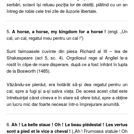
serbări, sclavii îşi reluau poziţia lor de obidiţi, plătind cu un an
întreg de robie cele trei zile de iluzorie libertate.
5.
A horse, a horse, my kingdom for a horse !
(engl. „Un
cal, un cal, regatul meu pentru un cal !”)
Sunt faimoasele cuvinte din piesa Richard al III – lea de
Shakespeare (act 5, sc. 4). Orgoliosul rege al Angliei le-a
rostit în clipe de mare disperare, după ce a fost înfrânt în lupta
de la Bosworth (1485).
Văzându-se pierdut, era hotărât să-şi dea regatul pentru un
cal, spre a fugi şi a-şi salva viaţa. De aceea acest citat este
întrebuinţat când cineva e în stare să ofere totul, spre a obţine
un lucru mic dar foarte necesar într-o împrejurare anumită.
6.
Ah ! La belle staue ! Oh ! Le beau piédestal ! Les vertus
sont a pied et le vice a cheval !
(„Ah ! Frumoasa statuie ! Oh