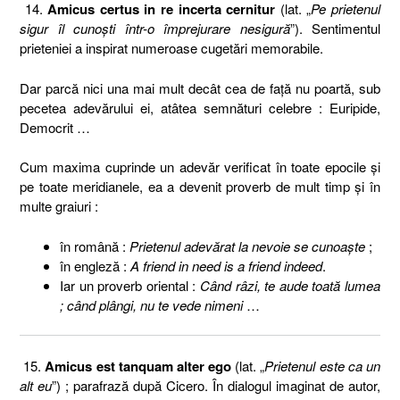
14.
Amicus certus in re incerta cernitur
(lat. „
Pe prietenul
sigur îl cunoşti într-o împrejurare nesigură
”). Sentimentul
prieteniei a inspirat numeroase cugetări memorabile.
Dar parcă nici una mai mult decât cea de faţă nu poartă, sub
pecetea adevărului ei, atâtea semnături celebre : Euripide,
Democrit …
Cum maxima cuprinde un adevăr verificat în toate epocile şi
pe toate meridianele, ea a devenit proverb de mult timp şi în
multe graiuri :
în română :
Prietenul adevărat la nevoie se cunoaşte
;
în engleză :
A friend in need is a friend indeed
.
Iar un proverb oriental :
Când râzi, te aude toată lumea
; când plângi, nu te vede nimeni
…
15.
Amicus est tanquam alter ego
(lat. „
Prietenul este ca un
alt eu
”) ; parafrază după Cicero. În dialogul imaginat de autor,