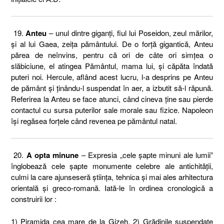
19.
Anteu
– unul dintre giganţi, fiul lui Poseidon, zeul mărilor,
şi al lui Gaea, zeiţa pământului. De o forţă gigantică, Anteu
părea de neînvins, pentru că ori de câte ori simţea o
slăbiciune, el atingea Pământul, mama lui, şi căpăta îndată
puteri noi. Hercule, aflând acest lucru, l-a desprins pe Anteu
de pământ şi ţinându-l suspendat în aer, a izbutit să-l răpună.
Referirea la Anteu se face atunci, când cineva ţine sau pierde
contactul cu sursa puterilor sale morale sau fizice. Napoleon
îşi regăsea forţele când revenea pe pământul natal.
20.
A opta minune
– Expresia „cele şapte minuni ale lumii”
înglobează cele şapte monumente celebre ale antichităţii,
culmi la care ajunseseră ştiinţa, tehnica şi mai ales arhitectura
orientală şi greco-romană. Iată-le în ordinea cronologică a
construirii lor :
1) Piramida cea mare de la Gizeh, 2) Grădinile suspendate