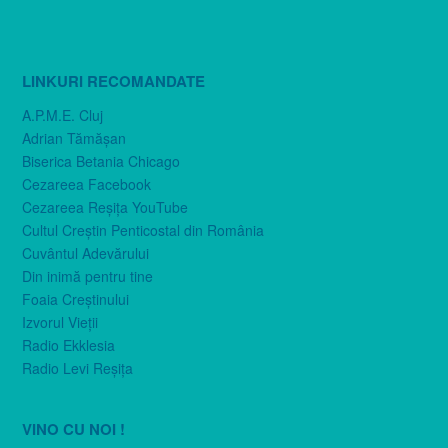
LINKURI RECOMANDATE
A.P.M.E. Cluj
Adrian Tămăşan
Biserica Betania Chicago
Cezareea Facebook
Cezareea Reşiţa YouTube
Cultul Creştin Penticostal din România
Cuvântul Adevărului
Din inimă pentru tine
Foaia Creştinului
Izvorul Vieţii
Radio Ekklesia
Radio Levi Reşiţa
VINO CU NOI !