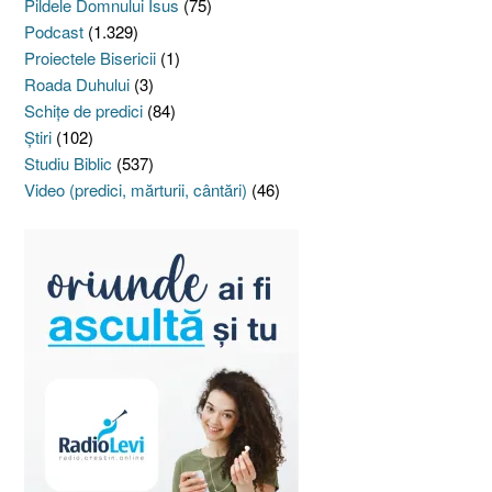
Pildele Domnului Isus
(75)
Podcast
(1.329)
Proiectele Bisericii
(1)
Roada Duhului
(3)
Schiţe de predici
(84)
Ştiri
(102)
Studiu Biblic
(537)
Video (predici, mărturii, cântări)
(46)