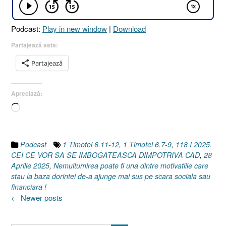
ÎMBOGĂȚEASCĂ,
DIMPOTRIVĂ,
Podcast:
Play in new window
|
Download
CAD
[1
Partajează asta:
Timotei
Partajează
6.7-
9
I
Apreciază:
1
Încarc...
Timotei
6.11-
12]
28
Podcast
1 Timotei 6.11-12
,
1 Timotei 6.7-9
,
118 I 2025.
Aprilie
CEI CE VOR SA SE IMBOGATEASCA DIMPOTRIVA CAD
,
28
2025”
Aprilie 2025
,
Nemultumirea poate fi una dintre motivatiile care
stau la baza dorintei de-a ajunge mai sus pe scara sociala sau
financiara !
Posts
←
Newer posts
navigation