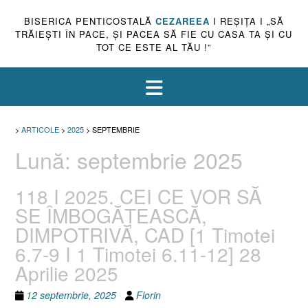
BISERICA PENTICOSTALĂ
CEZAREEA
I REŞIŢA I „SĂ
TRĂIEŞTI ÎN PACE, ŞI PACEA SĂ FIE CU CASA TA ŞI CU
TOT CE ESTE AL TĂU !”
>
ARTICOLE
>
2025
>
SEPTEMBRIE
Lună:
septembrie 2025
118 I 2025. CEI CE VOR SĂ
SE ÎMBOGĂȚEASCĂ,
DIMPOTRIVĂ, CAD [1 Timotei
6.7-9 I 1 Timotei 6.11-12] 28
Aprilie 2025
12 septembrie, 2025
Florin