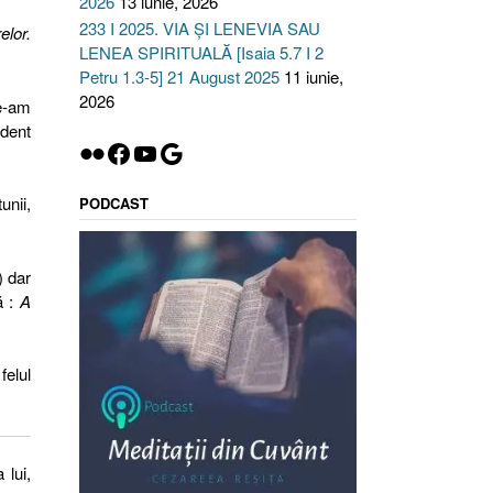
2026
13 iunie, 2026
233 I 2025. VIA ȘI LENEVIA SAU
elor.
LENEA SPIRITUALĂ [Isaia 5.7 I 2
Petru 1.3-5] 21 August 2025
11 iunie,
2026
ne-am
ident
Flickr
Facebook
YouTube
Google
unii,
PODCAST
) dar
 :
A
felul
 lui,