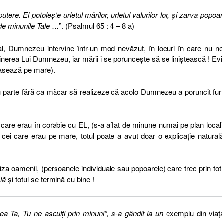
utere. El potoleşte urletul mărilor, urletul valurilor lor, şi zarva popoar
de minunile Tale
…”. (Psalmul 65 : 4 – 8 a)
l, Dumnezeu intervine într-un mod nevăzut, în locuri în care nu 
inerea Lui Dumnezeu, iar mării i se porunceşte să se liniştească ! Ev
lasează pe mare).
 au parte fără ca măcar să realizeze că acolo Dumnezeu a poruncit furt
care erau în corabie cu EL, (s-a aflat de minune numai pe plan local
ei care erau pe mare, totul poate a avut doar o explicaţie naturală
iza oamenii, (persoanele individuale sau popoarele) care trec prin tot 
lă
şi totul se termină cu bine !
ea Ta, Tu ne asculţi prin minuni”, s-a gândit la un
exemplu din viaţa