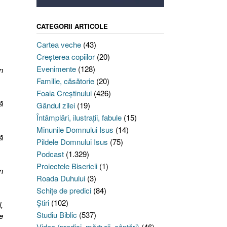
CATEGORII ARTICOLE
Cartea veche
(43)
Creşterea copiilor
(20)
Evenimente
(128)
n
Familie, căsătorie
(20)
Foaia Creştinului
(426)
ă
Gândul zilei
(19)
Întâmplări, ilustraţii, fabule
(15)
Minunile Domnului Isus
(14)
ă
Pildele Domnului Isus
(75)
Podcast
(1.329)
Proiectele Bisericii
(1)
n
Roada Duhului
(3)
Schiţe de predici
(84)
Ştiri
(102)
,
Studiu Biblic
(537)
e
Video (predici, mărturii, cântări)
(46)