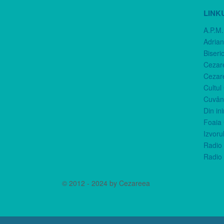
LINK
A.P.M.
Adria
Biseri
Cezar
Cezar
Cultul
Cuvânt
Din in
Foaia 
Izvorul
Radio 
Radio 
© 2012 - 2024 by Cezareea