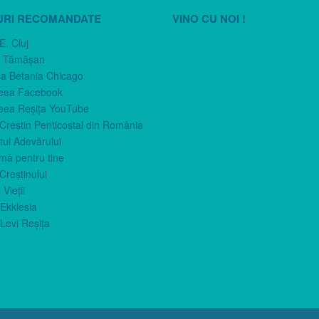
URI RECOMANDATE
VINO CU NOI !
E. Cluj
n Tămăşan
ca Betania Chicago
eea Facebook
eea Reşiţa YouTube
 Creştin Penticostal din România
ul Adevărului
imă pentru tine
Creştinului
 Vieţii
Ekklesia
Levi Reşiţa