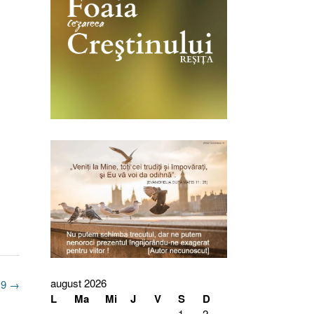
august 2026
019
→
L
Ma
Mi
J
V
S
D
1
2