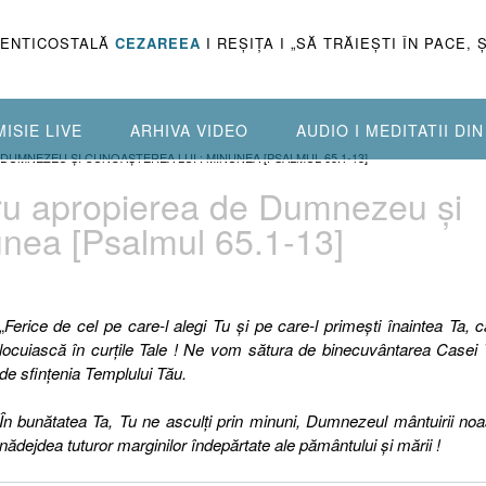
PENTICOSTALĂ
CEZAREEA
I REŞIŢA I „SĂ TRĂIEŞTI ÎN PACE, 
ISIE LIVE
ARHIVA VIDEO
AUDIO I MEDITATII DI
E DUMNEZEU ŞI CUNOAŞTEREA LUI : MINUNEA [PSALMUL 65.1-13]
entru apropierea de Dumnezeu şi
unea [Psalmul 65.1-13]
„
Ferice de cel pe care-l alegi Tu şi pe care-l primeşti înaintea Ta, 
locuiască în curţile Tale ! Ne vom sătura de binecuvântarea Casei 
de sfinţenia Templului Tău.
În bunătatea Ta, Tu ne asculţi prin minuni, Dumnezeul mântuirii noa
nădejdea tuturor marginilor îndepărtate ale pământului şi mării !