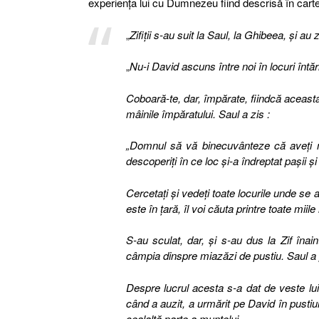
experienţa lui cu Dumnezeu fiind descrisă în carte
„
Zifiţii s-au suit la Saul, la Ghibeea, şi au z
„
Nu-i David ascuns între noi în locuri întă
Coboară-te, dar, împărate, fiindcă aceasta 
mâinile împăratului. Saul a zis :
„Domnul să vă binecuvânteze că aveţi mi
descoperiţi în ce loc şi-a îndreptat paşii ş
Cercetaţi şi vedeţi toate locurile unde se 
este în ţară, îl voi căuta printre toate miile 
S-au sculat, dar, şi s-au dus la Zif înai
câmpia dinspre miazăzi de pustiu. Saul a p
Despre lucrul acesta s-a dat de veste lu
când a auzit, a urmărit pe David în pusti
cealaltă parte a muntelui.