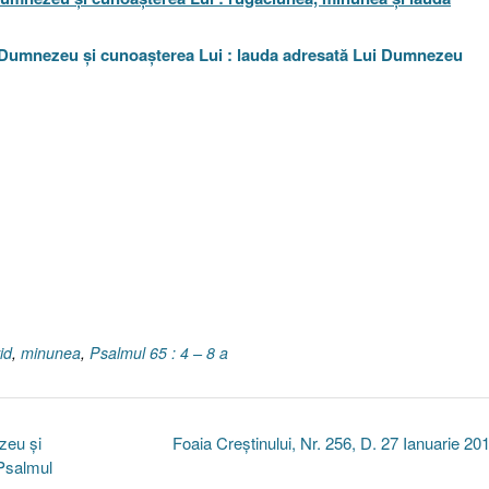
 de Dumnezeu şi cunoaşterea Lui : lauda adresată Lui Dumnezeu
id
,
minunea
,
Psalmul 65 : 4 – 8 a
zeu şi
Foaia Creştinului, Nr. 256, D. 27 Ianuarie 2
Psalmul