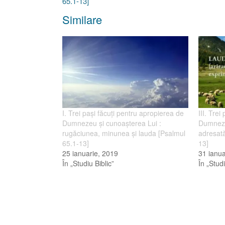
65.1-13]
Similare
I. Trei paşi făcuţi pentru apropierea de
III. Tre
Dumnezeu şi cunoaşterea Lui :
Dumneze
rugăciunea, minunea şi lauda [Psalmul
adresat
65.1-13]
13]
25 ianuarie, 2019
31 ianua
În „Studiu Biblic”
În „Studi