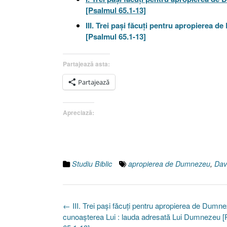
[Psalmul 65.1-13]
III. Trei paşi făcuţi pentru apropierea
[Psalmul 65.1-13]
Partajează asta:
Partajează
Apreciază:
Studiu Biblic
apropierea de Dumnezeu
,
Dav
Post
←
III. Trei paşi făcuţi pentru apropierea de Dumne
navigation
cunoaşterea Lui : lauda adresată Lui Dumnezeu [