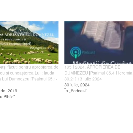
i paşi făcuţi pentru apropierea de
195 I 2024. APROPIEREA DE
u şi cunoaşterea Lui : lauda
DUMNEZEU [Psalmul 65.4 I Ieremia
ă Lui Dumnezeu [Psalmul 65.1-
30.21] 13 Iulie 2024
30 iulie, 2024
rie, 2019
În „Podcast”
u Biblic”