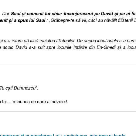
l. Dar
Saul şi oamenii lui chiar înconjuraseră pe David şi pe ai lu
enit şi a spus lui Saul
: „Grăbeşte-te să vii, căci au năvălit filistenii î
i s-a întors să iasă înaintea filistenilor. De aceea locul acela s-a numi
acolo David s-a suit spre locurile întărite din En-Ghedi şi a locui
 Tu eşti Dumnezeu
”.
 ta … minunea de care ai nevoie !
e Dumnezeu şi cunoaşterea Lui : rugăciunea, minunea şi lauda