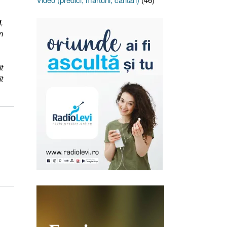
i
,
n
t
t