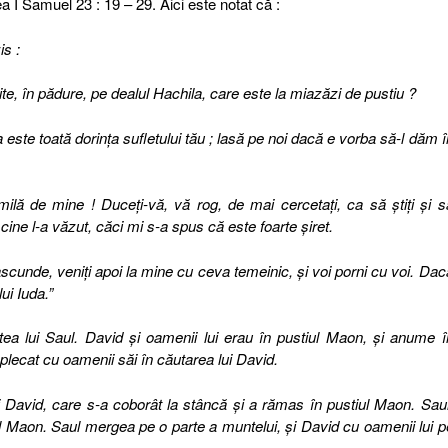
a I Samuel 23 : 19 – 29. Aici este notat că :
is :
rite, în pădure, pe dealul Hachila, care este la miazăzi de pustiu ?
este toată dorinţa sufletului tău ; lasă pe noi dacă e vorba să-l dăm î
lă de mine ! Duceţi-vă, vă rog, de mai cercetaţi, ca să ştiţi şi s
i cine l-a văzut, căci mi s-a spus că este foarte şiret.
ascunde, veniţi apoi la mine cu ceva temeinic, şi voi porni cu voi. Dac
lui Iuda.”
ntea lui Saul. David şi oamenii lui erau în pustiul Maon, şi anume î
lecat cu oamenii săi în căutarea lui David.
i David, care s-a coborât la stâncă şi a rămas în pustiul Maon. Saul
ul Maon. Saul mergea pe o parte a muntelui, şi David cu oamenii lui p