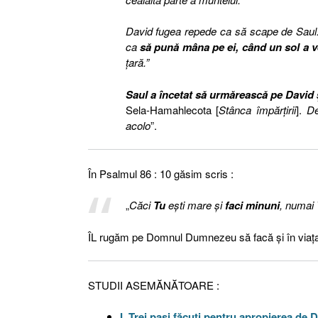
David fugea repede ca să scape de Sau
ca
să pună mâna pe ei,
când un sol a v
ţară.”
Saul a încetat să urmărească pe David
ş
Sela-Hamahlecota [
Stânca împărţirii
].
De 
acolo
”.
În Psalmul 86 : 10 găsim scris :
„
Căci
Tu
eşti mare şi
faci minuni
, numai
ÎL rugăm pe Domnul Dumnezeu să facă şi în viaţa
STUDII ASEMĂNĂTOARE :
I. Trei paşi făcuţi pentru apropierea d