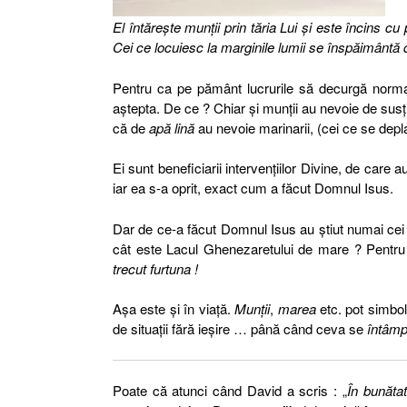
El întăreşte munţii prin tăria Lui şi este încins cu p
Cei ce locuiesc la marginile lumii se înspăimântă 
Pentru ca pe pământ lucrurile să decurgă norma
aştepta. De ce ? Chiar şi munţii au nevoie de susţ
că de
apă lină
au nevoie marinarii, (cei ce se dep
Ei sunt beneficiarii intervenţiilor Divine, de care
iar ea s-a oprit, exact cum a făcut Domnul Isus.
Dar de ce-a făcut Domnul Isus au ştiut numai cei 
cât este Lacul Ghenezaretului de mare ? Pentru c
trecut furtuna !
Aşa este şi în viaţă.
Munţii
,
marea
etc. pot simbol
de situaţii fără ieşire … până când ceva se
întâmp
Poate că atunci când David a scris : „
În bunătat